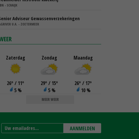
IBN - SCHAIJK
Senior Adviseur Gewassenverzekeringen
AGRIVER U.A. - ZOETERMEER
WEER
Zaterdag
Zondag
Maandag
26
°
/ 11
°
29
°
/ 15
°
26
°
/ 17
°
5 %
5 %
10 %
MEER WEER
AANMELDEN