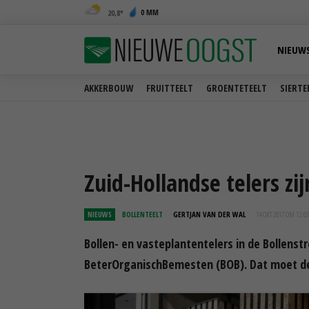
0 MM
20,8
NIEUW
AKKERBOUW
FRUITTEELT
GROENTETEELT
SIERTE
Zuid-Hollandse telers zi
NIEUWS
BOLLENTEELT
GERTJAN VAN DER WAL
14 OKT 2017 OM 12:03
Bollen- en vasteplantentelers in de Bollens
BeterOrganischBemesten (BOB). Dat moet de