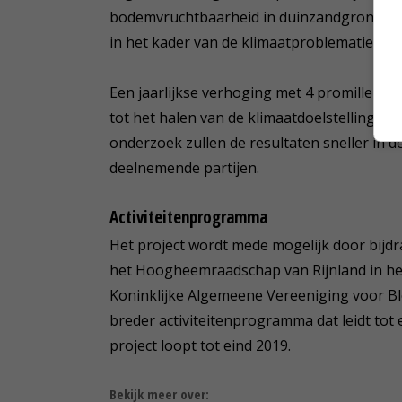
bodemvruchtbaarheid in duinzandgrond. Bov
in het kader van de klimaatproblematiek.
Een jaarlijkse verhoging met 4 promille aa
tot het halen van de klimaatdoelstellingen i
onderzoek zullen de resultaten sneller in 
deelnemende partijen.
Activiteitenprogramma
Het project wordt mede mogelijk door bijd
het Hoogheemraadschap van Rijnland in he
Koninklijke Algemeene Vereeniging voor Bl
breder activiteitenprogramma dat leidt tot 
project loopt tot eind 2019.
Bekijk meer over: