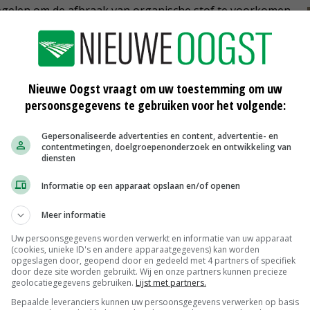
egelen om de afbraak van organische stof te voorkomen
Nieuwe Oogst vraagt om uw toestemming om uw
, wordt vooral gekeken welke organische reststromen
persoonsgegevens te gebruiken voor het volgende:
aliteit daarvan wordt bepaald door een laag
e stof.
Gepersonaliseerde advertenties en content, advertentie- en
contentmetingen, doelgroepenonderzoek en ontwikkeling van
diensten
 het bouwplan op die een hogere bijdrage leveren aan
 bijvoorbeeld Japanse haver levert sorghum tien keer
Informatie op een apparaat opslaan en/of openen
tie rundveemest zou een goede organischestofbron
Meer informatie
Uw persoonsgegevens worden verwerkt en informatie van uw apparaat
(cookies, unieke ID's en andere apparaatgegevens) kan worden
opgeslagen door, geopend door en gedeeld met 4 partners of specifiek
door deze site worden gebruikt. Wij en onze partners kunnen precieze
geolocatiegegevens gebruiken.
Lijst met partners.
om te komen tot een structurele verhoging van het
Bepaalde leveranciers kunnen uw persoonsgegevens verwerken op basis
tiende procent telt voor verbetering van de