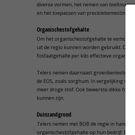
diverse vormen, het nemen van teeltmaatr
en het toepassen van precisiebemesting.
Organischestofgehalte
Om het organischestofgehalte te verhogen
uit de regio kunnen worden gebruikt. De kw
fosfaatgehalte per kilo effectieve organisch
Telers nemen daarnaast groenbemesters in
de EOS, zoals sorghum. In vergelijking met
meer droge stof. Ook bewerkte dikke frac
kunnen zijn.
Duinzandgrond
Telers nemen met BOB de regie in handen 
organischestofgehalte op hun bedrijf. Elke 