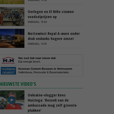
Oorlogen en El Niño stuwen
voedselprijzen op
VANDAAG, 15:04
Nettowinst Royal A-ware onder
druk ondanks hogere omzet
VANDAAG, 14:35
Van oud dak naar nieuw dak
Dat energie levert.
Huisman Gemert-Bouwen in Vertrouwen
Hallenbouw, Renovatie & Bouwmaterialen
NIEUWSTE VIDEO'S
Oekraïne-vlogger Kees
Huizinga: ‘Bezoek van de
ambassade mag zelf groente
plukken’