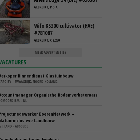
GEBRUIKT, P.O.A.
Wifo KS300 cultivator (HAE)
#781087
GEBRUIKT, € 2.250
MEER ADVERTENTIES
VACATURES
Verkoper Binnendienst Glastuinbouw
KARO BV - ZWAAGDIJK, NOORD-HOLLAND,
Accountmanager Organische Bodemverbeteraars
COMGOED B.V. - NL
Projectmedewerker BoerenNetwerk –
Natuurinclusieve Landbouw
WIJ.LAND - ABCOUDE
Teamleider instroom kwekerij