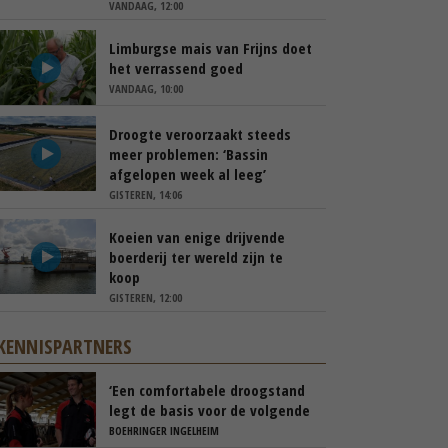
VANDAAG, 12:00
Limburgse mais van Frijns doet
het verrassend goed
VANDAAG, 10:00
Droogte veroorzaakt steeds
meer problemen: ‘Bassin
afgelopen week al leeg’
GISTEREN, 14:06
Koeien van enige drijvende
boerderij ter wereld zijn te
koop
GISTEREN, 12:00
KENNISPARTNERS
‘Een comfortabele droogstand
legt de basis voor de volgende
lactatie’
BOEHRINGER INGELHEIM