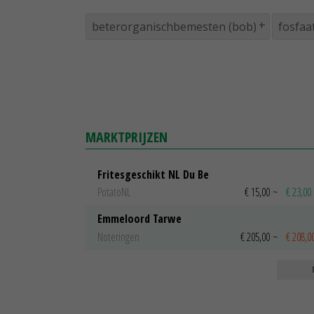
beterorganischbemesten (bob)
fosfaa
MARKTPRIJZEN
Fritesgeschikt NL Du Be
PotatoNL
€ 15,00
~
€ 23,00
Emmeloord Tarwe
Noteringen
€ 205,00
~
€ 208,0