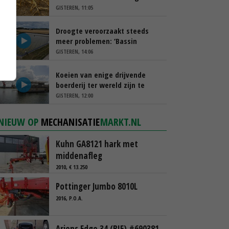
schappen
GISTEREN, 11:05
Droogte veroorzaakt steeds
meer problemen: ‘Bassin
afgelopen week al leeg’
GISTEREN, 14:06
Koeien van enige drijvende
boerderij ter wereld zijn te
koop
GISTEREN, 12:00
NIEUW OP
MECHANISATIE
MARKT.NL
Kuhn GA8121 hark met
middenafleg
2010, € 13.250
Pottinger Jumbo 8010L
2016, P.O.A.
Ariens Edge 34 (BIE) #690381