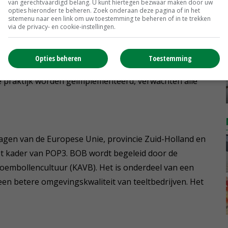
van gerechtvaardigd belang. U kunt hiertegen bezwaar maken door uw
endien draagt het bij aan de vastlegging van koolstof
opties hieronder te beheren. Zoek onderaan deze pagina of in het
sitemenu naar een link om uw toestemming te beheren of in te trekken
via de privacy- en cookie-instellingen.
n organische stof op alle landbouwgronden kan leiden
Opties beheren
Toestemming
n Europa. Door telers direct te betrekken bij het
de praktijk worden geïmplementeerd, verwachten alle
ragen van de Europese Unie, provincie Zuid-Holland en
t kader van POP3. BOB wordt begeleid door de
oembollencultuur (KAVB). Het is onderdeel van een
een betere omgevingskwaliteit van teeltbedrijven. Het