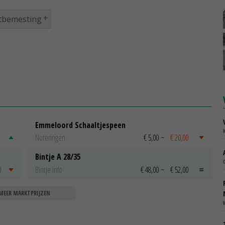
tbemesting
Emmeloord Schaaltjespeen
Noteringen
€ 5,00
~
€ 20,00
Bintje A 28/35
0
Bintje Info
€ 48,00
~
€ 52,00
MEER MARKTPRIJZEN