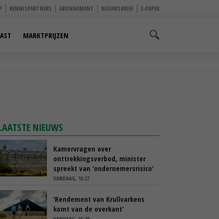
P
KENNISPARTNERS
ABONNEMENT
NIEUWSBRIEF
E-PAPER
AST
MARKTPRIJZEN
LAATSTE NIEUWS
Kamervragen over
onttrekkingsverbod, minister
spreekt van ‘ondernemersrisico’
VANDAAG, 16:27
‘Rendement van Krullvarkens
komt van de overkant’
VANDAAG, 15:30