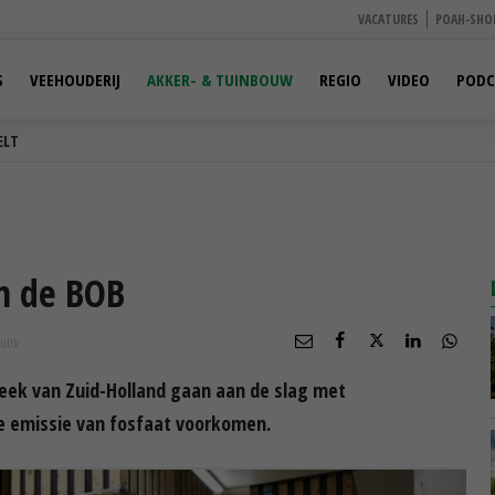
VACATURES
POAH-SHO
S
VEEHOUDERIJ
AKKER- & TUINBOUW
REGIO
VIDEO
PODC
ELT
jn de BOB
UUR
treek van Zuid-Holland gaan aan de slag met
 emissie van fosfaat voorkomen.