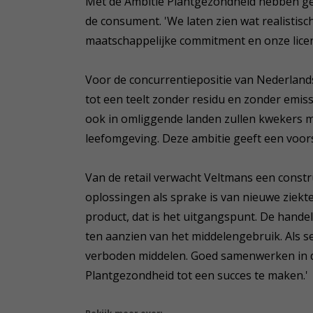
Met de Ambitie Plantgezondheid hebben ge
de consument. 'We laten zien wat realistisch
maatschappelijke commitment en onze licen
Voor de concurrentiepositie van Nederlan
tot een teelt zonder residu en zonder emiss
ook in omliggende landen zullen kwekers 
leefomgeving. Deze ambitie geeft een voor
Van de retail verwacht Veltmans een constr
oplossingen als sprake is van nieuwe ziekt
product, dat is het uitgangspunt. De hande
ten aanzien van het middelengebruik. Als sec
verboden middelen. Goed samenwerken in d
Plantgezondheid tot een succes te maken.'
Bekijk meer over: