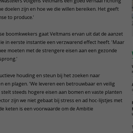
wastelers volgens Veltmans een goed verhaal richting
e doelen zijn en hoe we die willen bereiken. Het geeft
se to produce.'
dse boomkwekers gaat Veltmans ervan uit dat de aanzet
ie in eerste instantie een verzwarend effect heeft. 'Maar
mee moeten met de strengere eisen aan een gezonde
sprong.'
uctieve houding en steun bij het zoeken naar
en en plagen. 'We leveren een betrouwbaar en veilig
l stelt steeds hogere eisen aan bomen en vaste planten
tor zijn we niet gebaat bij stress en ad hoc-lijstjes met
e keten is een voorwaarde om de Ambitie