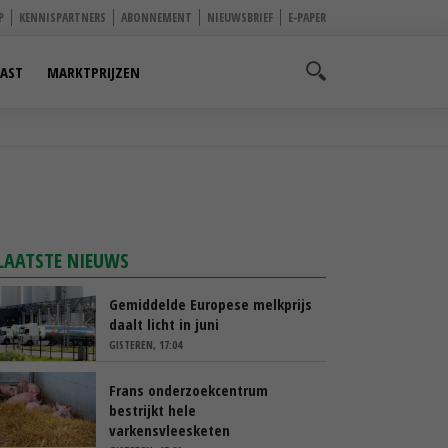
P
KENNISPARTNERS
ABONNEMENT
NIEUWSBRIEF
E-PAPER
AST
MARKTPRIJZEN
LAATSTE NIEUWS
Gemiddelde Europese melkprijs
daalt licht in juni
GISTEREN, 17:04
Frans onderzoekcentrum
bestrijkt hele
varkensvleesketen