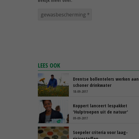
gewasbescherming
LEES OOK
Drentse bollentelers werken aan
schoner drinkwater
18-09-2017
Koppert lanceert lespakket
'Hulptroepen uit de natuur'
09-09-2017
Soepeler criteria voor laag-
risicostoffen