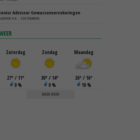
Senior Adviseur Gewassenverzekeringen
AGRIVER U.A. - ZOETERMEER
WEER
Zaterdag
Zondag
Maandag
27
°
/ 11
°
30
°
/ 14
°
26
°
/ 16
°
0 %
0 %
10 %
MEER WEER