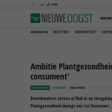
0 MM
14,8
NIEUW
AKKERBOUW
FRUITTEELT
GROENTETEELT
SIERTE
Ambitie Plantgezondheid
consument'
ACHTERGROND
BOOMTEELT
HAIJO DODDE
20 SEP 2017 OM 12:14
UU
Boomkwekers zetten al flink in op terugdrin
Plantgezondheid dwingt ons tot finetunen',