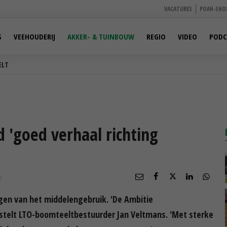
VACATURES
POAH-SHO
S
VEEHOUDERIJ
AKKER- & TUINBOUW
REGIO
VIDEO
PODC
ELT
 'goed verhaal richting
R
gen van het middelengebruik. 'De Ambitie
 stelt LTO-boomteeltbestuurder Jan Veltmans. 'Met sterke