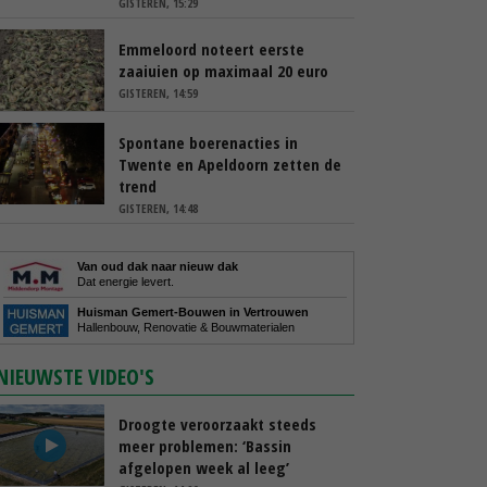
GISTEREN, 15:29
Emmeloord noteert eerste
zaaiuien op maximaal 20 euro
GISTEREN, 14:59
Spontane boerenacties in
Twente en Apeldoorn zetten de
trend
GISTEREN, 14:48
Van oud dak naar nieuw dak
Dat energie levert.
Huisman Gemert-Bouwen in Vertrouwen
Hallenbouw, Renovatie & Bouwmaterialen
NIEUWSTE VIDEO'S
Droogte veroorzaakt steeds
meer problemen: ‘Bassin
afgelopen week al leeg’