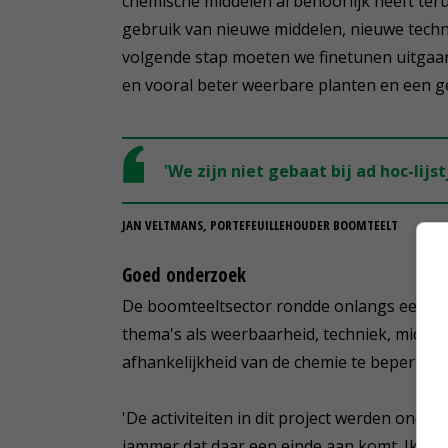
chemische middelen al behoorlijk heeft te
gebruik van nieuwe middelen, nieuwe techn
volgende stap moeten we finetunen uitgaa
en vooral beter weerbare planten en een 
'We zijn niet gebaat bij ad hoc-lij
JAN VELTMANS, PORTEFEUILLEHOUDER BOOMTEELT
Goed onderzoek
De boomteeltsector rondde onlangs een succ
thema's als weerbaarheid, techniek, mid
afhankelijkheid van de chemie te beperken.
'De activiteiten in dit project werden onder
jammer dat daar een einde aan komt. Ik ben