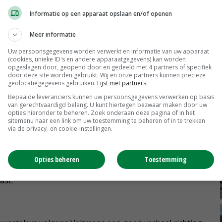
 essentieel is.'
Informatie op een apparaat opslaan en/of openen
Meer informatie
Uw persoonsgegevens worden verwerkt en informatie van uw apparaat
r maatwerk in het gewasbeschermingsbeleid. 'Als sector
(cookies, unieke ID's en andere apparaatgegevens) kan worden
opgeslagen door, geopend door en gedeeld met 4 partners of specifiek
en we nemen de overheid daarin graag mee. De basis in
door deze site worden gebruikt. Wij en onze partners kunnen precieze
ke gewassen. Middelen gebruiken we alleen voor
geolocatiegegevens gebruiken.
Lijst met partners.
aar zijn, ofwel onze medicijnkast moet op orde zijn.'
Bepaalde leveranciers kunnen uw persoonsgegevens verwerken op basis
van gerechtvaardigd belang. U kunt hiertegen bezwaar maken door uw
opties hieronder te beheren. Zoek onderaan deze pagina of in het
sitemenu naar een link om uw toestemming te beheren of in te trekken
mans zich aan de discussie over moderne
via de privacy- en cookie-instellingen.
elijk om gewassen met veilige technieken als cisgenese
stingen. Voor onze sector zou het mooi zijn als we op
Opties beheren
Toestemming
of vruchtboomkanker kunnen inkruisen. Jammer dat de
st.'