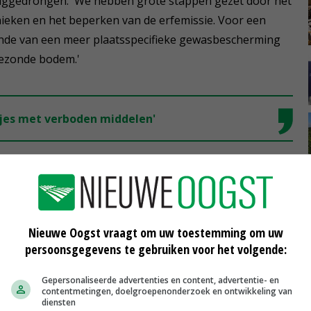
ruggedrongen. 'We hebben grote stappen gezet door het
ieken en het beperken van de erfemissie. Voor een
nde van een meer plaatsspecifieke gewasbescherming
gezonde bodem.'
stjes met verboden middelen'
esvol koepelproject Plantgezondheid af. Daarin is via
Nieuwe Oogst vraagt om uw toestemming om uw
delenpakket en gezonde bodem geprobeerd om de
persoonsgegevens te gebruiken voor het volgende:
Gepersonaliseerde advertenties en content, advertentie- en
steund vanuit het onderzoek', vertelt Veltmans. 'Het is
contentmetingen, doelgroepenonderzoek en ontwikkeling van
diensten
 ervan overtuigd dat voor de ontwikkeling naar een