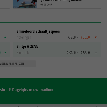
05-09-2017
Emmeloord Schaaltjespeen
Noteringen
€ 5,00
~
€ 20,00
Bintje A 28/35
0
Bintje Info
€ 48,00
~
€ 52,00
MEER MARKTPRIJZEN
brief! Dagelijks in uw mailbox