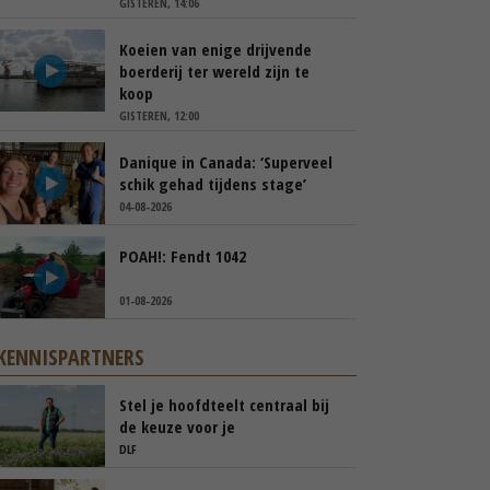
GISTEREN, 14:06
Koeien van enige drijvende
boerderij ter wereld zijn te
koop
GISTEREN, 12:00
Danique in Canada: ‘Superveel
schik gehad tijdens stage’
04-08-2026
POAH!: Fendt 1042
01-08-2026
KENNISPARTNERS
Stel je hoofdteelt centraal bij
de keuze voor je
groenbemester
DLF