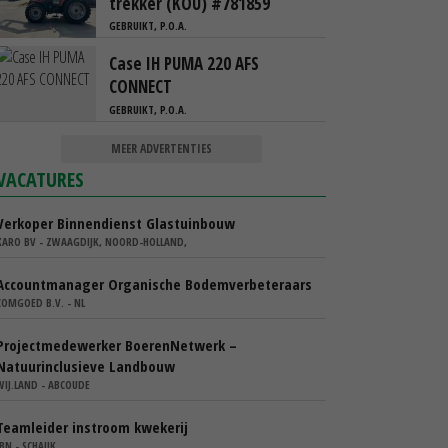
trekker (KOU) #781859
GEBRUIKT, P.O.A.
Case IH PUMA 220 AFS
CONNECT
GEBRUIKT, P.O.A.
MEER ADVERTENTIES
VACATURES
Verkoper Binnendienst Glastuinbouw
KARO BV - ZWAAGDIJK, NOORD-HOLLAND,
Accountmanager Organische Bodemverbeteraars
COMGOED B.V. - NL
Projectmedewerker BoerenNetwerk –
Natuurinclusieve Landbouw
WIJ.LAND - ABCOUDE
Teamleider instroom kwekerij
IBN - SCHAIJK