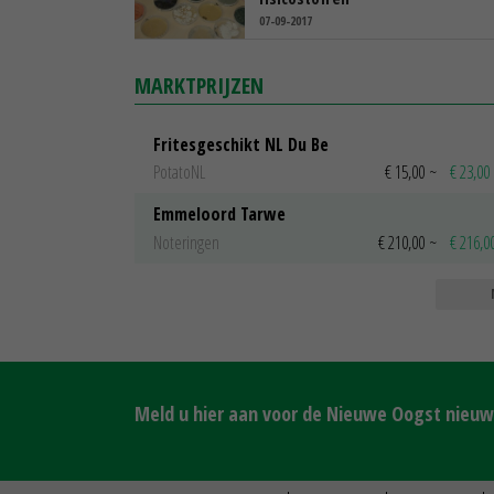
07-09-2017
MARKTPRIJZEN
Fritesgeschikt NL Du Be
PotatoNL
€ 15,00
~
€ 23,00
Emmeloord Tarwe
Noteringen
€ 210,00
~
€ 216,0
Meld u hier aan voor de Nieuwe Oogst nieuws