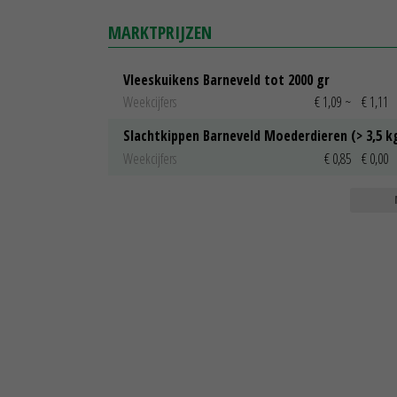
MARKTPRIJZEN
Vleeskuikens Barneveld tot 2000 gr
Weekcijfers
€ 1,09
~
€ 1,11
Slachtkippen Barneveld Moederdieren (> 3,5 k
Weekcijfers
€ 0,85
€ 0,00