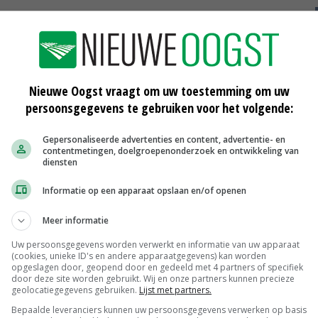
rika de grootste exportmarkt, dit gat wordt nu
er dus zo snel mogelijk een oplossing voor vinden',
Nieuwe Oogst vraagt om uw toestemming om uw
persoonsgegevens te gebruiken voor het volgende:
elopen jaar hard getroffen door de vogelgriep en heeft er
Gepersonaliseerde advertenties en content, advertentie- en
 mogelijk terug te winnen. Het kan dan ook niet zo zijn
contentmetingen, doelgroepenonderzoek en ontwikkeling van
diensten
verbod van Nederlandse pluimveeproducten. Dat is pure
Informatie op een apparaat opslaan en/of openen
Meer informatie
an Zuid-Afrika wel conform de WTO-regels zijn als het
Uw persoonsgegevens worden verwerkt en informatie van uw apparaat
(cookies, unieke ID's en andere apparaatgegevens) kan worden
opgeslagen door, geopend door en gedeeld met 4 partners of specifiek
door deze site worden gebruikt. Wij en onze partners kunnen precieze
geolocatiegegevens gebruiken.
Lijst met partners.
Bepaalde leveranciers kunnen uw persoonsgegevens verwerken op basis