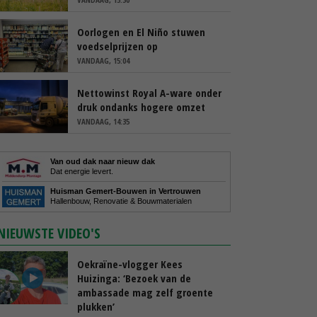
Oorlogen en El Niño stuwen
voedselprijzen op
VANDAAG, 15:04
Nettowinst Royal A-ware onder
druk ondanks hogere omzet
VANDAAG, 14:35
Van oud dak naar nieuw dak
Dat energie levert.
Huisman Gemert-Bouwen in Vertrouwen
Hallenbouw, Renovatie & Bouwmaterialen
NIEUWSTE VIDEO'S
Oekraïne-vlogger Kees
Huizinga: ‘Bezoek van de
ambassade mag zelf groente
plukken’