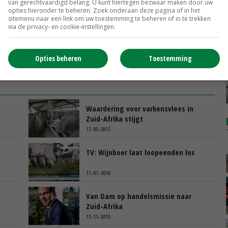
van gerechtvaardigd belang. U kunt hiertegen bezwaar maken door uw
opties hieronder te beheren. Zoek onderaan deze pagina of in het
sitemenu naar een link om uw toestemming te beheren of in te trekken
via de privacy- en cookie-instellingen.
Opties beheren
Toestemming
Waardering voor varkensvlees in
Zuid-Afrika stijgt
17-05-2017
TV: Wijnboer laat loopeenden los
11-07-2016
s
Van Dam op handelsmissie naar
Zuid-Afrika
11-11-2015