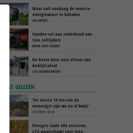
Waar valt vandaag de meeste
energiewinst te behalen
DLV ADVIES
Handen vol aan onderhoud van
tien zelfrijders
BAYER CROP SCIENCE
De beste keus voor afvoer van
bedrijfsafval
LTO LEDENVOORDEEL
MEEST GELEZEN
‘De eerste 10 ton van de
uienoogst zijn we nu al kwijt’
GISTEREN, 09:28
Droogte raakt alle sectoren,
LTO waarschuwt voor lege