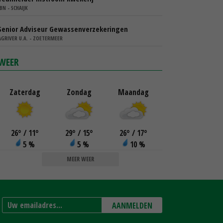
IBN - SCHAIJK
Senior Adviseur Gewassenverzekeringen
AGRIVER U.A. - ZOETERMEER
WEER
Zaterdag
Zondag
Maandag
26
°
/ 11
°
29
°
/ 15
°
26
°
/ 17
°
5 %
5 %
10 %
MEER WEER
AANMELDEN