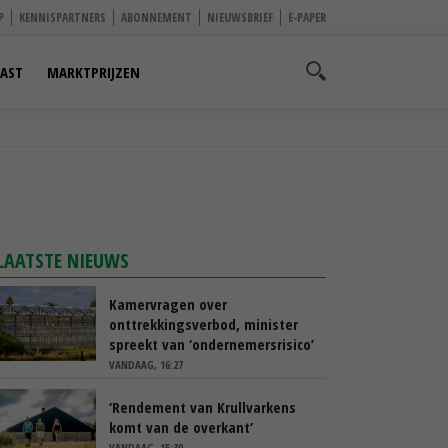
P
KENNISPARTNERS
ABONNEMENT
NIEUWSBRIEF
E-PAPER
AST
MARKTPRIJZEN
LAATSTE NIEUWS
Kamervragen over
onttrekkingsverbod, minister
spreekt van ‘ondernemersrisico’
VANDAAG, 16:27
‘Rendement van Krullvarkens
komt van de overkant’
VANDAAG, 15:30