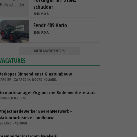
schudder
2013, P.O.A.
Fendt 409 Vario
2006, P.O.A.
MEER ADVERTENTIES
VACATURES
Verkoper Binnendienst Glastuinbouw
KARO BV - ZWAAGDIJK, NOORD-HOLLAND,
Accountmanager Organische Bodemverbeteraars
COMGOED B.V. - NL
Projectmedewerker BoerenNetwerk –
Natuurinclusieve Landbouw
WIJ.LAND - ABCOUDE
Teamleider instroom kwekerij