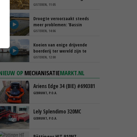
schappen
GISTEREN, 11:05
Droogte veroorzaakt steeds
meer problemen: ‘Bassin
afgelopen week al leeg’
GISTEREN, 14:06
Koeien van enige drijvende
boerderij ter wereld zijn te
koop
GISTEREN, 12:00
NIEUW OP
MECHANISATIE
MARKT.NL
Ariens Edge 34 (BIE) #690381
GEBRUIKT, P.O.A.
Lely Splendimo 320MC
GEBRUIKT, P.O.A.
Pöttinger HIT 910NZ