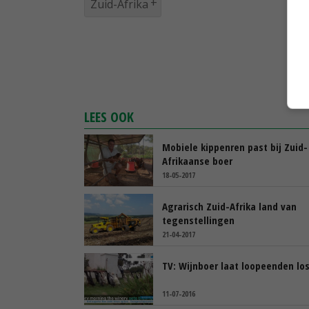
Zuid-Afrika
LEES OOK
Mobiele kippenren past bij Zuid-
Afrikaanse boer
18-05-2017
Agrarisch Zuid-Afrika land van
tegenstellingen
21-04-2017
TV: Wijnboer laat loopeenden lo
11-07-2016