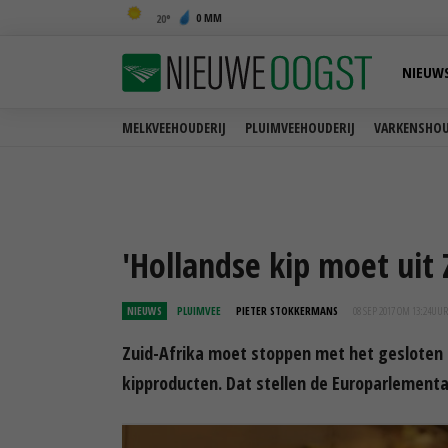
0 MM
20
NIEUW
MELKVEEHOUDERIJ
PLUIMVEEHOUDERIJ
VARKENSHOU
'Hollandse kip moet uit 
NIEUWS
PLUIMVEE
PIETER STOKKERMANS
08 SEP 2017 OM 13:24
UUR
Zuid-Afrika moet stoppen met het gesloten 
kipproducten. Dat stellen de Europarlementar