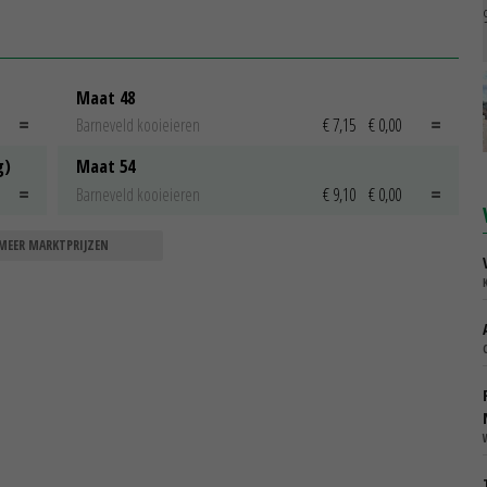
Maat 48
Barneveld kooieieren
€ 7,15
€ 0,00
g)
Maat 54
Barneveld kooieieren
€ 9,10
€ 0,00
MEER MARKTPRIJZEN