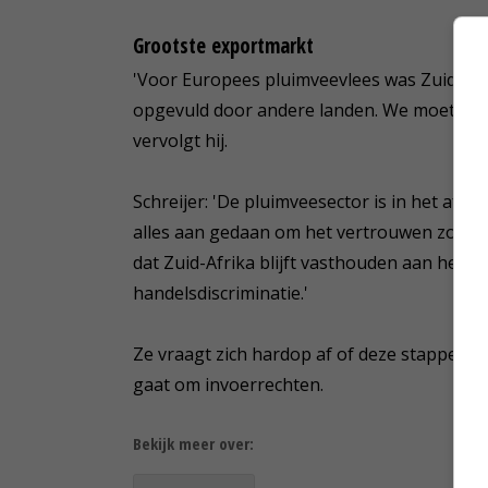
Grootste exportmarkt
'Voor Europees pluimveevlees was Zuid - Af
opgevuld door andere landen. We moeten hi
vervolgt hij.
Schreijer: 'De pluimveesector is in het afg
alles aan gedaan om het vertrouwen zo snel
dat Zuid-Afrika blijft vasthouden aan het 
handelsdiscriminatie.'
Ze vraagt zich hardop af of deze stappen v
gaat om invoerrechten.
Bekijk meer over: