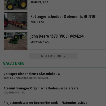
GEBRUIKT, P.O.A.
Pottinger schudder 8 elements HIT910
2008, € 8.250
John Deere 1570 (WOL) #694264
GEBRUIKT, P.O.A.
MEER ADVERTENTIES
VACATURES
Verkoper Binnendienst Glastuinbouw
KARO BV - ZWAAGDIJK, NOORD-HOLLAND,
Accountmanager Organische Bodemverbeteraars
COMGOED B.V. - NL
Projectmedewerker BoerenNetwerk – Natuurinclusieve