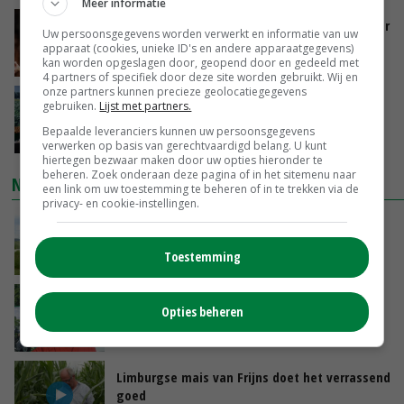
Meer informatie
Vlaamse varkensstapel krimpt, pluimveesector
Uw persoonsgegevens worden verwerkt en informatie van uw
groeit door schaalvergroting
apparaat (cookies, unieke ID's en andere apparaatgegevens)
kan worden opgeslagen door, geopend door en gedeeld met
VANDAAG, 15:20
4 partners of specifiek door deze site worden gebruikt. Wij en
onze partners kunnen precieze geolocatiegegevens
‘Cijfer jezelf niet weg en doe vooral ook waar
gebruiken.
Lijst met partners.
je gelukkig van wordt’
Bepaalde leveranciers kunnen uw persoonsgegevens
VANDAAG, 13:31
verwerken op basis van gerechtvaardigd belang. U kunt
hiertegen bezwaar maken door uw opties hieronder te
beheren. Zoek onderaan deze pagina of in het sitemenu naar
NIEUWSTE VIDEO'S
een link om uw toestemming te beheren of in te trekken via de
privacy- en cookie-instellingen.
POAH!: John Deere 7730
Toestemming
VANDAAG, 10:00
Oekraïne-vlogger Kees Huizinga: ‘Bezoek van
Opties beheren
de ambassade mag zelf groente plukken’
GISTEREN, 12:00
Limburgse mais van Frijns doet het verrassend
goed