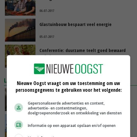
06-07-2017
Glastuinbouw bespaart veel energie
05-07-2017
Conferentie: duurzame teelt goed bewaard
geheim
03-07-2017
LAATSTE NIEUWS
Nieuwe Oogst vraagt om uw toestemming om uw
persoonsgegevens te gebruiken voor het volgende:
‘Samenwerking A-ware en Amalthea gaat
zorgen voor meer balans’
Gepersonaliseerde advertenties en content,
VANDAAG, 16:01
advertentie- en contentmetingen,
doelgroepenonderzoek en ontwikkeling van diensten
Internationale vraag naar geitenzuivel blijft
groot: Nederland in Europese top
Informatie op een apparaat opslaan en/of openen
VANDAAG, 15:33