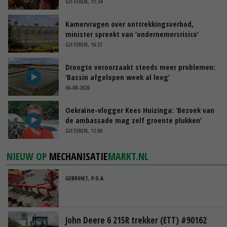
GISTEREN, 11:34
Kamervragen over onttrekkingsverbod,
minister spreekt van ‘ondernemersrisico’
GISTEREN, 16:27
Droogte veroorzaakt steeds meer problemen:
‘Bassin afgelopen week al leeg’
06-08-2026
Oekraïne-vlogger Kees Huizinga: ‘Bezoek van
de ambassade mag zelf groente plukken’
GISTEREN, 12:00
NIEUW OP
MECHANISATIE
MARKT.NL
GEBRUIKT, P.O.A.
John Deere 6 215R trekker (ETT) #90162