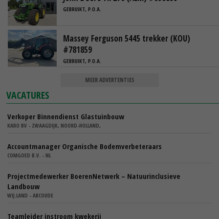
GEBRUIKT, P.O.A.
Massey Ferguson 5445 trekker (KOU)
#781859
GEBRUIKT, P.O.A.
MEER ADVERTENTIES
VACATURES
Verkoper Binnendienst Glastuinbouw
KARO BV - ZWAAGDIJK, NOORD-HOLLAND,
Accountmanager Organische Bodemverbeteraars
COMGOED B.V. - NL
Projectmedewerker BoerenNetwerk – Natuurinclusieve
Landbouw
WIJ.LAND - ABCOUDE
Teamleider instroom kwekerij