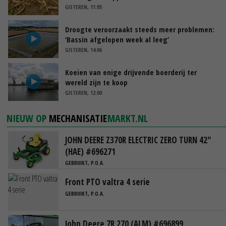
GISTEREN, 11:05
Droogte veroorzaakt steeds meer problemen:
‘Bassin afgelopen week al leeg’
GISTEREN, 14:06
Koeien van enige drijvende boerderij ter
wereld zijn te koop
GISTEREN, 12:00
NIEUW OP
MECHANISATIE
MARKT.NL
JOHN DEERE Z370R ELECTRIC ZERO TURN 42"
(HAE) #696271
GEBRUIKT, P.O.A.
Front PTO valtra 4 serie
GEBRUIKT, P.O.A.
John Deere 7R 270 (ALM) #696899