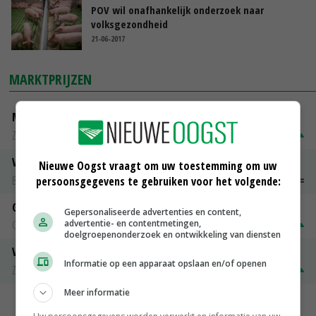
POV wil onafhankelijk onderzoek naar
volksgezondheid
21-06-2017
MARKTPRIJZEN
Magere melkpoeder
Zuivel NL
€ 269,00
€ 7,00
Vleeskuikens 2001-2600 gr
Nieuwe Oogst vraagt om uw toestemming om uw
Barneveld
€ 1,09
~
€ 1,11
persoonsgegevens te gebruiken voor het volgende:
Gerst
Gepersonaliseerde advertenties en content,
advertentie- en contentmetingen,
Groningen
€ 197,00
€ 2,00
doelgroepenonderzoek en ontwikkeling van diensten
Volle melkpoeder
Informatie op een apparaat opslaan en/of openen
Zuivel NL
€ 345,00
€ 20,00
Meer informatie
MEER MARKTPRIJZEN