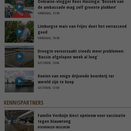
Oekraïne-vlogger Kees Huizinga: ‘Bezoek van
de ambassade mag zelf groente plukken’
VANDAAG, 12:00
Limburgse mais van Frijns doet het verrassend
goed
VANDAAG, 10:00
Droogte veroorzaakt steeds meer problemen:
‘Bassin afgelopen week al leeg’
GISTEREN, 14:06
Koeien van enige drijvende boerderij ter
wereld zijn te koop
GISTEREN, 12:00
KENNISPARTNERS
Familie Verduijn kiest opnieuw voor vaccinatie
tegen blauwtong
BOEHRINGER INGELHEIM