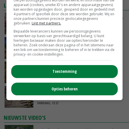
Uw persoonsgegevens worden verwerkt en informatie van uw
LAATSTE NIEUWS
apparaat (cookies, unieke ID's en andere apparaatgegevens)
kan worden opgeslagen door, geopend door en gedeeld met
4 partners of specifiek door deze site worden gebruikt. Wij en
Oorlogen en El Niño stuwen voedselprijzen op
onze partners kunnen precieze geolocatiegegevens
gebruiken.
Lijst met partners.
VANDAAG, 15:04
Bepaalde leveranciers kunnen uw persoonsgegevens
verwerken op basis van gerechtvaardigd belang. U kunt
hiertegen bezwaar maken door uw opties hieronder te
Nettowinst Royal A-ware onder druk ondanks
beheren. Zoek onderaan deze pagina of in het sitemenu naar
hogere omzet
een link om uw toestemming te beheren of in te trekken via de
VANDAAG, 14:35
privacy- en cookie-instellingen.
Aandeel China in wereldwijde fritesexport
Toestemming
neemt verder toe
VANDAAG, 14:01
Opties beheren
Eierprijzen lijken dieptepunt achter zich te
laten
VANDAAG, 13:27
NIEUWSTE VIDEO'S