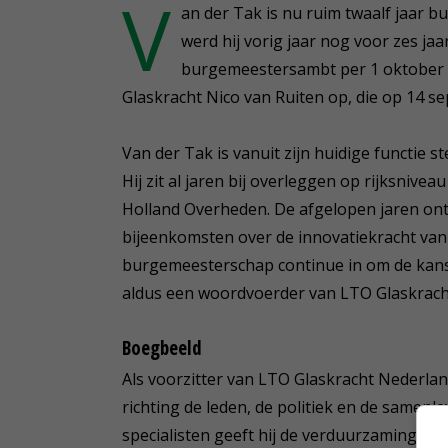
V
an der Tak is nu ruim twaalf jaar 
werd hij vorig jaar nog voor zes j
burgemeestersambt per 1 oktober ne
Glaskracht Nico van Ruiten op, die op 14 
Van der Tak is vanuit zijn huidige functie 
Hij zit al jaren bij overleggen op rijksnive
Holland Overheden. De afgelopen jaren ontv
bijeenkomsten over de innovatiekracht van de
burgemeesterschap continue in om de kans
aldus een woordvoerder van LTO Glaskrach
Boegbeeld
Als voorzitter van LTO Glaskracht Nederla
richting de leden, de politiek en de samenl
specialisten geeft hij de verduurzaming en