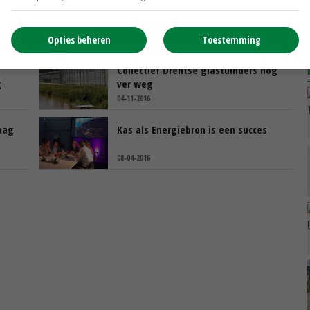
Nico van Ruiten stopt als voorman
LTO Glaskracht Nederland
Opties beheren
Toestemming
11-01-2017
Collectief Drentse glastuinders nog
g
ver weg
04-11-2016
aag
Kas als Energiebron is een succes
08-04-2016