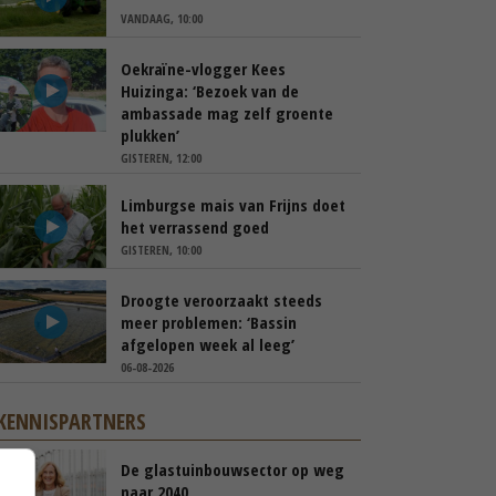
VANDAAG, 10:00
Oekraïne-vlogger Kees
Huizinga: ‘Bezoek van de
ambassade mag zelf groente
plukken’
GISTEREN, 12:00
Limburgse mais van Frijns doet
het verrassend goed
GISTEREN, 10:00
Droogte veroorzaakt steeds
meer problemen: ‘Bassin
afgelopen week al leeg’
06-08-2026
KENNISPARTNERS
De glastuinbouwsector op weg
naar 2040