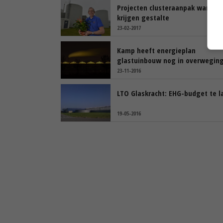
Projecten clusteraanpak warmte
krijgen gestalte
23-02-2017
Kamp heeft energieplan
glastuinbouw nog in overwegin
23-11-2016
LTO Glaskracht: EHG-budget te l
19-05-2016