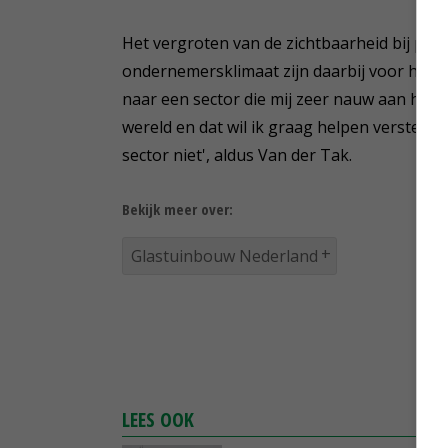
Het vergroten van de zichtbaarheid bij pol
ondernemersklimaat zijn daarbij voor hem b
naar een sector die mij zeer nauw aan het h
wereld en dat wil ik graag helpen versterke
sector niet', aldus Van der Tak.
Bekijk meer over:
Glastuinbouw Nederland
LEES OOK