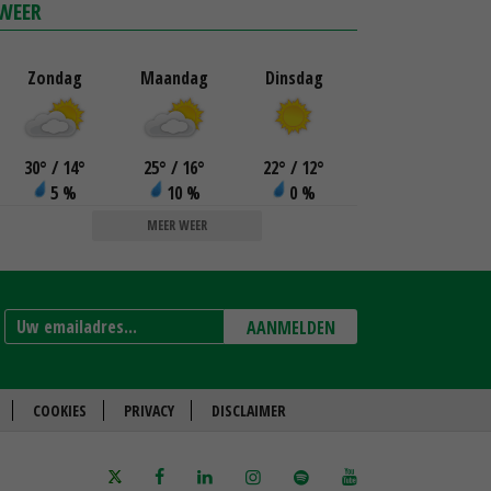
WEER
Zondag
Maandag
Dinsdag
30
°
/ 14
°
25
°
/ 16
°
22
°
/ 12
°
5 %
10 %
0 %
MEER WEER
AANMELDEN
COOKIES
PRIVACY
DISCLAIMER