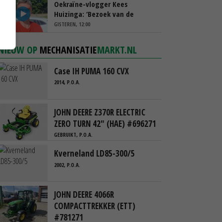
Oekraïne-vlogger Kees
Huizinga: ‘Bezoek van de
ambassade mag zelf groente
GISTEREN, 12:00
plukken’
NIEUW OP
MECHANISATIE
MARKT.NL
Case IH PUMA 160 CVX
2014, P.O.A.
JOHN DEERE Z370R ELECTRIC
ZERO TURN 42" (HAE) #696271
GEBRUIKT, P.O.A.
Kverneland LD85-300/5
2002, P.O.A.
JOHN DEERE 4066R
COMPACTTREKKER (ETT)
#781271