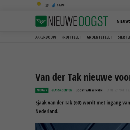
0 MM
25
NIEUW
AKKERBOUW
FRUITTEELT
GROENTETEELT
SIERTE
Van der Tak nieuwe voor
NIEUWS
GLASGROENTEN
JOOST VAN WINSEN
31 MEI 2017 OM 10:23
Sjaak van der Tak (60) wordt met ingang van
Nederland.