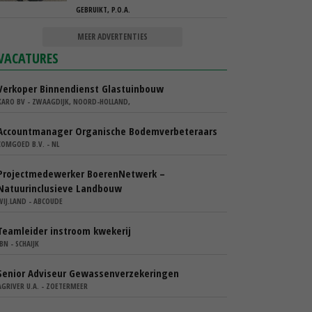
GEBRUIKT, P.O.A.
MEER ADVERTENTIES
VACATURES
Verkoper Binnendienst Glastuinbouw
KARO BV - ZWAAGDIJK, NOORD-HOLLAND,
Accountmanager Organische Bodemverbeteraars
COMGOED B.V. - NL
Projectmedewerker BoerenNetwerk –
Natuurinclusieve Landbouw
WIJ.LAND - ABCOUDE
Teamleider instroom kwekerij
IBN - SCHAIJK
Senior Adviseur Gewassenverzekeringen
AGRIVER U.A. - ZOETERMEER