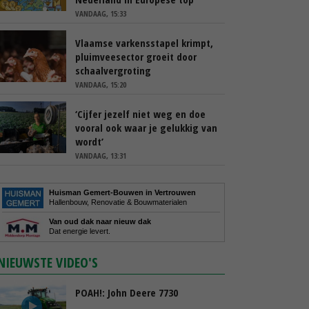
VANDAAG, 15:33
Vlaamse varkensstapel krimpt,
pluimveesector groeit door
schaalvergroting
VANDAAG, 15:20
‘Cijfer jezelf niet weg en doe
vooral ook waar je gelukkig van
wordt’
VANDAAG, 13:31
Huisman Gemert-Bouwen in Vertrouwen
Hallenbouw, Renovatie & Bouwmaterialen
Van oud dak naar nieuw dak
Dat energie levert.
NIEUWSTE VIDEO'S
POAH!: John Deere 7730