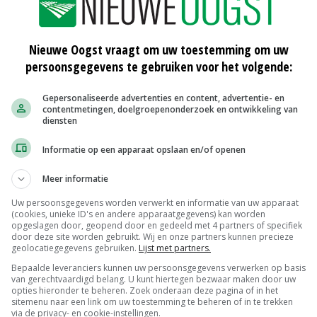
itiek en samenleving en een financieel gezond
Nieuwe Oogst vraagt om uw toestemming om uw
elangrijke uitgangspunten. 'Dit is een prachtige stap
persoonsgegevens te gebruiken voor het volgende:
art ligt. De Nederlandse glastuinbouw doet er toe in de
n. Mijn functie verandert nu, maar mijn ambities voor de
Gepersonaliseerde advertenties en content, advertentie- en
contentmetingen, doelgroepenonderzoek en ontwikkeling van
diensten
Informatie op een apparaat opslaan en/of openen
Meer informatie
Uw persoonsgegevens worden verwerkt en informatie van uw apparaat
(cookies, unieke ID's en andere apparaatgegevens) kan worden
opgeslagen door, geopend door en gedeeld met 4 partners of specifiek
door deze site worden gebruikt. Wij en onze partners kunnen precieze
geolocatiegegevens gebruiken.
Lijst met partners.
Bepaalde leveranciers kunnen uw persoonsgegevens verwerken op basis
van gerechtvaardigd belang. U kunt hiertegen bezwaar maken door uw
opties hieronder te beheren. Zoek onderaan deze pagina of in het
sitemenu naar een link om uw toestemming te beheren of in te trekken
via de privacy- en cookie-instellingen.