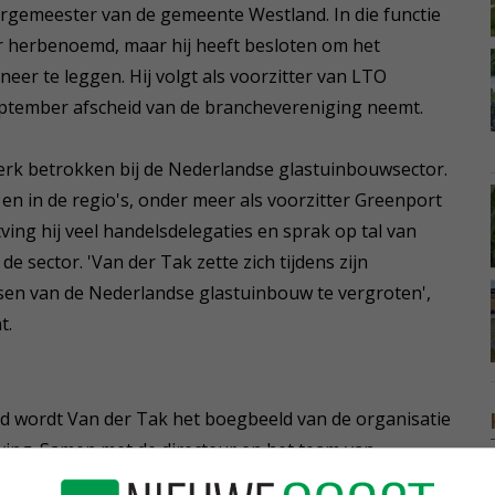
burgemeester van de gemeente Westland. In die functie
aar herbenoemd, maar hij heeft besloten om het
er te leggen. Hij volgt als voorzitter van LTO
september afscheid van de branchevereniging neemt.
sterk betrokken bij de Nederlandse glastuinbouwsector.
au en in de regio's, onder meer als voorzitter Greenport
ing hij veel handelsdelegaties en sprak op tal van
 sector. 'Van der Tak zette zich tijdens zijn
en van de Nederlandse glastuinbouw te vergroten',
t.
nd wordt Van der Tak het boegbeeld van de organisatie
eving. Samen met de directeur en het team van
 vergroening van de glastuinbouwsector verder gestalte.