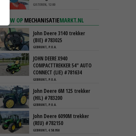
ambassade mag zelf groente
GISTEREN, 12:00
plukken’
NIEUW OP
MECHANISATIE
MARKT.NL
John Deere 3140 trekker
(BIE) #783025
GEBRUIKT, P.O.A.
JOHN DEERE X940
COMPACTTREKKER 54" AUTO
CONNECT (LIE) #781634
GEBRUIKT, P.O.A.
John Deere 6M 125 trekker
(HIL) #783200
GEBRUIKT, P.O.A.
John Deere 6090M trekker
(REU) #782150
GEBRUIKT, € 58.950