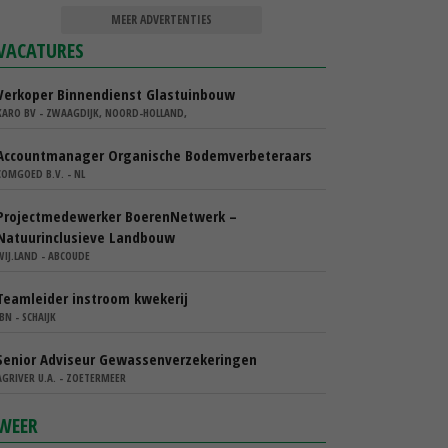
MEER ADVERTENTIES
VACATURES
Verkoper Binnendienst Glastuinbouw
KARO BV - ZWAAGDIJK, NOORD-HOLLAND,
Accountmanager Organische Bodemverbeteraars
COMGOED B.V. - NL
Projectmedewerker BoerenNetwerk –
Natuurinclusieve Landbouw
WIJ.LAND - ABCOUDE
Teamleider instroom kwekerij
IBN - SCHAIJK
Senior Adviseur Gewassenverzekeringen
AGRIVER U.A. - ZOETERMEER
WEER