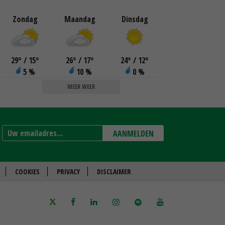
Zondag
Maandag
Dinsdag
29
°
/ 15
°
26
°
/ 17
°
24
°
/ 12
°
5 %
10 %
0 %
MEER WEER
AANMELDEN
COOKIES
PRIVACY
DISCLAIMER