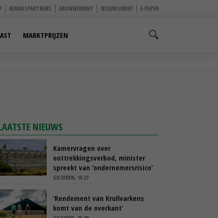
P
KENNISPARTNERS
ABONNEMENT
NIEUWSBRIEF
E-PAPER
AST
MARKTPRIJZEN
LAATSTE NIEUWS
Kamervragen over
onttrekkingsverbod, minister
spreekt van ‘ondernemersrisico’
GISTEREN, 16:27
‘Rendement van Krullvarkens
komt van de overkant’
GISTEREN, 15:30