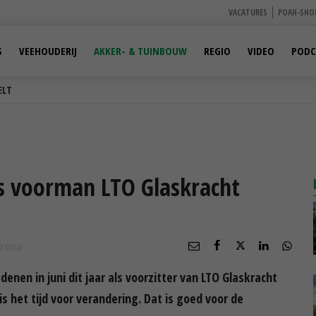
VACATURES
POAH-SHO
S
VEEHOUDERIJ
AKKER- & TUINBOUW
REGIO
VIDEO
PODC
ELT
ls voorman LTO Glaskracht
9:37
UUR
denen in juni dit jaar als voorzitter van LTO Glaskracht
is het tijd voor verandering. Dat is goed voor de