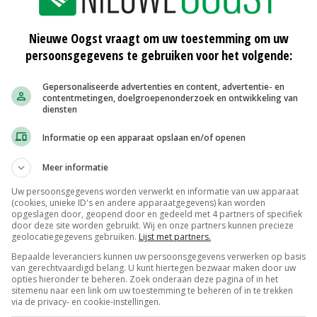
Nieuwe Oogst vraagt om uw toestemming om uw
persoonsgegevens te gebruiken voor het volgende:
Agrarische sector maakt Nederland
Gepersonaliseerde advertenties en content, advertentie- en
tot kennisland
contentmetingen, doelgroepenonderzoek en ontwikkeling van
06-09-2016
diensten
tad
Kas als Energiebron is een succes
Informatie op een apparaat opslaan en/of openen
08-04-2016
Meer informatie
Uw persoonsgegevens worden verwerkt en informatie van uw apparaat
Middel als medicijn
(cookies, unieke ID's en andere apparaatgegevens) kan worden
opgeslagen door, geopend door en gedeeld met 4 partners of specifiek
door deze site worden gebruikt. Wij en onze partners kunnen precieze
27-01-2016
geolocatiegegevens gebruiken.
Lijst met partners.
Bepaalde leveranciers kunnen uw persoonsgegevens verwerken op basis
van gerechtvaardigd belang. U kunt hiertegen bezwaar maken door uw
opties hieronder te beheren. Zoek onderaan deze pagina of in het
sitemenu naar een link om uw toestemming te beheren of in te trekken
via de privacy- en cookie-instellingen.