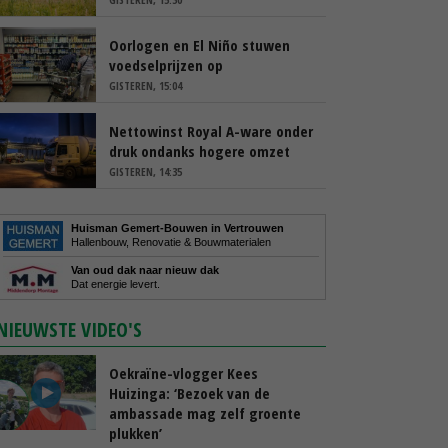
Oorlogen en El Niño stuwen
voedselprijzen op
GISTEREN, 15:04
Nettowinst Royal A-ware onder
druk ondanks hogere omzet
GISTEREN, 14:35
Huisman Gemert-Bouwen in Vertrouwen
Hallenbouw, Renovatie & Bouwmaterialen
Van oud dak naar nieuw dak
Dat energie levert.
NIEUWSTE VIDEO'S
Oekraïne-vlogger Kees
Huizinga: ‘Bezoek van de
ambassade mag zelf groente
plukken’