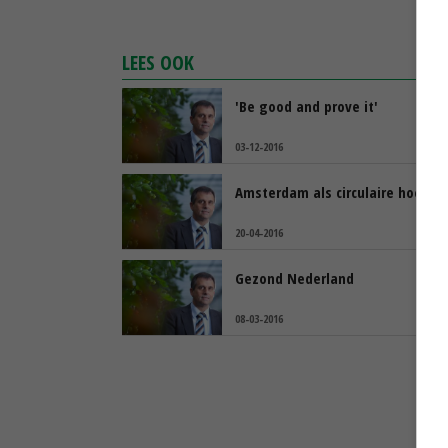
LEES OOK
'Be good and prove it'
03-12-2016
Amsterdam als circulaire hoofds
20-04-2016
Gezond Nederland
08-03-2016