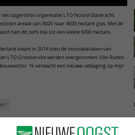
en net opgerichte organisatie LTO Noord Glaskracht.
esloten areaal van 3000 naar 4500 hectare glas. Met de
nd nam dit zelfs toe tot een kleine 6000 hectare.
erland kwam in 2014 toen de innovatietaken van
 van LTO Groeiservice werden overgenomen. Van Ruiten
uinbouwsector. 'Ik verwacht een nieuwe uitdaging op mijn
nd