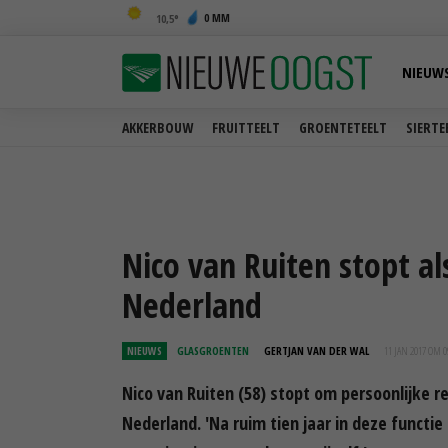
0 MM
10,5
NIEUW
AKKERBOUW
FRUITTEELT
GROENTETEELT
SIERTE
Nico van Ruiten stopt a
Nederland
NIEUWS
GLASGROENTEN
GERTJAN VAN DER WAL
11 JAN 2017 OM 0
Nico van Ruiten (58) stopt om persoonlijke re
Nederland. 'Na ruim tien jaar in deze functie 