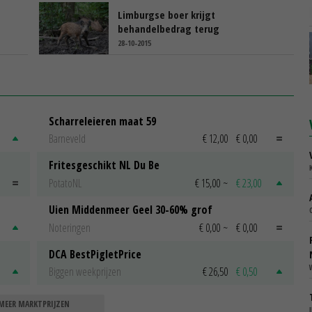
Limburgse boer krijgt
behandelbedrag terug
28-10-2015
Scharreleieren maat 59
Barneveld
€ 12,00
€ 0,00
Fritesgeschikt NL Du Be
PotatoNL
€ 15,00
~
€ 23,00
Uien Middenmeer Geel 30-60% grof
Noteringen
€ 0,00
~
€ 0,00
DCA BestPigletPrice
Biggen weekprijzen
€ 26,50
€ 0,50
MEER MARKTPRIJZEN