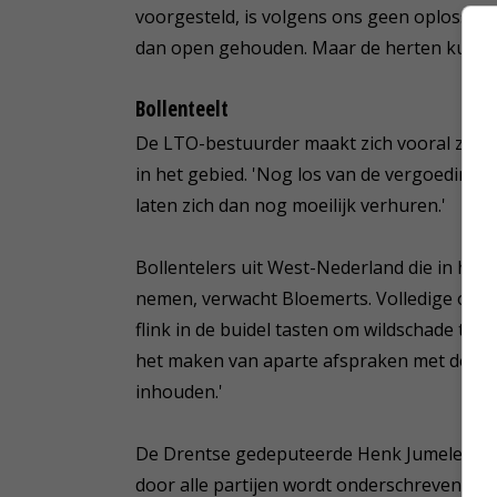
voorgesteld, is volgens ons geen oplossin
dan open gehouden. Maar de herten kunne
Bollenteelt
De LTO-bestuurder maakt zich vooral zorge
in het gebied. 'Nog los van de vergoeding v
laten zich dan nog moeilijk verhuren.'
Bollentelers uit West-Nederland die in het 
nemen, verwacht Bloemerts. Volledige omhe
flink in de buidel tasten om wildschade te 
het maken van aparte afspraken met de tele
inhouden.'
De Drentse gedeputeerde Henk Jumelet laat
door alle partijen wordt onderschreven.