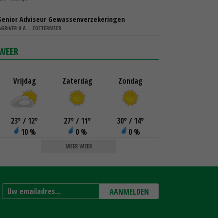
Senior Adviseur Gewassenverzekeringen
AGRIVER U.A. - ZOETERMEER
WEER
Vrijdag
Zaterdag
Zondag
23
°
/ 12
°
27
°
/ 11
°
30
°
/ 14
°
10 %
0 %
0 %
MEER WEER
AANMELDEN