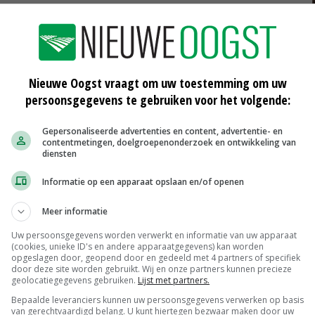
g. De zogeheten natuurlijke verbindingszones worden
n dan nog steeds op landbouwpercelen komen.'
Nieuwe Oogst vraagt om uw toestemming om uw
n om de toekomst van de kapitaalintensieve bollenteelt
persoonsgegevens te gebruiken voor het volgende:
an wildschade; de gronden die daar geschikt voor zijn,
Gepersonaliseerde advertenties en content, advertentie- en
contentmetingen, doelgroepenonderzoek en ontwikkeling van
diensten
Noorden hun bollen vermeerderen, zullen het risico niet
Informatie op een apparaat opslaan en/of openen
ining kan wel eens goedkoper uitpakken dan ieder jaar
vergoeden, schat LTO Noord in. 'Er wordt nu gerept over
Meer informatie
rs in het gebied. We zijn benieuwd wat die dan
Uw persoonsgegevens worden verwerkt en informatie van uw apparaat
(cookies, unieke ID's en andere apparaatgegevens) kan worden
opgeslagen door, geopend door en gedeeld met 4 partners of specifiek
door deze site worden gebruikt. Wij en onze partners kunnen precieze
geolocatiegegevens gebruiken.
Lijst met partners.
 weten alleen voor een herintroductieplan te gaan dat
Bepaalde leveranciers kunnen uw persoonsgegevens verwerken op basis
van gerechtvaardigd belang. U kunt hiertegen bezwaar maken door uw