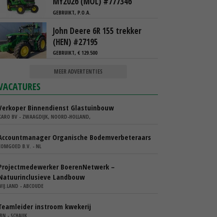
MY2026 (MOL) #777346
GEBRUIKT, P.O.A.
John Deere 6R 155 trekker
(HEN) #27195
GEBRUIKT, € 129.500
MEER ADVERTENTIES
VACATURES
Verkoper Binnendienst Glastuinbouw
KARO BV - ZWAAGDIJK, NOORD-HOLLAND,
Accountmanager Organische Bodemverbeteraars
COMGOED B.V. - NL
Projectmedewerker BoerenNetwerk –
Natuurinclusieve Landbouw
WIJ.LAND - ABCOUDE
Teamleider instroom kwekerij
IBN - SCHAIJK