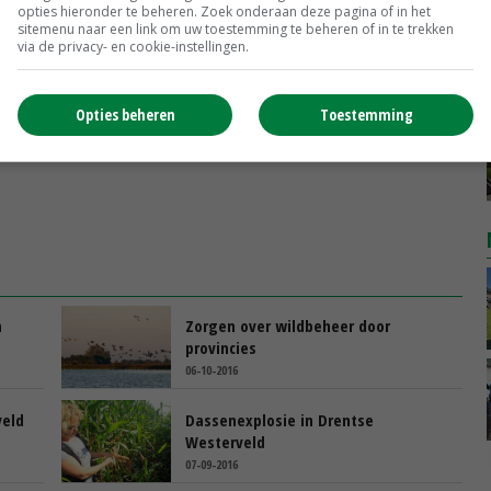
opties hieronder te beheren. Zoek onderaan deze pagina of in het
sitemenu naar een link om uw toestemming te beheren of in te trekken
via de privacy- en cookie-instellingen.
Opties beheren
Toestemming
n
Zorgen over wildbeheer door
provincies
06-10-2016
veld
Dassenexplosie in Drentse
Westerveld
07-09-2016