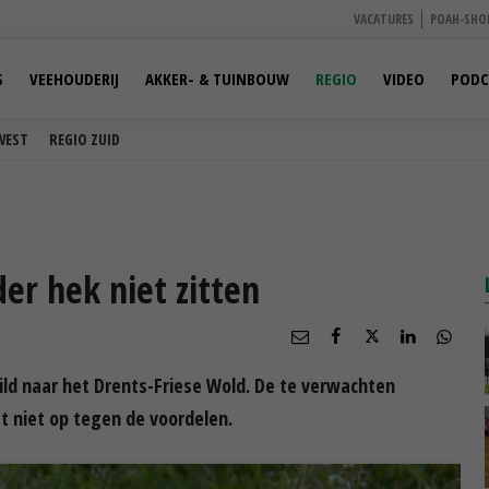
VACATURES
POAH-SHO
S
VEEHOUDERIJ
AKKER- & TUINBOUW
REGIO
VIDEO
PODC
WEST
REGIO ZUID
er hek niet zitten
ild naar het Drents-Friese Wold. De te verwachten
 niet op tegen de voordelen.