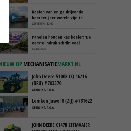
Koeien van enige drijvende
boerderij ter wereld zijn te
koop
GISTEREN, 12:00
Panelen houden kas koeler: ‘De
eerste indruk schrikt veel
tuinders af’
05-08-2026
NIEUW OP
MECHANISATIE
MARKT.NL
John Deere 5100R CQ 16/16
(BRU) #703570
GEBRUIKT, P.O.A.
Lemken Juwel 8 (ZIJ) #781622
GEBRUIKT, P.O.A.
JOHN DEERE X147R ZITMAAIER