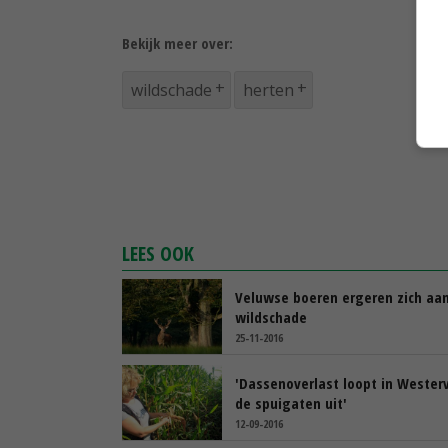
Bekijk meer over:
wildschade
herten
LEES OOK
Veluwse boeren ergeren zich aa
wildschade
25-11-2016
'Dassenoverlast loopt in Wester
de spuigaten uit'
12-09-2016