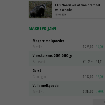
LTO Noord wil af van drempel
wildschade
15-01-2016
MARKTPRIJZEN
Magere melkpoeder
Zuivel NL
€ 269,00
€ 7,00
Vleeskuikens 2001-2600 gr
Barneveld
€ 1,09
~
€ 1,11
Gerst
Groningen
€ 197,00
€ 2,00
Volle melkpoeder
Zuivel NL
€ 345,00
€ 20,00