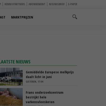
P
KENNISPARTNERS
ABONNEMENT
NIEUWSBRIEF
E-PAPER
AST
MARKTPRIJZEN
LAATSTE NIEUWS
Gemiddelde Europese melkprijs
daalt licht in juni
GISTEREN, 17:04
Frans onderzoekcentrum
bestrijkt hele
varkensvleesketen