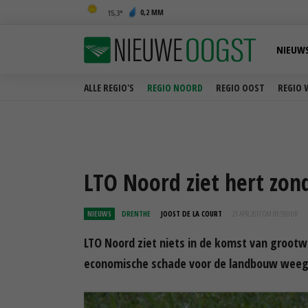
0,2 MM
15,3
NIEUW
ALLE REGIO'S
REGIO NOORD
REGIO OOST
REGIO 
LTO Noord ziet hert zond
NIEUWS
DRENTHE
JOOST DE LA COURT
21 APR 2017 OM 09:59
UUR
LTO Noord ziet niets in de komst van grootw
economische schade voor de landbouw weegt