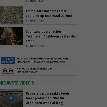
GISTEREN, 15:29
Emmeloord noteert eerste
zaaiuien op maximaal 20 euro
GISTEREN, 14:59
Spontane boerenacties in
Twente en Apeldoorn zetten de
trend
GISTEREN, 14:48
Huisman Gemert-Bouwen in Vertrouwen
Hallenbouw, Renovatie & Bouwmaterialen
Van oud dak naar nieuw dak
Dat energie levert.
NIEUWSTE VIDEO'S
Droogte veroorzaakt steeds
meer problemen: ‘Bassin
afgelopen week al leeg’