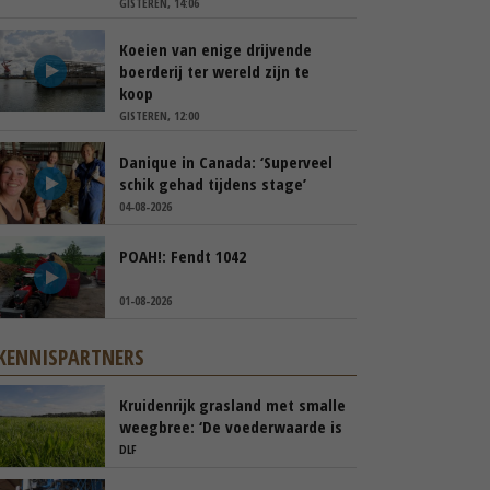
GISTEREN, 14:06
Koeien van enige drijvende
boerderij ter wereld zijn te
koop
GISTEREN, 12:00
Danique in Canada: ‘Superveel
schik gehad tijdens stage’
04-08-2026
POAH!: Fendt 1042
01-08-2026
KENNISPARTNERS
Kruidenrijk grasland met smalle
weegbree: ‘De voederwaarde is
vergelijkbaar met Engels
DLF
raaigras’