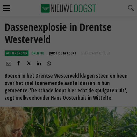
Dassenexplosie in Drentse
Westerveld
ACHTERGROND
DRENTHE
JOOST DE LA COURT
07 SEP 2016 OM 10:13
UUR
Boeren in het Drentse Westerveld klagen steen en been
over het snel toenemende aantal dassen in hun
gemeente. 'De schade loopt hier echt de spuigaten uit',
zegt melkveehouder Hans Oosterhuis in Wittelte.