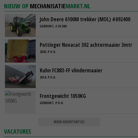
NIEUW OP
MECHANISATIE
MARKT.NL
John Deere 6100M trekker (MOL) #692400
GEBRUIKT, € 93.500
Pottinger Novacat 302 achtermaaier 3mtr
2020, P.O.A.
Kuhn FC883-FF vlindermaaier
2014, P.O.A.
Frontgewicht 1050KG
GEBRUIKT, P.O.A.
MEER ADVERTENTIES
VACATURES