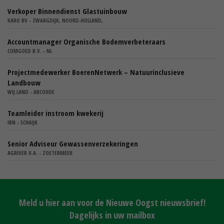
Verkoper Binnendienst Glastuinbouw
KARO BV - ZWAAGDIJK, NOORD-HOLLAND,
Accountmanager Organische Bodemverbeteraars
COMGOED B.V. - NL
Projectmedewerker BoerenNetwerk – Natuurinclusieve
Landbouw
WIJ.LAND - ABCOUDE
Teamleider instroom kwekerij
IBN - SCHAIJK
Senior Adviseur Gewassenverzekeringen
AGRIVER U.A. - ZOETERMEER
Meld u hier aan voor de Nieuwe Oogst nieuwsbrief!
Dagelijks in uw mailbox