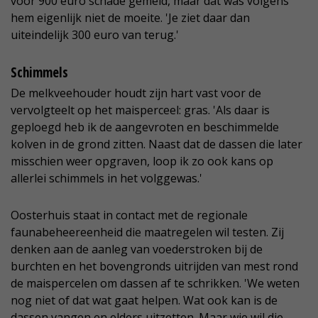
voor 900 euro schade gemeld, maar dat was volgens
hem eigenlijk niet de moeite. 'Je ziet daar dan
uiteindelijk 300 euro van terug.'
Schimmels
De melkveehouder houdt zijn hart vast voor de
vervolgteelt op het maisperceel: gras. 'Als daar is
geploegd heb ik de aangevroten en beschimmelde
kolven in de grond zitten. Naast dat de dassen die later
misschien weer opgraven, loop ik zo ook kans op
allerlei schimmels in het volggewas.'
Oosterhuis staat in contact met de regionale
faunabeheereenheid die maatregelen wil testen. Zij
denken aan de aanleg van voederstroken bij de
burchten en het bovengronds uitrijden van mest rond
de maispercelen om dassen af te schrikken. 'We weten
nog niet of dat wat gaat helpen. Wat ook kan is de
dassen vangen en elders uitzetten. Maar wie wil die