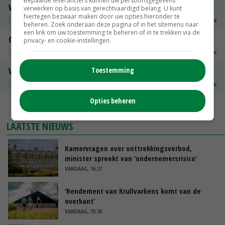
Bepaalde leveranciers kunnen uw persoonsgegevens
Vleeskuikens 2001-2600 gr
verwerken op basis van gerechtvaardigd belang. U kunt
hiertegen bezwaar maken door uw opties hieronder te
Barneveld
€ 1,09
~
€ 1,11
beheren. Zoek onderaan deze pagina of in het sitemenu naar
een link om uw toestemming te beheren of in te trekken via de
Gerst
privacy- en cookie-instellingen.
Groningen
€ 197,00
€ 2,00
Toestemming
Volle melkpoeder
Zuivel NL
€ 345,00
€ 20,00
Opties beheren
MEER MARKTPRIJZEN
LAATSTE NIEUWS
Kamervragen over onttrekkingsverbod,
minister spreekt van ‘ondernemersrisico’
VANDAAG, 16:27
‘Rendement van Krullvarkens komt van de
overkant’
VANDAAG, 15:30