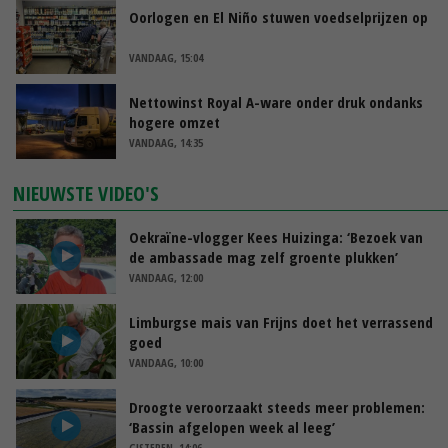
Oorlogen en El Niño stuwen voedselprijzen op
VANDAAG, 15:04
Nettowinst Royal A-ware onder druk ondanks
hogere omzet
VANDAAG, 14:35
NIEUWSTE VIDEO'S
Oekraïne-vlogger Kees Huizinga: ‘Bezoek van
de ambassade mag zelf groente plukken’
VANDAAG, 12:00
Limburgse mais van Frijns doet het verrassend
goed
VANDAAG, 10:00
Droogte veroorzaakt steeds meer problemen:
‘Bassin afgelopen week al leeg’
GISTEREN, 14:06