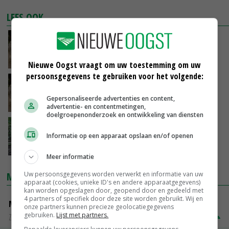
LEES OOK
Regeling dassenschade aangepast
31-12-2015
Nieuwe Oogst vraagt om uw toestemming om uw
persoonsgegevens te gebruiken voor het volgende:
Dassenovereenkomsten wijzigen in 2016
Gepersonaliseerde advertenties en content,
22-12-2015
advertentie- en contentmetingen,
doelgroepenonderzoek en ontwikkeling van diensten
LLTB: controleer percelen op wildschade
Informatie op een apparaat opslaan en/of openen
02-09-2015
Meer informatie
Uw persoonsgegevens worden verwerkt en informatie van uw
MARKTPRIJZEN
apparaat (cookies, unieke ID's en andere apparaatgegevens)
kan worden opgeslagen door, geopend door en gedeeld met
4 partners of specifiek door deze site worden gebruikt. Wij en
Magere melkpoeder
onze partners kunnen precieze geolocatiegegevens
gebruiken.
Lijst met partners.
Zuivel NL
€ 269,00
€ 7,00