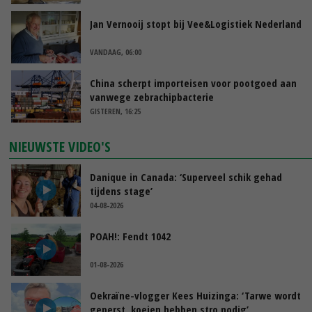
Jan Vernooij stopt bij Vee&Logistiek Nederland
VANDAAG, 06:00
China scherpt importeisen voor pootgoed aan
vanwege zebrachipbacterie
GISTEREN, 16:25
NIEUWSTE VIDEO'S
Danique in Canada: ‘Superveel schik gehad
tijdens stage’
04-08-2026
POAH!: Fendt 1042
01-08-2026
Oekraïne-vlogger Kees Huizinga: ‘Tarwe wordt
geperst, koeien hebben stro nodig’