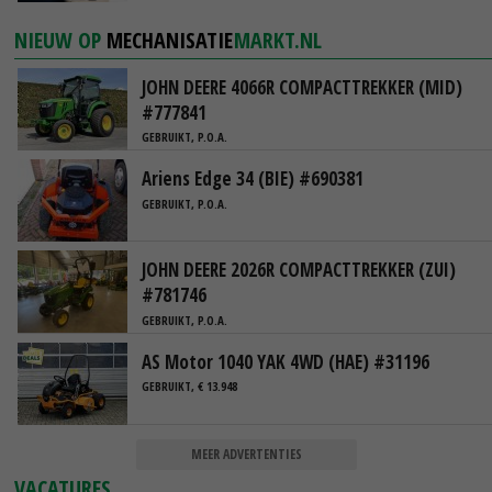
NIEUW OP
MECHANISATIE
MARKT.NL
JOHN DEERE 4066R COMPACTTREKKER (MID)
#777841
GEBRUIKT, P.O.A.
Ariens Edge 34 (BIE) #690381
GEBRUIKT, P.O.A.
JOHN DEERE 2026R COMPACTTREKKER (ZUI)
#781746
GEBRUIKT, P.O.A.
AS Motor 1040 YAK 4WD (HAE) #31196
GEBRUIKT, € 13.948
MEER ADVERTENTIES
VACATURES