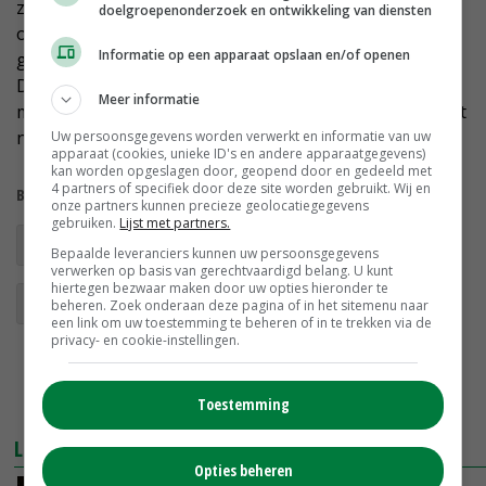
zonsopgang en zonsondergang', zegt Verhorst. 'De
doelgroepenonderzoek en ontwikkeling van diensten
ontheffing wordt zo opgesteld dat er rond die tijd niet
Informatie op een apparaat opslaan en/of openen
gejaagd kan worden. Terwijl dan veel dieren actief zijn.
Dat is een beperking die opgelegd wordt om de
Meer informatie
maatschappelijke organisaties te laten zien dat de jacht
niet volledig vrij is gegeven.'
Uw persoonsgegevens worden verwerkt en informatie van uw
apparaat (cookies, unieke ID's en andere apparaatgegevens)
kan worden opgeslagen door, geopend door en gedeeld met
4 partners of specifiek door deze site worden gebruikt. Wij en
Bekijk meer over:
onze partners kunnen precieze geolocatiegegevens
gebruiken.
Lijst met partners.
wildbeheer
faunabeheer
jacht
Bepaalde leveranciers kunnen uw persoonsgegevens
verwerken op basis van gerechtvaardigd belang. U kunt
hiertegen bezwaar maken door uw opties hieronder te
wildschade
faunaschade
beheren. Zoek onderaan deze pagina of in het sitemenu naar
een link om uw toestemming te beheren of in te trekken via de
privacy- en cookie-instellingen.
Toestemming
LEES OOK
Opties beheren