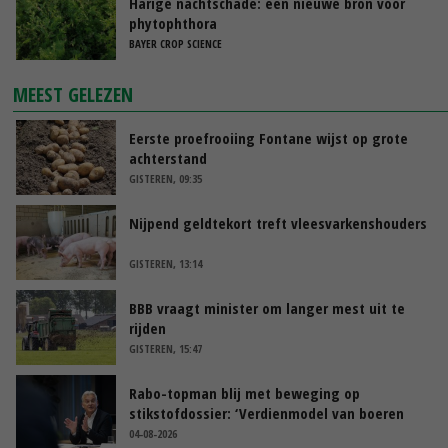
Harige nachtschade: een nieuwe bron voor
phytophthora
BAYER CROP SCIENCE
MEEST GELEZEN
Eerste proefrooiing Fontane wijst op grote
achterstand
GISTEREN, 09:35
Nijpend geldtekort treft vleesvarkenshouders
GISTEREN, 13:14
BBB vraagt minister om langer mest uit te
rijden
GISTEREN, 15:47
Rabo-topman blij met beweging op
stikstofdossier: ‘Verdienmodel van boeren
blijft cruciaal’
04-08-2026