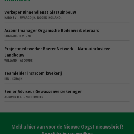
Verkoper Binnendienst Glastuinbouw
KARO BV - ZWAAGDIJK, NOORD-HOLLAND,
Accountmanager Organische Bodemverbeteraars
COMGOED B.V. - NL
Projectmedewerker BoerenNetwerk – Natuurinclusieve
Landbouw
WIJ.LAND - ABCOUDE
Teamleider instroom kwekerij
IBN - SCHAIJK
Senior Adviseur Gewassenverzekeringen
AGRIVER U.A. - ZOETERMEER
Meld u hier aan voor de Nieuwe Oogst nieuwsbrief!
Dagelijks in uw mailbox