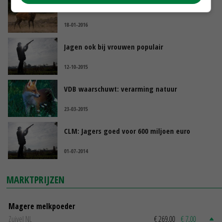
Aantal grazers Oostvaardersplassen stabiel
18-01-2016
Jagen ook bij vrouwen populair
12-10-2015
VDB waarschuwt: verarming natuur
23-03-2015
CLM: Jagers goed voor 600 miljoen euro
01-07-2014
MARKTPRIJZEN
Magere melkpoeder
Zuivel NL
€ 269,00
€ 7,00