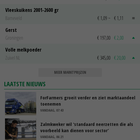
Vleeskuikens 2001-2600 gr
Barneveld
€ 1,09
~
€ 1,11
Gerst
Groningen
€ 197,00
€ 2,00
Volle melkpoeder
Zuivel NL
€ 345,00
€ 20,00
MEER MARKTPRIJZEN
LAATSTE NIEUWS
ForFarmers groeit verder en ziet marktaandeel
toenemen
VANDAAG, 07:43
Zalmkweker wil ‘standaard neerzetten die als
voorbeeld kan dienen voor sector’
VANDAAG, 06:21