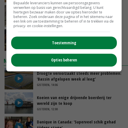
Bepaalde leveranciers kunnen uw persoonsgegevens
verwerken op basis van gerechtvaardigd belang. U kunt
Emmeloord noteert eerste zaaiuien op
hiertegen bezwaar maken door uw opties hieronder te
maximaal 20 euro
beheren. Zoek onderaan deze pagina of in het sitemenu naar
een link om uw toestemming te beheren of in te trekken via de
GISTEREN, 14:59
privacy- en cookie-instellingen.
Spontane boerenacties in Twente en
Apeldoorn zetten de trend
Toestemming
GISTEREN, 14:48
NIEUWSTE VIDEO'S
Opties beheren
Droogte veroorzaakt steeds meer problemen:
‘Bassin afgelopen week al leeg’
GISTEREN, 14:06
Koeien van enige drijvende boerderij ter
wereld zijn te koop
GISTEREN, 12:00
Danique in Canada: ‘Superveel schik gehad
tijdens stage’