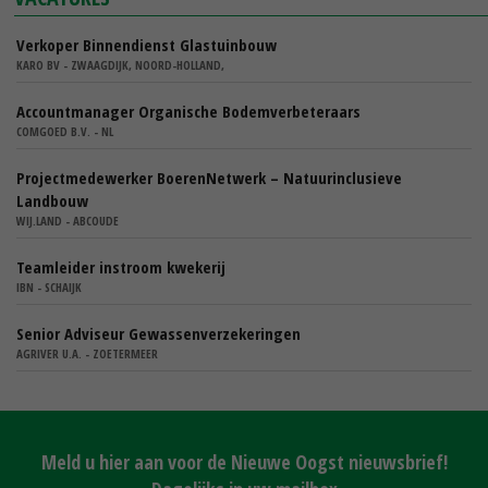
Verkoper Binnendienst Glastuinbouw
KARO BV - ZWAAGDIJK, NOORD-HOLLAND,
Accountmanager Organische Bodemverbeteraars
COMGOED B.V. - NL
Projectmedewerker BoerenNetwerk – Natuurinclusieve
Landbouw
WIJ.LAND - ABCOUDE
Teamleider instroom kwekerij
IBN - SCHAIJK
Senior Adviseur Gewassenverzekeringen
AGRIVER U.A. - ZOETERMEER
Meld u hier aan voor de Nieuwe Oogst nieuwsbrief!