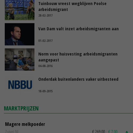
Tuinbouw vreest wegblijven Poolse
arbeidsmigrant
28-02-2017
Van Dam valt inzet arbeidsmigranten aan
01-02-2017
Norm voor huisvesting arbeidsmigranten
aangepast
04-08-2016
Onderdak buitenlanders vaker uitbesteed
18-09-2015
MARKTPRIJZEN
Magere melkpoeder
Zuivel NL
€ 269,00
€ 7,00