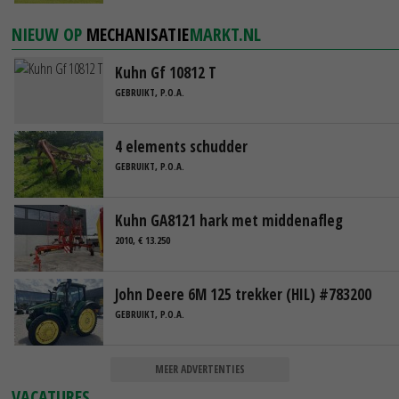
NIEUW OP
MECHANISATIE
MARKT.NL
Kuhn Gf 10812 T
GEBRUIKT, P.O.A.
4 elements schudder
GEBRUIKT, P.O.A.
Kuhn GA8121 hark met middenafleg
2010, € 13.250
John Deere 6M 125 trekker (HIL) #783200
GEBRUIKT, P.O.A.
MEER ADVERTENTIES
VACATURES