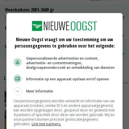
Vleeskuikens 2001-2600 gr
Barneveld
€ 1,09
~
€ 1,11
Gerst
Groningen
€ 197,00
€ 2,00
Nieuwe Oogst vraagt om uw toestemming om uw
persoonsgegevens te gebruiken voor het volgende:
Volle melkpoeder
Zuivel NL
€ 345,00
€ 20,00
Gepersonaliseerde advertenties en content,
advertentie- en contentmetingen,
MEER MARKTPRIJZEN
doelgroepenonderzoek en ontwikkeling van diensten
LAATSTE NIEUWS
Informatie op een apparaat opslaan en/of openen
Gemiddelde Europese melkprijs daalt licht in
Meer informatie
juni
Uw persoonsgegevens worden verwerkt en informatie van uw
GISTEREN, 17:04
apparaat (cookies, unieke ID's en andere apparaatgegevens)
kan worden opgeslagen door, geopend door en gedeeld met
Frans onderzoekcentrum bestrijkt hele
4 partners of specifiek door deze site worden gebruikt. Wij en
onze partners kunnen precieze geolocatiegegevens
varkensvleesketen
gebruiken.
Lijst met partners.
GISTEREN, 15:29