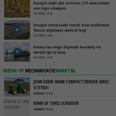
Droogte raakt alle sectoren, LTO waarschuwt
voor lege schappen
GISTEREN, 11:05
Droogte veroorzaakt steeds meer problemen:
‘Bassin afgelopen week al leeg’
GISTEREN, 14:06
Koeien van enige drijvende boerderij ter
wereld zijn te koop
GISTEREN, 12:00
NIEUW OP
MECHANISATIE
MARKT.NL
JOHN DEERE 4066R COMPACTTREKKER (MID)
#777841
GEBRUIKT, P.O.A.
KUHN GF 13002 SCHUDDER
GEBRUIKT, P.O.A.