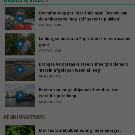
Oekraïne-vlogger Kees Huizinga: ‘Bezoek van
de ambassade mag zelf groente plukken’
VANDAAG, 12:00
Limburgse mais van Frijns doet het verrassend
goed
VANDAAG, 10:00
Droogte veroorzaakt steeds meer problemen:
‘Bassin afgelopen week al leeg’
GISTEREN, 14:06
Koeien van enige drijvende boerderij ter
wereld zijn te koop
GISTEREN, 12:00
KENNISPARTNERS
Met fosfaatbladbemesting meer energie,