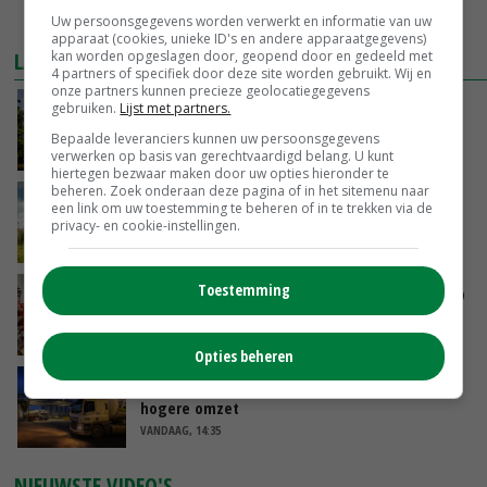
MEER MARKTPRIJZEN
Uw persoonsgegevens worden verwerkt en informatie van uw
apparaat (cookies, unieke ID's en andere apparaatgegevens)
LAATSTE NIEUWS
kan worden opgeslagen door, geopend door en gedeeld met
4 partners of specifiek door deze site worden gebruikt. Wij en
onze partners kunnen precieze geolocatiegegevens
Kamervragen over onttrekkingsverbod,
gebruiken.
Lijst met partners.
minister spreekt van ‘ondernemersrisico’
Bepaalde leveranciers kunnen uw persoonsgegevens
VANDAAG, 16:27
verwerken op basis van gerechtvaardigd belang. U kunt
hiertegen bezwaar maken door uw opties hieronder te
beheren. Zoek onderaan deze pagina of in het sitemenu naar
‘Rendement van Krullvarkens komt van de
een link om uw toestemming te beheren of in te trekken via de
overkant’
privacy- en cookie-instellingen.
VANDAAG, 15:30
Toestemming
Oorlogen en El Niño stuwen voedselprijzen op
VANDAAG, 15:04
Opties beheren
Nettowinst Royal A-ware onder druk ondanks
hogere omzet
VANDAAG, 14:35
NIEUWSTE VIDEO'S