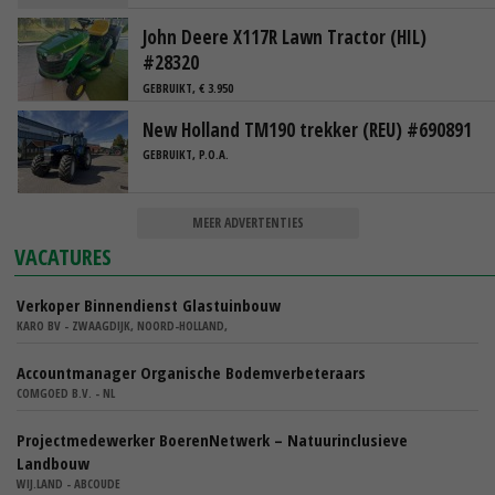
John Deere X117R Lawn Tractor (HIL)
#28320
GEBRUIKT, € 3.950
New Holland TM190 trekker (REU) #690891
GEBRUIKT, P.O.A.
MEER ADVERTENTIES
VACATURES
Verkoper Binnendienst Glastuinbouw
KARO BV - ZWAAGDIJK, NOORD-HOLLAND,
Accountmanager Organische Bodemverbeteraars
COMGOED B.V. - NL
Projectmedewerker BoerenNetwerk – Natuurinclusieve
Landbouw
WIJ.LAND - ABCOUDE