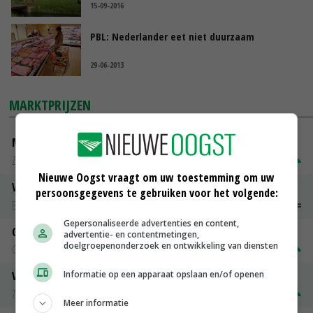
15-09-2016
PBL: Nederlander eet niet duurzaam
29-06-2013
MARKTPRIJZEN
Magere melkpoeder
Zuivel NL
€ 269,00
€ 7,00
Nieuwe Oogst vraagt om uw toestemming om uw
Vleeskuikens 2001-2600 gr
persoonsgegevens te gebruiken voor het volgende:
Barneveld
€ 1,09
~
€ 1,11
Gepersonaliseerde advertenties en content,
Gerst
advertentie- en contentmetingen,
doelgroepenonderzoek en ontwikkeling van diensten
Groningen
€ 197,00
€ 2,00
Informatie op een apparaat opslaan en/of openen
Volle melkpoeder
Zuivel NL
€ 345,00
€ 20,00
Meer informatie