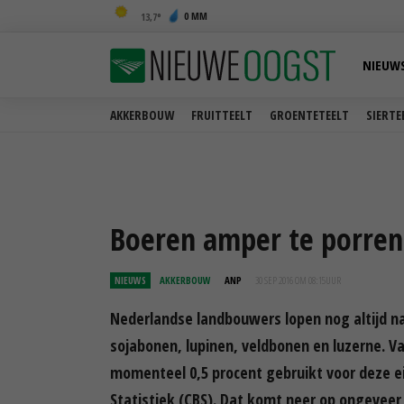
0 MM
13,7
NIEUW
AKKERBOUW
FRUITTEELT
GROENTETEELT
SIERTE
Boeren amper te porren
NIEUWS
AKKERBOUW
ANP
30 SEP 2016 OM 08:15
UUR
Nederlandse landbouwers lopen nog altijd n
sojabonen, lupinen, veldbonen en luzerne. 
momenteel 0,5 procent gebruikt voor deze e
Statistiek (CBS). Dat komt neer op ongeveer