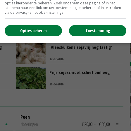
opties hieronder te beheren. Zoek onderaan deze pagina of in het
sitemenu naar een link om uw toestemming te beheren of in te trekken
via de privacy- en cookie-instellingen.
Duitse areaal peulvruchten groter
door GLB
Opties beheren
Toestemming
24-08-2016
ig
'Vleeskuikens sojavrij nog lastig'
12-07-2016
Prijs sojaschroot schiet omhoog
26-04-2016
Peen
Noteringen
€ 26,00
~
€ 33,00