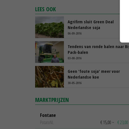
LEES OOK
Agrifirm sluit Green Deal
Nederlandse soja
06-09-2016
Tendens van ronde balen naar B
Pack-balen
03-08-2016
Geen 'foute soja' meer voor
Nederlandse koe
30-05-2016
MARKTPRIJZEN
Fontane
PotatoNL
€ 15,00
~
€ 23,00