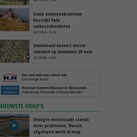
Frans onderzoekcentrum
bestrijkt hele
varkensvleesketen
GISTEREN, 15:29
Emmeloord noteert eerste
zaaiuien op maximaal 20 euro
GISTEREN, 14:59
Van oud dak naar nieuw dak
Dat energie levert.
Huisman Gemert-Bouwen in Vertrouwen
Hallenbouw, Renovatie & Bouwmaterialen
NIEUWSTE VIDEO'S
Droogte veroorzaakt steeds
meer problemen: ‘Bassin
afgelopen week al leeg’