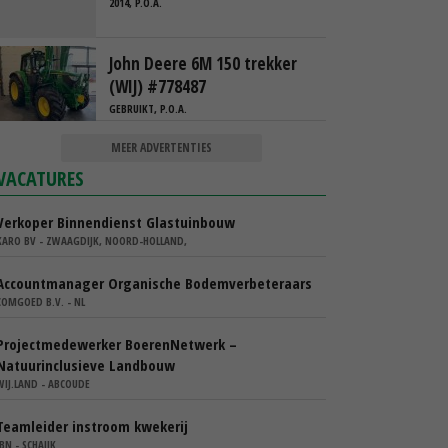
2014, P.O.A.
John Deere 6M 150 trekker
(WIJ) #778487
GEBRUIKT, P.O.A.
MEER ADVERTENTIES
VACATURES
Verkoper Binnendienst Glastuinbouw
KARO BV - ZWAAGDIJK, NOORD-HOLLAND,
Accountmanager Organische Bodemverbeteraars
COMGOED B.V. - NL
Projectmedewerker BoerenNetwerk –
Natuurinclusieve Landbouw
WIJ.LAND - ABCOUDE
Teamleider instroom kwekerij
IBN - SCHAIJK