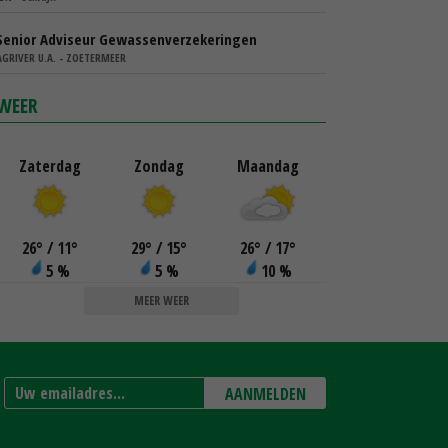
Senior Adviseur Gewassenverzekeringen
AGRIVER U.A. - ZOETERMEER
WEER
Zaterdag
Zondag
Maandag
26
°
/ 11
°
29
°
/ 15
°
26
°
/ 17
°
5 %
5 %
10 %
MEER WEER
AANMELDEN