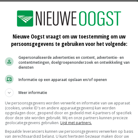
belangrijkste. Die teelt beslaat in Nederland momenteel
tare meer dan een jaar eerder. De sojateelt verliest
jaar daalde dit jaar het areaal sojabonen, van 190 naar
Nieuwe Oogst vraagt om uw toestemming om uw
persoonsgegevens te gebruiken voor het volgende:
teeld. Beide gewassen dienen ook als grondstof voor
 grondstof voor vleesvervangers. Het areaal veldbonen
Gepersonaliseerde advertenties en content, advertentie- en
contentmetingen, doelgroepenonderzoek en ontwikkeling van
diensten
Informatie op een apparaat opslaan en/of openen
Meer informatie
Uw persoonsgegevens worden verwerkt en informatie van uw apparaat
(cookies, unieke ID's en andere apparaatgegevens) kan worden
opgeslagen door, geopend door en gedeeld met 4 partners of specifiek
door deze site worden gebruikt. Wij en onze partners kunnen precieze
geolocatiegegevens gebruiken.
Lijst met partners.
Bepaalde leveranciers kunnen uw persoonsgegevens verwerken op basis
van gerechtvaardigd belang. U kunt hiertegen bezwaar maken door uw