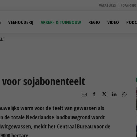
VACATURES
POAH-SHO
S
VEEHOUDERIJ
AKKER- & TUINBOUW
REGIO
VIDEO
PODC
ELT
 voor sojabonenteelt
auwelijks warm voor de teelt van gewassen als
Van de totale Nederlandse landbouwgrond wordt
iwitgewassen, meldt het Centraal Bureau voor de
 9000 hectare.