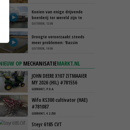
Koeien van enige drijvende
boerderij ter wereld zijn te
koop
GISTEREN, 12:00
Droogte veroorzaakt steeds
meer problemen: ‘Bassin
afgelopen week al leeg’
GISTEREN, 14:06
NIEUW OP
MECHANISATIE
MARKT.NL
JOHN DEERE X107 ZITMAAIER
MY 2026 (HIL) #781556
GEBRUIKT, P.O.A.
Wifo KS300 cultivator (HAE)
#781087
GEBRUIKT, € 2.250
Steyr 6185 CVT