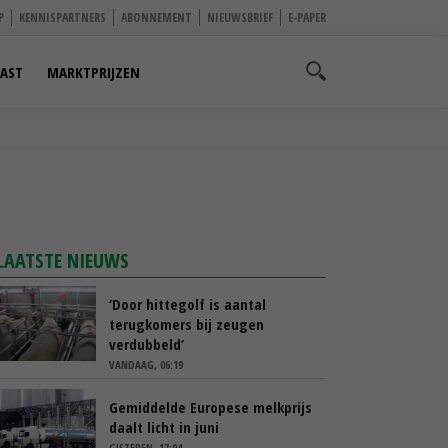
P
KENNISPARTNERS
ABONNEMENT
NIEUWSBRIEF
E-PAPER
AST
MARKTPRIJZEN
LAATSTE NIEUWS
‘Door hittegolf is aantal
terugkomers bij zeugen
verdubbeld’
VANDAAG, 06:19
Gemiddelde Europese melkprijs
daalt licht in juni
GISTEREN, 17:04