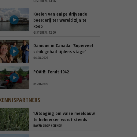
GISTEREN, 14:06
Koeien van enige drijvende
boerderij ter wereld zijn te
koop
GISTEREN, 12:00
Danique in Canada: ‘Superveel
schik gehad tijdens stage’
04-08-2026
POAH!: Fendt 1042
01-08-2026
KENNISPARTNERS
‘Uitdaging om valse meeldauw
te beheersen wordt steeds
groter’
BAYER CROP SCIENCE