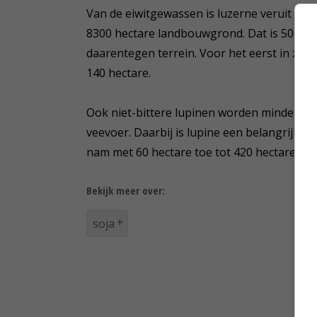
Van de eiwitgewassen is luzerne veruit het 
8300 hectare landbouwgrond. Dat is 500 hec
daarentegen terrein. Voor het eerst in zes 
140 hectare.
Ook niet-bittere lupinen worden minder ge
veevoer. Daarbij is lupine een belangrijke
nam met 60 hectare toe tot 420 hectare.
Bekijk meer over:
soja