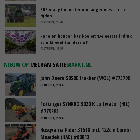
BBB vraagt minister om langer mest uit te
rijden
GISTEREN, 15:47
Panelen houden kas koeler: ‘De eerste indruk
schrikt veel tuinders af’
GISTEREN, 15:27
NIEUW OP
MECHANISATIE
MARKT.NL
John Deere 5058E trekker (WOL) #775798
GEBRUIKT, P.O.A.
Pöttinger SYNKRO 5020 K cultivator (HIL)
#779283
GEBRUIKT, P.O.A.
Husqvarna Rider 316TX incl. 122cm Combi
Maaidek (HAE) #60812