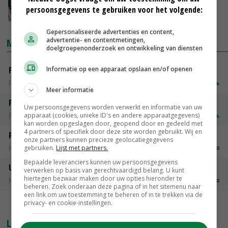
persoonsgegevens te gebruiken voor het volgende:
23-09-2016
Gepersonaliseerde advertenties en content,
advertentie- en contentmetingen,
MARKTPRIJZEN
doelgroepenonderzoek en ontwikkeling van diensten
Informatie op een apparaat opslaan en/of openen
Fontane
PotatoNL
€ 15,00
~
€ 23,00
Meer informatie
Fritesgeschikt NL Du Be
Uw persoonsgegevens worden verwerkt en informatie van uw
PotatoNL
€ 15,00
~
€ 23,00
apparaat (cookies, unieke ID's en andere apparaatgegevens)
kan worden opgeslagen door, geopend door en gedeeld met
4 partners of specifiek door deze site worden gebruikt. Wij en
Peen
onze partners kunnen precieze geolocatiegegevens
Noteringen
€ 26,00
~
€ 33,00
gebruiken.
Lijst met partners.
Bepaalde leveranciers kunnen uw persoonsgegevens
Uien Middenmeer Geel 30-60% grof
verwerken op basis van gerechtvaardigd belang. U kunt
hiertegen bezwaar maken door uw opties hieronder te
Noteringen
€ 0,00
~
€ 0,00
beheren. Zoek onderaan deze pagina of in het sitemenu naar
een link om uw toestemming te beheren of in te trekken via de
privacy- en cookie-instellingen.
MEER MARKTPRIJZEN
LAATSTE NIEUWS