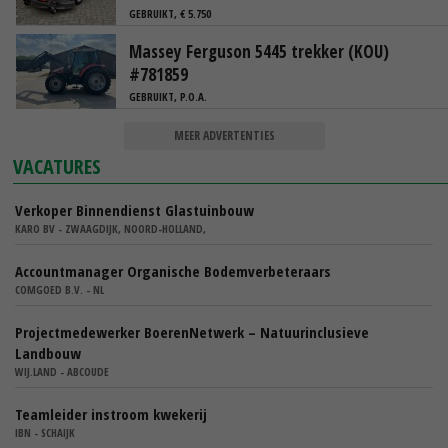
GEBRUIKT, € 5.750
Massey Ferguson 5445 trekker (KOU)
#781859
GEBRUIKT, P.O.A.
MEER ADVERTENTIES
VACATURES
Verkoper Binnendienst Glastuinbouw
KARO BV - ZWAAGDIJK, NOORD-HOLLAND,
Accountmanager Organische Bodemverbeteraars
COMGOED B.V. - NL
Projectmedewerker BoerenNetwerk – Natuurinclusieve
Landbouw
WIJ.LAND - ABCOUDE
Teamleider instroom kwekerij
IBN - SCHAIJK