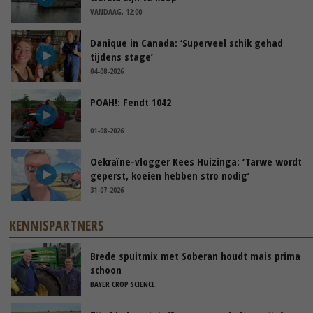
VANDAAG, 12:00
Danique in Canada: ‘Superveel schik gehad
tijdens stage’
04-08-2026
POAH!: Fendt 1042
01-08-2026
Oekraïne-vlogger Kees Huizinga: ‘Tarwe wordt
geperst, koeien hebben stro nodig’
31-07-2026
KENNISPARTNERS
Brede spuitmix met Soberan houdt mais prima
schoon
BAYER CROP SCIENCE