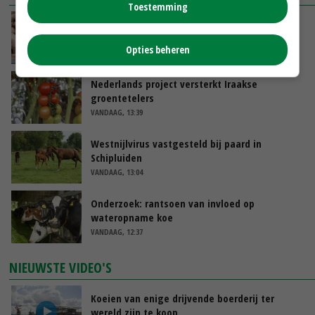
Toestemming
Tönnies pleit voor vaste varkensprijs voor
periode van zes maanden
Opties beheren
VANDAAG, 13:49
Nederlands project versterkt Iraakse
groentetelers
VANDAAG, 13:39
Westnijlvirus vastgesteld bij paard in
Schipluiden
VANDAAG, 13:04
Onderzoek: rantsoen van invloed op
wateropname koe
VANDAAG, 12:37
NIEUWSTE VIDEO'S
Koeien van enige drijvende boerderij ter
wereld zijn te koop