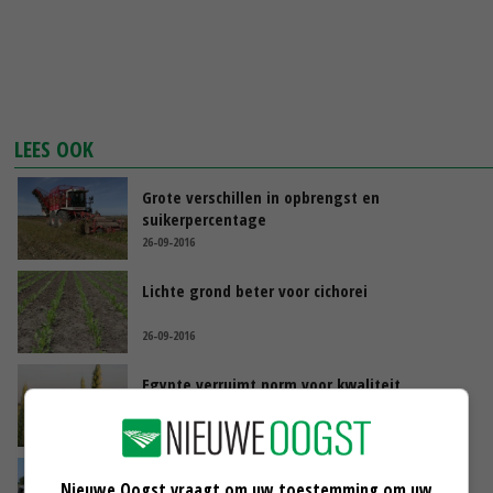
LEES OOK
Grote verschillen in opbrengst en
suikerpercentage
26-09-2016
Lichte grond beter voor cichorei
26-09-2016
Egypte verruimt norm voor kwaliteit
importtarwe
23-09-2016
Alle dagen thuis is geen optie voor Hiddema
Nieuwe Oogst vraagt om uw toestemming om uw