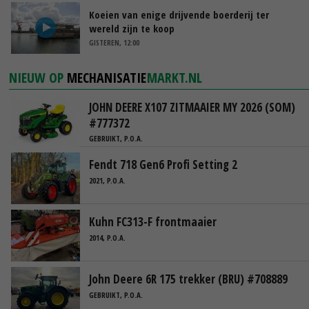
Koeien van enige drijvende boerderij ter
wereld zijn te koop
GISTEREN, 12:00
NIEUW OP
MECHANISATIE
MARKT.NL
JOHN DEERE X107 ZITMAAIER MY 2026 (SOM)
#777372
GEBRUIKT, P.O.A.
Fendt 718 Gen6 Profi Setting 2
2021, P.O.A.
Kuhn FC313-F frontmaaier
2014, P.O.A.
John Deere 6R 175 trekker (BRU) #708889
GEBRUIKT, P.O.A.