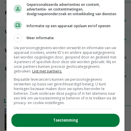
Gepersonaliseerde advertenties en content,
advertentie- en contentmetingen,
Magere melkpoeder
doelgroepenonderzoek en ontwikkeling van diensten
Zuivel weekprijzen
€ 269,00
€ 7,00
Informatie op een apparaat opslaan en/of openen
Volle melkpoeder
Meer informatie
Zuivel weekprijzen
€ 345,00
€ 20,00
Uw persoonsgegevens worden verwerkt en informatie van uw
Weipoeder
apparaat (cookies, unieke ID's en andere apparaatgegevens)
Zuivel weekprijzen
€ 134,00
€ 0,00
kan worden opgeslagen door, geopend door en gedeeld met
4 partners of specifiek door deze site worden gebruikt. Wij en
onze partners kunnen precieze geolocatiegegevens
Boeren Gouda 12 kg
gebruiken.
Lijst met partners.
Boerenkaas
€ 6,05
€ 0,00
Bepaalde leveranciers kunnen uw persoonsgegevens
verwerken op basis van gerechtvaardigd belang. U kunt
hiertegen bezwaar maken door uw opties hieronder te
MEER MARKTPRIJZEN
beheren. Zoek onderaan deze pagina of in het sitemenu naar
een link om uw toestemming te beheren of in te trekken via de
LAATSTE NIEUWS
privacy- en cookie-instellingen.
Kamervragen over onttrekkingsverbod,
minister spreekt van ‘ondernemersrisico’
Toestemming
VANDAAG, 16:27