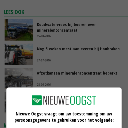
LEES OOK
Koudwatervrees bij boeren over
mineralenconcentraat
15-08-2016
Nog 5 weken mest aanleveren bij Houbraken
27-07-2016
Afzetkansen mineralenconcentraat beperkt
28-06-2016
Afzetkansen mineralenconcentraat beperkt
28-06-2016
Nieuwe Oogst vraagt om uw toestemming om uw
persoonsgegevens te gebruiken voor het volgende:
MARKTPRIJZEN