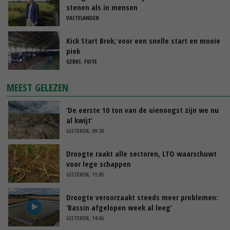
stenen als in mensen
VASTELANDEN
Kick Start Brok; voor een snelle start en mooie
piek
GEBRS. FUITE
MEEST GELEZEN
‘De eerste 10 ton van de uienoogst zijn we nu
al kwijt’
GISTEREN, 09:28
Droogte raakt alle sectoren, LTO waarschuwt
voor lege schappen
GISTEREN, 11:05
Droogte veroorzaakt steeds meer problemen:
‘Bassin afgelopen week al leeg’
GISTEREN, 14:06