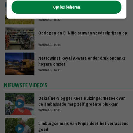
Opties beheren
‘Rendement van Krullvarkens komt van de
overkant’
VANDAAG, 15:30
Oorlogen en El Niño stuwen voedselprijzen op
VANDAAG, 15:04
Nettowinst Royal A-ware onder druk ondanks
hogere omzet
VANDAAG, 14:35
NIEUWSTE VIDEO'S
Oekraïne-vlogger Kees Huizinga: ‘Bezoek van
de ambassade mag zelf groente plukken’
VANDAAG, 12:00
Limburgse mais van Frijns doet het verrassend
goed