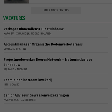
MEER ADVERTENTIES
VACATURES
Verkoper Binnendienst Glastuinbouw
KARO BV - ZWAAGDIJK, NOORD-HOLLAND,
Accountmanager Organische Bodemverbeteraars
COMGOED B.V. - NL
Projectmedewerker BoerenNetwerk – Natuurinclusieve
Landbouw
WIJ.LAND - ABCOUDE
Teamleider instroom kwekerij
IBN - SCHAIJK
Senior Adviseur Gewassenverzekeringen
AGRIVER U.A. - ZOETERMEER