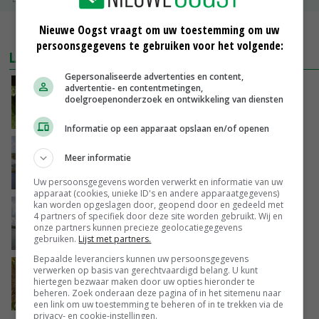
Nieuwe Oogst vraagt om uw toestemming om uw
MEER MARKTPRIJZEN
persoonsgegevens te gebruiken voor het volgende:
LAATSTE NIEUWS
Gepersonaliseerde advertenties en content,
Onderzoek: rantsoen van invloed op
advertentie- en contentmetingen,
doelgroepenonderzoek en ontwikkeling van diensten
wateropname koe
VANDAAG, 12:37
Informatie op een apparaat opslaan en/of openen
ForFarmers profiteert van eerdere logistieke
Meer informatie
investeringen bij droogte
VANDAAG, 12:02
Uw persoonsgegevens worden verwerkt en informatie van uw
apparaat (cookies, unieke ID's en andere apparaatgegevens)
kan worden opgeslagen door, geopend door en gedeeld met
Koeien van enige drijvende boerderij ter
4 partners of specifiek door deze site worden gebruikt. Wij en
wereld zijn te koop
onze partners kunnen precieze geolocatiegegevens
VANDAAG, 12:00
gebruiken.
Lijst met partners.
Bepaalde leveranciers kunnen uw persoonsgegevens
Droogte raakt alle sectoren, LTO waarschuwt
verwerken op basis van gerechtvaardigd belang. U kunt
hiertegen bezwaar maken door uw opties hieronder te
voor lege schappen
beheren. Zoek onderaan deze pagina of in het sitemenu naar
VANDAAG, 11:05
een link om uw toestemming te beheren of in te trekken via de
privacy- en cookie-instellingen.