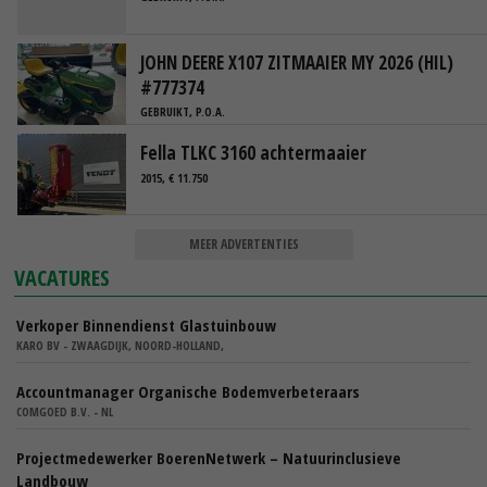
JOHN DEERE X107 ZITMAAIER MY 2026 (HIL)
#777374
GEBRUIKT, P.O.A.
Fella TLKC 3160 achtermaaier
2015, € 11.750
MEER ADVERTENTIES
VACATURES
Verkoper Binnendienst Glastuinbouw
KARO BV - ZWAAGDIJK, NOORD-HOLLAND,
Accountmanager Organische Bodemverbeteraars
COMGOED B.V. - NL
Projectmedewerker BoerenNetwerk – Natuurinclusieve
Landbouw