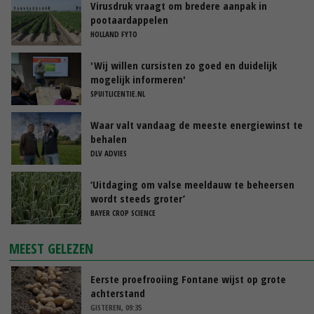
Virusdruk vraagt om bredere aanpak in
pootaardappelen
HOLLAND FYTO
'Wij willen cursisten zo goed en duidelijk
mogelijk informeren'
SPUITLICENTIE.NL
Waar valt vandaag de meeste energiewinst te
behalen
DLV ADVIES
‘Uitdaging om valse meeldauw te beheersen
wordt steeds groter’
BAYER CROP SCIENCE
MEEST GELEZEN
Eerste proefrooiing Fontane wijst op grote
achterstand
GISTEREN, 09:35