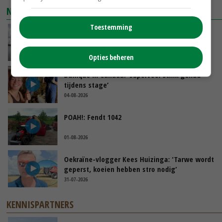
NIEUWSTE VIDEO'S
Toestemming
Koeien van enige drijvende boerderij ter
wereld zijn te koop
VANDAAG, 12:00
Opties beheren
Danique in Canada: ‘Superveel schik gehad
tijdens stage’
04-08-2026
POAH!: Fendt 1042
01-08-2026
Oekraïne-vlogger Kees Huizinga: ‘Tarwe wordt
geperst, koeien hebben stro nodig’
31-07-2026
KENNISPARTNERS