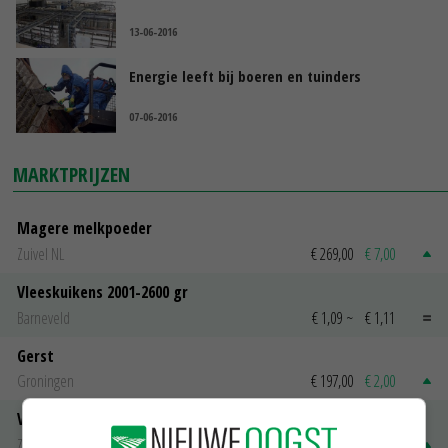
13-06-2016
Energie leeft bij boeren en tuinders
07-06-2016
MARKTPRIJZEN
Magere melkpoeder
Zuivel NL
€ 269,00
€ 7,00
Vleeskuikens 2001-2600 gr
Barneveld
€ 1,09
~
€ 1,11
Gerst
Groningen
€ 197,00
€ 2,00
Volle melkpoeder
Zuivel NL
€ 345,00
€ 20,00