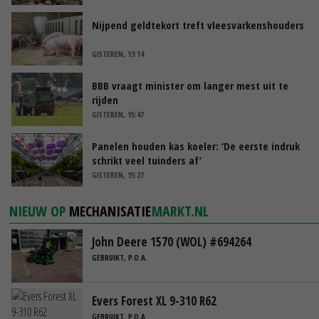
Nijpend geldtekort treft vleesvarkenshouders
GISTEREN, 13:14
BBB vraagt minister om langer mest uit te
rijden
GISTEREN, 15:47
Panelen houden kas koeler: ‘De eerste indruk
schrikt veel tuinders af’
GISTEREN, 15:27
NIEUW OP
MECHANISATIE
MARKT.NL
John Deere 1570 (WOL) #694264
GEBRUIKT, P.O.A.
Evers Forest XL 9-310 R62
GEBRUIKT, P.O.A.