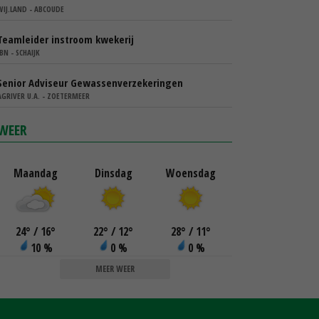
WIJ.LAND - ABCOUDE
Teamleider instroom kwekerij
IBN - SCHAIJK
Senior Adviseur Gewassenverzekeringen
AGRIVER U.A. - ZOETERMEER
WEER
Maandag
Dinsdag
Woensdag
24
°
/ 16
°
22
°
/ 12
°
28
°
/ 11
°
10 %
0 %
0 %
MEER WEER