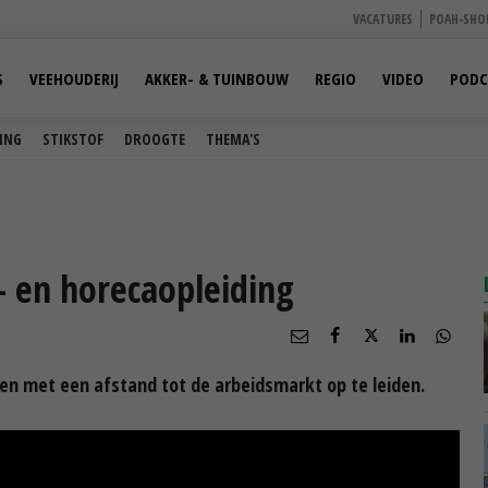
VACATURES
POAH-SHO
S
VEEHOUDERIJ
AKKER- & TUINBOUW
REGIO
VIDEO
PODC
ING
STIKSTOF
DROOGTE
THEMA'S
- en horecaopleiding
en met een afstand tot de arbeidsmarkt op te leiden.