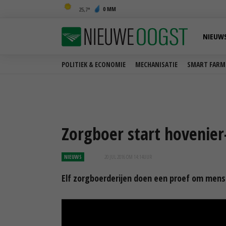
0 MM
25,7
NIEUW
POLITIEK & ECONOMIE
MECHANISATIE
SMART FARM
Zorgboer start hovenier
NIEUWS
20 JUL 2016 OM 14:14
UUR
Elf zorgboerderijen doen een proef om mens