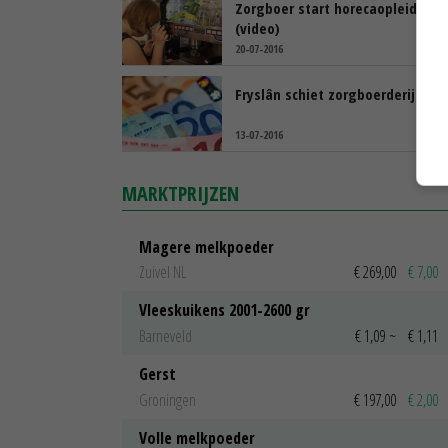
Zorgboer start horecaopleiding
(video)
20-07-2016
Fryslân schiet zorgboerderij te h
13-07-2016
MARKTPRIJZEN
Magere melkpoeder
Zuivel NL
€ 269,00
€ 7,00
Vleeskuikens 2001-2600 gr
Barneveld
€ 1,09
~
€ 1,11
Gerst
Groningen
€ 197,00
€ 2,00
Volle melkpoeder