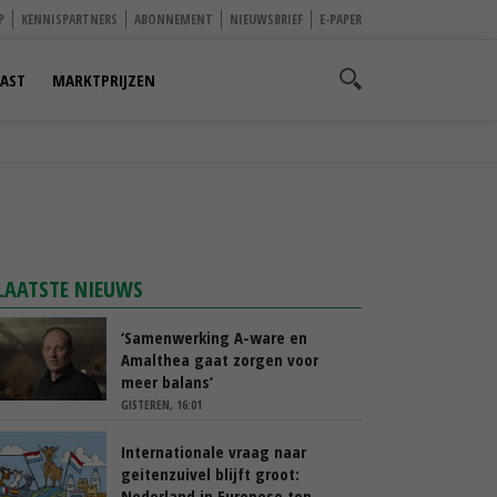
P
KENNISPARTNERS
ABONNEMENT
NIEUWSBRIEF
E-PAPER
AST
MARKTPRIJZEN
LAATSTE NIEUWS
‘Samenwerking A-ware en
Amalthea gaat zorgen voor
meer balans’
GISTEREN, 16:01
Internationale vraag naar
geitenzuivel blijft groot:
Nederland in Europese top