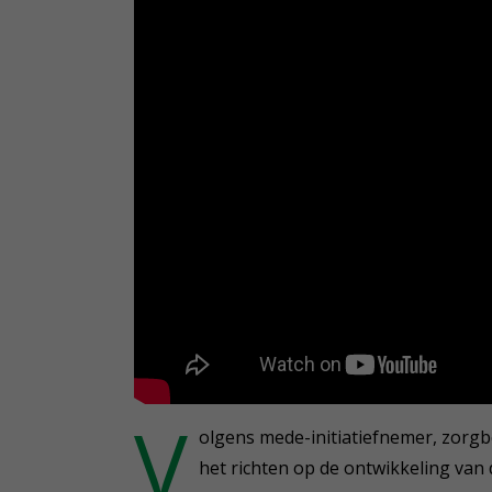
V
olgens mede-initiatiefnemer, zorg
het richten op de ontwikkeling van