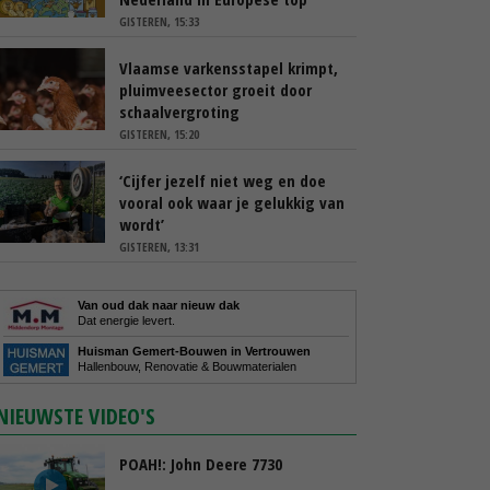
GISTEREN, 15:33
Vlaamse varkensstapel krimpt,
pluimveesector groeit door
schaalvergroting
GISTEREN, 15:20
‘Cijfer jezelf niet weg en doe
vooral ook waar je gelukkig van
wordt’
GISTEREN, 13:31
Van oud dak naar nieuw dak
Dat energie levert.
Huisman Gemert-Bouwen in Vertrouwen
Hallenbouw, Renovatie & Bouwmaterialen
NIEUWSTE VIDEO'S
POAH!: John Deere 7730