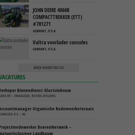
JOHN DEERE 4066R
COMPACTTREKKER (ETT)
#781271
GEBRUIKT, P.O.A.
Valtra voorlader consoles
GEBRUIKT, P.O.A.
MEER ADVERTENTIES
VACATURES
Verkoper Binnendienst Glastuinbouw
KARO BV - ZWAAGDIJK, NOORD-HOLLAND,
Accountmanager Organische Bodemverbeteraars
COMGOED B.V. - NL
Projectmedewerker BoerenNetwerk –
Natuurinclusieve Landbouw