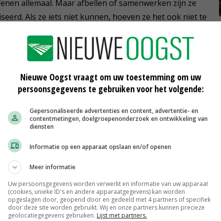
enen allemaal. Maar afbellen of samenwerken zijn ze
iseerd. Als ze iets niet kunnen, hoeven ze het ook niet te
nitiatief durven te nemen. Ze doen steeds meer zelf.'
Nieuwe Oogst vraagt om uw toestemming om uw
ij
zorgboerderijen
persoonsgegevens te gebruiken voor het volgende:
Gepersonaliseerde advertenties en content, advertentie- en
contentmetingen, doelgroepenonderzoek en ontwikkeling van
diensten
Informatie op een apparaat opslaan en/of openen
Meer informatie
TV: 500 miljoen euro steun voor
Uw persoonsgegevens worden verwerkt en informatie van uw apparaat
boeren
(cookies, unieke ID's en andere apparaatgegevens) kan worden
opgeslagen door, geopend door en gedeeld met 4 partners of specifiek
20-07-2016
door deze site worden gebruikt. Wij en onze partners kunnen precieze
geolocatiegegevens gebruiken.
Lijst met partners.