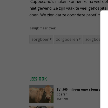
'Cappuccino's maken kunnen ze na veel oef
niet gewend. Ze zijn vaak te veel gehospital
doen. We zien dat ze door deze proef meer i
Bekijk meer over:
zorgboer
zorgboeren
zorgboerder
LEES OOK
TV: 500 miljoen euro steun voor
boeren
20-07-2016