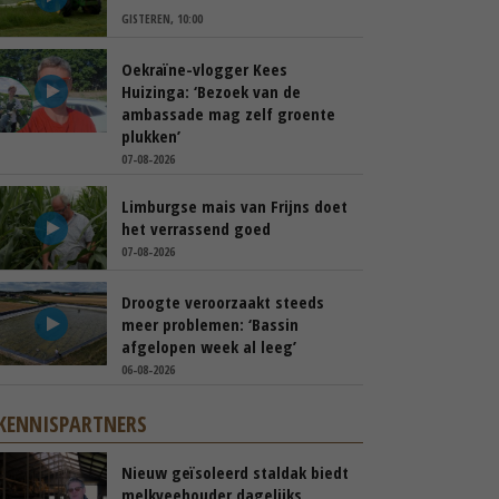
GISTEREN, 10:00
Oekraïne-vlogger Kees
Huizinga: ‘Bezoek van de
ambassade mag zelf groente
plukken’
07-08-2026
Limburgse mais van Frijns doet
het verrassend goed
07-08-2026
Droogte veroorzaakt steeds
meer problemen: ‘Bassin
afgelopen week al leeg’
06-08-2026
KENNISPARTNERS
Nieuw geïsoleerd staldak biedt
melkveehouder dagelijks