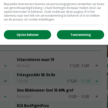
Fryslân schiet zorgboerderij te hulp
Bepaalde leveranciers kunnen uw persoonsgegevens verwerken op basis
van gerechtvaardigd belang. U kunt hiertegen bezwaar maken door uw
opties hieronder te beheren. Zoek onderaan deze pagina of in het
13-07-2016
sitemenu naar een link om uw toestemming te beheren of in te trekken
via de privacy- en cookie-instellingen.
ulp
Begeleiding naar de perfecte match
13-07-2016
Opties beheren
Toestemming
Scharreleieren maat 59
Barneveld
€ 12,00
€ 0,00
Fritesgeschikt NL Du Be
PotatoNL
€ 15,00
~
€ 23,00
Uien Middenmeer Geel 30-60% grof
Noteringen
€ 0,00
~
€ 0,00
DCA BestPigletPrice