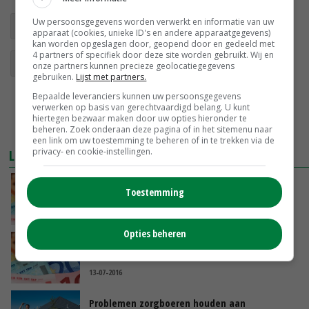
Uw persoonsgegevens worden verwerkt en informatie van uw
zorgboerderij
arbeidsparticipatie
apparaat (cookies, unieke ID's en andere apparaatgegevens)
kan worden opgeslagen door, geopend door en gedeeld met
4 partners of specifiek door deze site worden gebruikt. Wij en
Participatiewet
arbeidsbeperking
onze partners kunnen precieze geolocatiegegevens
gebruiken.
Lijst met partners.
Bepaalde leveranciers kunnen uw persoonsgegevens
verwerken op basis van gerechtvaardigd belang. U kunt
hiertegen bezwaar maken door uw opties hieronder te
beheren. Zoek onderaan deze pagina of in het sitemenu naar
een link om uw toestemming te beheren of in te trekken via de
privacy- en cookie-instellingen.
LEES OOK
Fryslân schiet zorgboerderij te hulp
Toestemming
13-07-2016
Opties beheren
Fryslân schiet zorgboerderij te hulp
13-07-2016
Problemen zorgboeren houden aan