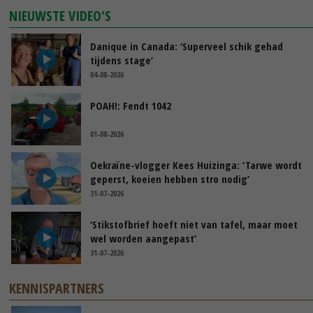
NIEUWSTE VIDEO'S
Danique in Canada: ‘Superveel schik gehad
tijdens stage’
04-08-2026
POAH!: Fendt 1042
01-08-2026
Oekraïne-vlogger Kees Huizinga: ‘Tarwe wordt
geperst, koeien hebben stro nodig’
31-07-2026
‘Stikstofbrief hoeft niet van tafel, maar moet
wel worden aangepast’
31-07-2026
KENNISPARTNERS