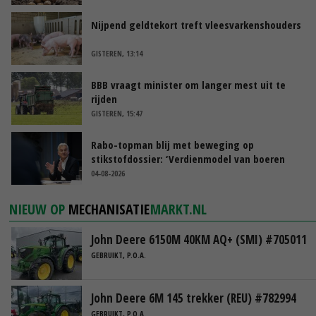
Nijpend geldtekort treft vleesvarkenshouders
GISTEREN, 13:14
BBB vraagt minister om langer mest uit te
rijden
GISTEREN, 15:47
Rabo-topman blij met beweging op
stikstofdossier: ‘Verdienmodel van boeren
blijft cruciaal’
04-08-2026
NIEUW OP
MECHANISATIE
MARKT.NL
John Deere 6150M 40KM AQ+ (SMI) #705011
GEBRUIKT, P.O.A.
John Deere 6M 145 trekker (REU) #782994
GEBRUIKT, P.O.A.