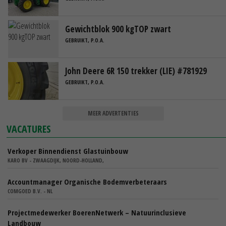
Gewichtblok 900 kgTOP zwart
GEBRUIKT, P.O.A.
John Deere 6R 150 trekker (LIE) #781929
GEBRUIKT, P.O.A.
MEER ADVERTENTIES
VACATURES
Verkoper Binnendienst Glastuinbouw
KARO BV - ZWAAGDIJK, NOORD-HOLLAND,
Accountmanager Organische Bodemverbeteraars
COMGOED B.V. - NL
Projectmedewerker BoerenNetwerk – Natuurinclusieve
Landbouw