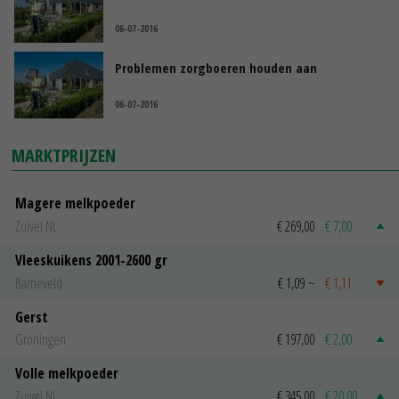
06-07-2016
Problemen zorgboeren houden aan
06-07-2016
MARKTPRIJZEN
Magere melkpoeder
Zuivel NL
€ 269,00
€ 7,00
Vleeskuikens 2001-2600 gr
Barneveld
€ 1,09
~
€ 1,11
Gerst
Groningen
€ 197,00
€ 2,00
Volle melkpoeder
Zuivel NL
€ 345,00
€ 20,00