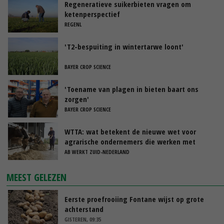
Regeneratieve suikerbieten vragen om
ketenperspectief
REGENL
'T2-bespuiting in wintertarwe loont'
BAYER CROP SCIENCE
'Toename van plagen in bieten baart ons
zorgen'
BAYER CROP SCIENCE
WTTA: wat betekent de nieuwe wet voor
agrarische ondernemers die werken met
uitzendkrachten?
AB WERKT ZUID-NEDERLAND
MEEST GELEZEN
Eerste proefrooiing Fontane wijst op grote
achterstand
GISTEREN, 09:35