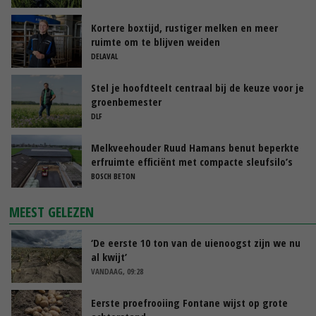
Kortere boxtijd, rustiger melken en meer
ruimte om te blijven weiden
DELAVAL
Stel je hoofdteelt centraal bij de keuze voor je
groenbemester
DLF
Melkveehouder Ruud Hamans benut beperkte
erfruimte efficiënt met compacte sleufsilo’s
BOSCH BETON
MEEST GELEZEN
‘De eerste 10 ton van de uienoogst zijn we nu
al kwijt’
VANDAAG, 09:28
Eerste proefrooiing Fontane wijst op grote