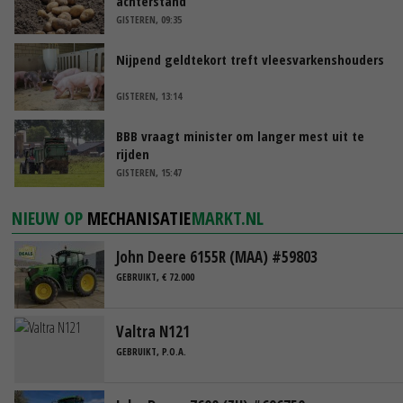
achterstand
GISTEREN, 09:35
Nijpend geldtekort treft vleesvarkenshouders
GISTEREN, 13:14
BBB vraagt minister om langer mest uit te
rijden
GISTEREN, 15:47
NIEUW OP
MECHANISATIE
MARKT.NL
John Deere 6155R (MAA) #59803
GEBRUIKT, € 72.000
Valtra N121
GEBRUIKT, P.O.A.