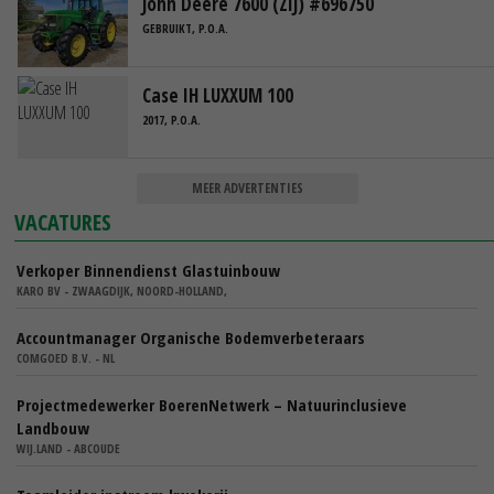
John Deere 7600 (ZIJ) #696750
GEBRUIKT, P.O.A.
Case IH LUXXUM 100
2017, P.O.A.
MEER ADVERTENTIES
VACATURES
Verkoper Binnendienst Glastuinbouw
KARO BV - ZWAAGDIJK, NOORD-HOLLAND,
Accountmanager Organische Bodemverbeteraars
COMGOED B.V. - NL
Projectmedewerker BoerenNetwerk – Natuurinclusieve
Landbouw
WIJ.LAND - ABCOUDE