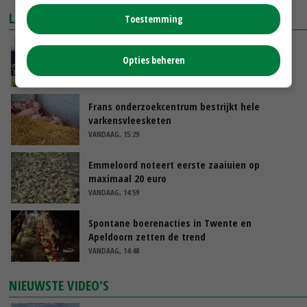
LAATSTE NIEUWS
Toestemming
Gemiddelde Europese melkprijs daalt licht in
Opties beheren
juni
VANDAAG, 17:04
Frans onderzoekcentrum bestrijkt hele
varkensvleesketen
VANDAAG, 15:29
Emmeloord noteert eerste zaaiuien op
maximaal 20 euro
VANDAAG, 14:59
Spontane boerenacties in Twente en
Apeldoorn zetten de trend
VANDAAG, 14:48
NIEUWSTE VIDEO'S