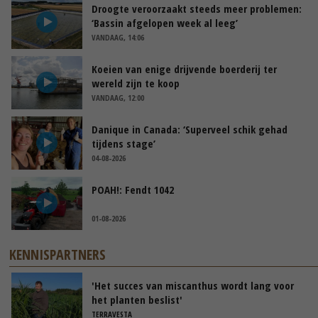
Droogte veroorzaakt steeds meer problemen:
‘Bassin afgelopen week al leeg’
VANDAAG, 14:06
Koeien van enige drijvende boerderij ter
wereld zijn te koop
VANDAAG, 12:00
Danique in Canada: ‘Superveel schik gehad
tijdens stage’
04-08-2026
POAH!: Fendt 1042
01-08-2026
KENNISPARTNERS
'Het succes van miscanthus wordt lang voor
het planten beslist'
TERRAVESTA