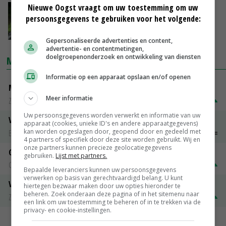
Nieuwe Oogst vraagt om uw toestemming om uw
LLTB roept leden op wateroverlast te melden
persoonsgegevens te gebruiken voor het volgende:
03-06-2016
Gepersonaliseerde advertenties en content,
advertentie- en contentmetingen,
doelgroepenonderzoek en ontwikkeling van diensten
MARKTPRIJZEN
Informatie op een apparaat opslaan en/of openen
Magere melkpoeder
Meer informatie
Zuivel NL
€ 269,00
€ 7,00
Uw persoonsgegevens worden verwerkt en informatie van uw
Vleeskuikens 2001-2600 gr
apparaat (cookies, unieke ID's en andere apparaatgegevens)
kan worden opgeslagen door, geopend door en gedeeld met
Barneveld
€ 1,09
~
€ 1,11
4 partners of specifiek door deze site worden gebruikt. Wij en
onze partners kunnen precieze geolocatiegegevens
Gerst
gebruiken.
Lijst met partners.
Groningen
€ 197,00
€ 2,00
Bepaalde leveranciers kunnen uw persoonsgegevens
verwerken op basis van gerechtvaardigd belang. U kunt
Volle melkpoeder
hiertegen bezwaar maken door uw opties hieronder te
beheren. Zoek onderaan deze pagina of in het sitemenu naar
Zuivel NL
€ 345,00
€ 20,00
een link om uw toestemming te beheren of in te trekken via de
privacy- en cookie-instellingen.
MEER MARKTPRIJZEN