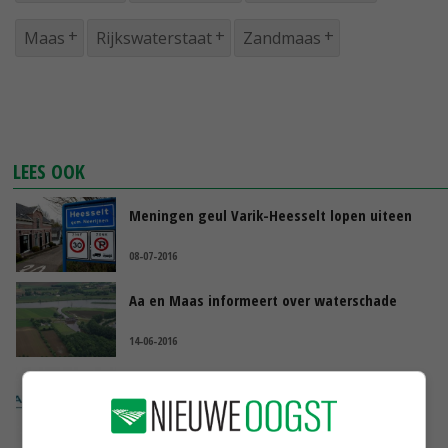
Maas
Rijkswaterstaat
Zandmaas
LEES OOK
Meningen geul Varik-Heesselt lopen uiteen
08-07-2016
Aa en Maas informeert over waterschade
14-06-2016
Onderbouwing aanleg geul niet helder
04-06-2016