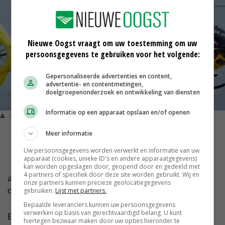
Nieuwe Oogst vraagt om uw toestemming om uw
persoonsgegevens te gebruiken voor het volgende:
Gepersonaliseerde advertenties en content,
advertentie- en contentmetingen,
doelgroepenonderzoek en ontwikkeling van diensten
Informatie op een apparaat opslaan en/of openen
© ANWB
H
Meer informatie
et ongeval in Biddinghuizen gebeurde op een
Uw persoonsgegevens worden verwerkt en informatie van uw
akker aan de Professor Zuurlaan. Er is een
apparaat (cookies, unieke ID's en andere apparaatgegevens)
traumahelikopter ingezet. Ook waren twee
kan worden opgeslagen door, geopend door en gedeeld met
4 partners of specifiek door deze site worden gebruikt. Wij en
ambulances ter plaatse. De arbeidsinspectie
onze partners kunnen precieze geolocatiegegevens
onderzoekt het ongeluk.
gebruiken.
Lijst met partners.
Bepaalde leveranciers kunnen uw persoonsgegevens
verwerken op basis van gerechtvaardigd belang. U kunt
Bij een ongeluk op de Torenvalkweg in Lelystad kwam
hiertegen bezwaar maken door uw opties hieronder te