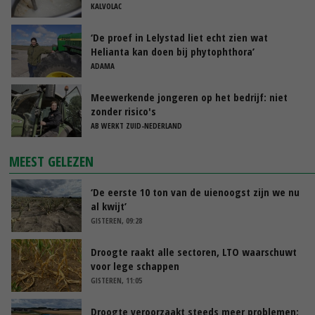
KALVOLAC
‘De proef in Lelystad liet echt zien wat
Helianta kan doen bij phytophthora’
ADAMA
Meewerkende jongeren op het bedrijf: niet
zonder risico's
AB WERKT ZUID-NEDERLAND
MEEST GELEZEN
‘De eerste 10 ton van de uienoogst zijn we nu
al kwijt’
GISTEREN, 09:28
Droogte raakt alle sectoren, LTO waarschuwt
voor lege schappen
GISTEREN, 11:05
Droogte veroorzaakt steeds meer problemen: