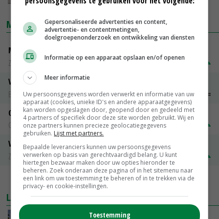
persoonsgegevens te gebruiken voor het volgende:
Gepersonaliseerde advertenties en content,
MARKTPRIJZEN
advertentie- en contentmetingen,
doelgroepenonderzoek en ontwikkeling van diensten
Magere melkpoeder
Informatie op een apparaat opslaan en/of openen
Zuivel NL
€ 269,00
€ 7,00
Meer informatie
Vleeskuikens 2001-2600 gr
Barneveld
€ 1,09
~
€ 1,11
Uw persoonsgegevens worden verwerkt en informatie van uw
apparaat (cookies, unieke ID's en andere apparaatgegevens)
kan worden opgeslagen door, geopend door en gedeeld met
Gerst
4 partners of specifiek door deze site worden gebruikt. Wij en
Groningen
€ 197,00
€ 2,00
onze partners kunnen precieze geolocatiegegevens
gebruiken.
Lijst met partners.
Volle melkpoeder
Bepaalde leveranciers kunnen uw persoonsgegevens
verwerken op basis van gerechtvaardigd belang. U kunt
Zuivel NL
€ 345,00
€ 20,00
hiertegen bezwaar maken door uw opties hieronder te
beheren. Zoek onderaan deze pagina of in het sitemenu naar
een link om uw toestemming te beheren of in te trekken via de
MEER MARKTPRIJZEN
privacy- en cookie-instellingen.
LAATSTE NIEUWS
Toestemming
Kamervragen over onttrekkingsverbod,