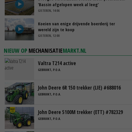
‘Bassin afgelopen week al leeg’
GISTEREN, 14:06
Koeien van enige drijvende boerderij ter
wereld zijn te koop
GISTEREN, 12:00
NIEUW OP
MECHANISATIE
MARKT.NL
Valtra T214 active
GEBRUIKT, P.O.A.
John Deere 6R 150 trekker (LIE) #688016
GEBRUIKT, P.O.A.
John Deere 5100M trekker (ETT) #782329
GEBRUIKT, P.O.A.