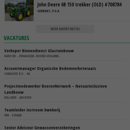
John Deere 6R 150 trekker (OLD) #708784
GEBRUIKT, P.O.A.
MEER ADVERTENTIES
VACATURES
Verkoper Binnendienst Glastuinbouw
KARO BV - ZWAAGDIJK, NOORD-HOLLAND,
Accountmanager Organische Bodemverbeteraars
COMGOED B.V. - NL
Projectmedewerker BoerenNetwerk – Natuurinclusieve
Landbouw
WIJ.LAND - ABCOUDE
Teamleider instroom kwekerij
IBN - SCHAIJK
Senior Adviseur Gewassenverzekeringen