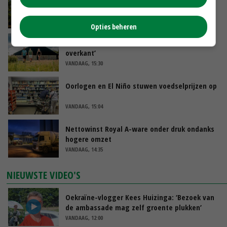
minister spreekt van ‘ondernemersrisico’
VANDAAG, 16:27
Opties beheren
‘Rendement van Krullvarkens komt van de
overkant’
VANDAAG, 15:30
Oorlogen en El Niño stuwen voedselprijzen op
VANDAAG, 15:04
Nettowinst Royal A-ware onder druk ondanks
hogere omzet
VANDAAG, 14:35
NIEUWSTE VIDEO'S
Oekraïne-vlogger Kees Huizinga: ‘Bezoek van
de ambassade mag zelf groente plukken’
VANDAAG, 12:00