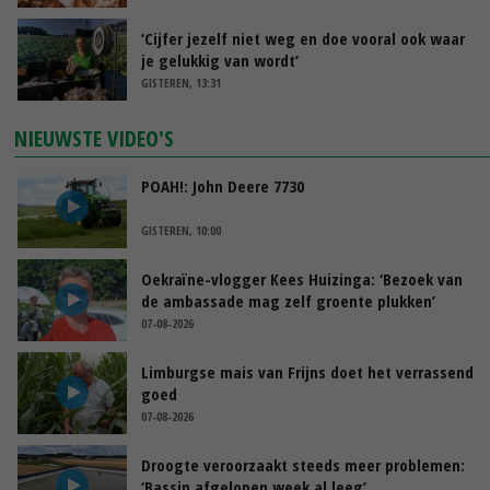
‘Cijfer jezelf niet weg en doe vooral ook waar
je gelukkig van wordt’
GISTEREN, 13:31
NIEUWSTE VIDEO'S
POAH!: John Deere 7730
GISTEREN, 10:00
Oekraïne-vlogger Kees Huizinga: ‘Bezoek van
de ambassade mag zelf groente plukken’
07-08-2026
Limburgse mais van Frijns doet het verrassend
goed
07-08-2026
Droogte veroorzaakt steeds meer problemen:
‘Bassin afgelopen week al leeg’