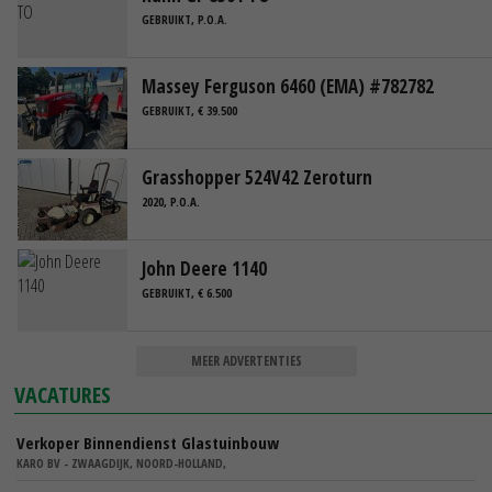
GEBRUIKT, P.O.A.
Massey Ferguson 6460 (EMA) #782782
GEBRUIKT, € 39.500
Grasshopper 524V42 Zeroturn
2020, P.O.A.
John Deere 1140
GEBRUIKT, € 6.500
MEER ADVERTENTIES
VACATURES
Verkoper Binnendienst Glastuinbouw
KARO BV - ZWAAGDIJK, NOORD-HOLLAND,