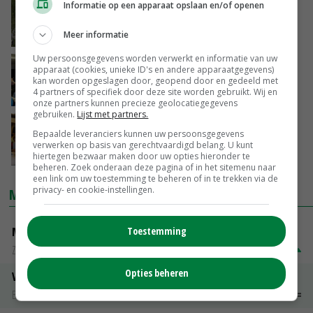
Informatie op een apparaat opslaan en/of openen
'Deze situatie rechtvaardigt een
rampenregeling'
Meer informatie
30-06-2016
Uw persoonsgegevens worden verwerkt en informatie van uw
Noodweer boeren vestigen hoop op
apparaat (cookies, unieke ID's en andere apparaatgegevens)
noodfonds
kan worden opgeslagen door, geopend door en gedeeld met
4 partners of specifiek door deze site worden gebruikt. Wij en
30-06-2016
onze partners kunnen precieze geolocatiegegevens
gebruiken.
Lijst met partners.
Boer vestigt hoop op noodfonds na
Bepaalde leveranciers kunnen uw persoonsgegevens
noodweer
verwerken op basis van gerechtvaardigd belang. U kunt
30-06-2016
hiertegen bezwaar maken door uw opties hieronder te
beheren. Zoek onderaan deze pagina of in het sitemenu naar
een link om uw toestemming te beheren of in te trekken via de
privacy- en cookie-instellingen.
MARKTPRIJZEN
Toestemming
Magere melkpoeder
Zuivel NL
€ 269,00
€ 7,00
Opties beheren
Vleeskuikens 2001-2600 gr
Barneveld
€ 1,09
~
€ 1,11