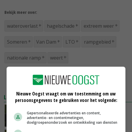
Bekijk meer over:
wateroverlast
hagelschade
extreem weer
Someren
Van Dam
LTO
rampgebied
nationale ramp
weert
Nieuwe Oogst vraagt om uw toestemming om uw
LEES OOK
persoonsgegevens te gebruiken voor het volgende:
LTO ziet zuidoosten als rampgebied (video)
Gepersonaliseerde advertenties en content,
advertentie- en contentmetingen,
30-06-2016
doelgroepenonderzoek en ontwikkeling van diensten