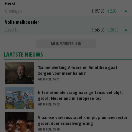
Gerst
Groningen
€ 197,00
€ 2,00
Volle melkpoeder
Zuivel NL
€ 345,00
€ 20,00
MEER MARKTPRIJZEN
LAATSTE NIEUWS
‘Samenwerking A-ware en Amalthea gaat
zorgen voor meer balans’
GISTEREN, 16:01
Internationale vraag naar geitenzuivel blijft
groot: Nederland in Europese top
GISTEREN, 15:33
Vlaamse varkensstapel krimpt, pluimveesector
groeit door schaalvergroting
GISTEREN, 15:20