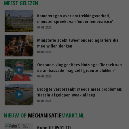
MEEST GELEZEN
Kamervragen over onttrekkingsverbod,
minister spreekt van ‘ondernemersrisico’
07-08-2026
Ministerie zoekt tweehonderd agrariërs die
mee willen denken
07-08-2026
Oekraïne-vlogger Kees Huizinga: ‘Bezoek van
de ambassade mag zelf groente plukken’
07-08-2026
Droogte veroorzaakt steeds meer problemen:
‘Bassin afgelopen week al leeg’
06-08-2026
NIEUW OP
MECHANISATIE
MARKT.NL
Kuhn GF 8501 TO