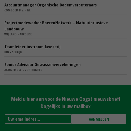
Accountmanager Organische Bodemverbeteraars
COMGOED B.V. - NL
Projectmedewerker BoerenNetwerk – Natuurinclusieve
Landbouw
WIJ.LAND - ABCOUDE
Teamleider instroom kwekerij
IBN - SCHAIJK
Senior Adviseur Gewassenverzekeringen
AGRIVER U.A. - ZOETERMEER
Meld u hier aan voor de Nieuwe Oogst nieuwsbrief!
Dagelijks in uw mailbox
AANMELDEN