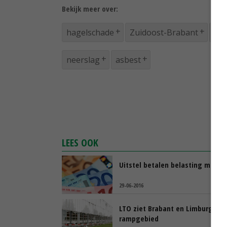
Bekijk meer over:
hagelschade
Zuidoost-Brabant
Li
neerslag
asbest
LEES OOK
Uitstel betalen belasting mogeli
29-06-2016
LTO ziet Brabant en Limburg als
rampgebied