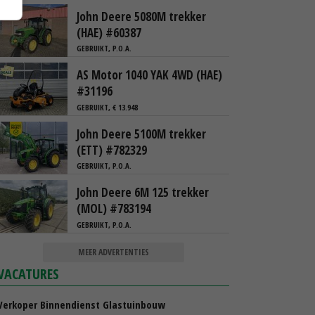
John Deere 5080M trekker
(HAE) #60387
GEBRUIKT, P.O.A.
AS Motor 1040 YAK 4WD (HAE)
#31196
GEBRUIKT, € 13.948
John Deere 5100M trekker
(ETT) #782329
GEBRUIKT, P.O.A.
John Deere 6M 125 trekker
(MOL) #783194
GEBRUIKT, P.O.A.
MEER ADVERTENTIES
VACATURES
Verkoper Binnendienst Glastuinbouw