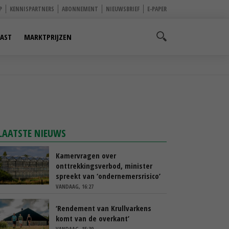
P
KENNISPARTNERS
ABONNEMENT
NIEUWSBRIEF
E-PAPER
AST
MARKTPRIJZEN
LAATSTE NIEUWS
Kamervragen over
onttrekkingsverbod, minister
spreekt van ‘ondernemersrisico’
VANDAAG, 16:27
‘Rendement van Krullvarkens
komt van de overkant’
VANDAAG, 15:30