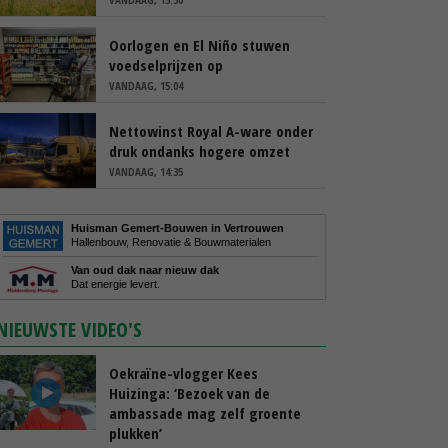
Oorlogen en El Niño stuwen
voedselprijzen op
VANDAAG, 15:04
Nettowinst Royal A-ware onder
druk ondanks hogere omzet
VANDAAG, 14:35
Huisman Gemert-Bouwen in Vertrouwen
Hallenbouw, Renovatie & Bouwmaterialen
Van oud dak naar nieuw dak
Dat energie levert.
NIEUWSTE VIDEO'S
Oekraïne-vlogger Kees
Huizinga: ‘Bezoek van de
ambassade mag zelf groente
plukken’