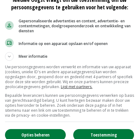
persoonsgegevens te gebruiken voor het volgende:
mburg
glastuinbouw
schade
hagel
Gepersonaliseerde advertenties en content, advertentie- en
contentmetingen, doelgroepenonderzoek en ontwikkeling van
diensten
Informatie op een apparaat opslaan en/of openen
Meer informatie
Uw persoonsgegevens worden verwerkt en informatie van uw apparaat
(cookies, unieke ID's en andere apparaatgegevens) kan worden
opgeslagen door, geopend door en gedeeld met 4 partners of specifiek
door deze site worden gebruikt. Wij en onze partners kunnen precieze
geolocatiegegevens gebruiken.
Lijst met partners.
Bepaalde leveranciers kunnen uw persoonsgegevens verwerken op basis
jk
De Dommel legt prioriteit bij
van gerechtvaardigd belang. U kunt hiertegen bezwaar maken door uw
opties hieronder te beheren. Zoek onderaan deze pagina of in het
schadeclaims
sitemenu naar een link om uw toestemming te beheren of in te trekken
29-06-2016
via de privacy- en cookie-instellingen.
Noodplan voor herstel kassen
Someren
Opties beheren
Toestemming