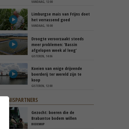
VANDAAG, 12:00
Limburgse mais van Frijns doet
het verrassend goed
VANDAAG, 10:00
Droogte veroorzaakt steeds
meer problemen: ‘Bassin
afgelopen week al leeg’
GISTEREN, 14:06
Koeien van enige drijvende
boerderij ter wereld zijn te
koop
GISTEREN, 12:00
KENNISPARTNERS
Gezocht: boeren die de
Brabantse bodem willen
verbeteren
BODEMUP