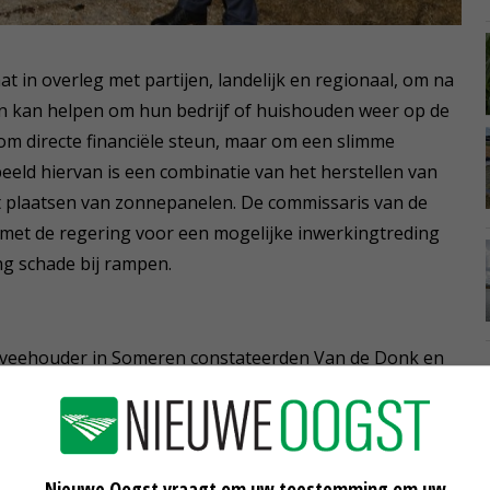
in overleg met partijen, landelijk en regionaal, om na
en kan helpen om hun bedrijf of huishouden weer op de
et om directe financiële steun, maar om een slimme
eeld hiervan is een combinatie van het herstellen van
et plaatsen van zonnepanelen. De commissaris van de
met de regering voor een mogelijke inwerkingtreding
g schade bij rampen.
lkveehouder in Someren constateerden Van de Donk en
p is voor de betrokkenen. Het voortbestaan van deze en
bouw, komt in gevaar. Veel inwoners kampen ook met
de auto.
Nieuwe Oogst vraagt om uw toestemming om uw