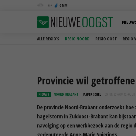
0 MM
21
NIEUW
ALLE REGIO'S
REGIO NOORD
REGIO OOST
REGIO 
Provincie wil getroffen
NIEUWS
NOORD-BRABANT
JASPER SCHEL
29 JUN 2016 OM 10:40
UUR
De provincie Noord-Brabant onderzoekt hoe z
hagelstorm in Zuidoost-Brabant kan bijstaa
navolging op een werkbezoek aan de regio 
gedeputeerde Anne-Marie Spierings.