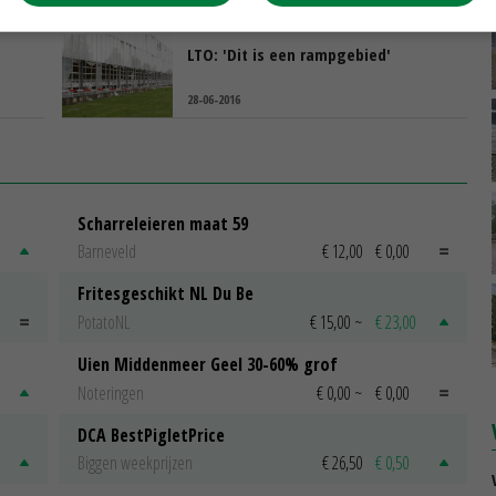
28-06-2016
LTO: 'Dit is een rampgebied'
28-06-2016
Scharreleieren maat 59
Barneveld
€ 12,00
€ 0,00
Fritesgeschikt NL Du Be
PotatoNL
€ 15,00
~
€ 23,00
Uien Middenmeer Geel 30-60% grof
Noteringen
€ 0,00
~
€ 0,00
DCA BestPigletPrice
Biggen weekprijzen
€ 26,50
€ 0,50