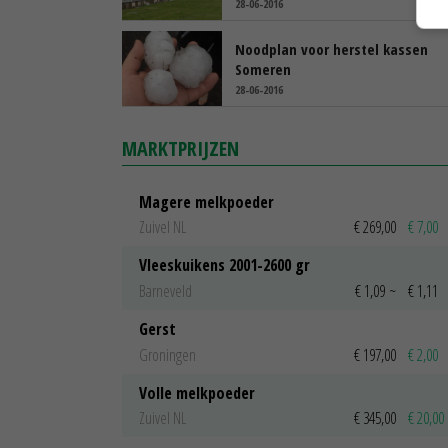
28-06-2016
Noodplan voor herstel kassen
Someren
28-06-2016
MARKTPRIJZEN
Magere melkpoeder
Zuivel NL
€ 269,00
€ 7,00
Vleeskuikens 2001-2600 gr
Barneveld
€ 1,09
~
€ 1,11
Gerst
Groningen
€ 197,00
€ 2,00
Volle melkpoeder
Zuivel NL
€ 345,00
€ 20,00