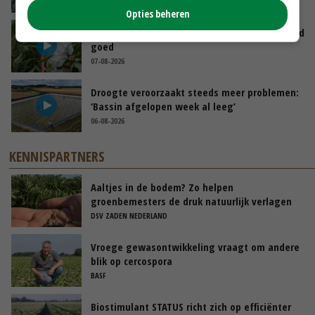
07-08-2026
Opties beheren
Limburgse mais van Frijns doet het verrassend
goed
07-08-2026
Droogte veroorzaakt steeds meer problemen:
‘Bassin afgelopen week al leeg’
06-08-2026
KENNISPARTNERS
Aaltjes in de bodem? Zo helpen
groenbemesters de druk natuurlijk verlagen
DSV ZADEN NEDERLAND
Vroege gewasontwikkeling vraagt om andere
blik op cercospora
BASF
Biostimulant STATUS richt zich op efficiënter