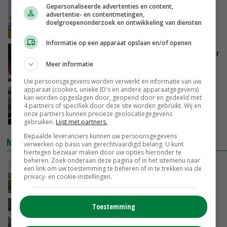
Gepersonaliseerde advertenties en content,
Internationale vraag naar geitenzuivel blijft
advertentie- en contentmetingen,
groot: Nederland in Europese top
doelgroepenonderzoek en ontwikkeling van diensten
GISTEREN, 15:33
Informatie op een apparaat opslaan en/of openen
Vlaamse varkensstapel krimpt, pluimveesector
groeit door schaalvergroting
Meer informatie
GISTEREN, 15:20
Uw persoonsgegevens worden verwerkt en informatie van uw
apparaat (cookies, unieke ID's en andere apparaatgegevens)
‘Cijfer jezelf niet weg en doe vooral ook waar
kan worden opgeslagen door, geopend door en gedeeld met
je gelukkig van wordt’
4 partners of specifiek door deze site worden gebruikt. Wij en
onze partners kunnen precieze geolocatiegegevens
GISTEREN, 13:31
gebruiken.
Lijst met partners.
Bepaalde leveranciers kunnen uw persoonsgegevens
NIEUWSTE VIDEO'S
verwerken op basis van gerechtvaardigd belang. U kunt
hiertegen bezwaar maken door uw opties hieronder te
beheren. Zoek onderaan deze pagina of in het sitemenu naar
POAH!: John Deere 7730
een link om uw toestemming te beheren of in te trekken via de
privacy- en cookie-instellingen.
GISTEREN, 10:00
Toestemming
Oekraïne-vlogger Kees Huizinga: ‘Bezoek van
de ambassade mag zelf groente plukken’