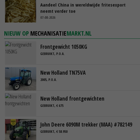
Aandeel China in wereldwijde fritesexport
neemt verder toe
07-08-2026
NIEUW OP
MECHANISATIE
MARKT.NL
Frontgewicht 1050KG
GEBRUIKT, P.O.A.
New Holland TN75VA
2005, P.O.A.
New Holland frontgewichten
GEBRUIKT, € 675
John Deere 6090M trekker (MAA) #782149
GEBRUIKT, € 58.950