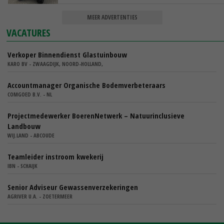
MEER ADVERTENTIES
VACATURES
Verkoper Binnendienst Glastuinbouw
KARO BV - ZWAAGDIJK, NOORD-HOLLAND,
Accountmanager Organische Bodemverbeteraars
COMGOED B.V. - NL
Projectmedewerker BoerenNetwerk – Natuurinclusieve
Landbouw
WIJ.LAND - ABCOUDE
Teamleider instroom kwekerij
IBN - SCHAIJK
Senior Adviseur Gewassenverzekeringen
AGRIVER U.A. - ZOETERMEER