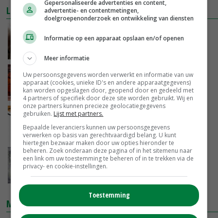
Gepersonaliseerde advertenties en content,
LEES OOK
advertentie- en contentmetingen,
doelgroepenonderzoek en ontwikkeling van diensten
Tweede Kamer: alternatief CO2-bedwelming
Informatie op een apparaat opslaan en/of openen
09-12-2015
Meer informatie
PvdD: minder vlees voor goed klimaat
Uw persoonsgegevens worden verwerkt en informatie van uw
apparaat (cookies, unieke ID's en andere apparaatgegevens)
kan worden opgeslagen door, geopend door en gedeeld met
04-12-2014
4 partners of specifiek door deze site worden gebruikt. Wij en
onze partners kunnen precieze geolocatiegegevens
gebruiken.
Lijst met partners.
'Klimaatverandering binnen PvdD nodig'
Bepaalde leveranciers kunnen uw persoonsgegevens
23-11-2013
verwerken op basis van gerechtvaardigd belang. U kunt
hiertegen bezwaar maken door uw opties hieronder te
beheren. Zoek onderaan deze pagina of in het sitemenu naar
Thieme oogst kritiek met tyfoon-uitspraak
een link om uw toestemming te beheren of in te trekken via de
privacy- en cookie-instellingen.
19-11-2013
Toestemming
MARKTPRIJZEN