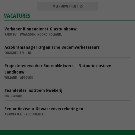
MEER ADVERTENTIES
VACATURES
Verkoper Binnendienst Glastuinbouw
KARO BV - ZWAAGDIJK, NOORD-HOLLAND,
Accountmanager Organische Bodemverbeteraars
COMGOED B.V. - NL
Projectmedewerker BoerenNetwerk – Natuurinclusieve
Landbouw
WIJ.LAND - ABCOUDE
Teamleider instroom kwekerij
IBN - SCHAIJK
Senior Adviseur Gewassenverzekeringen
AGRIVER U.A. - ZOETERMEER