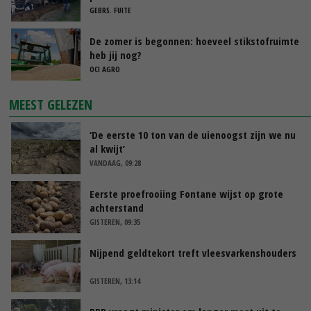
GEBRS. FUITE
De zomer is begonnen: hoeveel stikstofruimte
heb jij nog?
OCI AGRO
MEEST GELEZEN
‘De eerste 10 ton van de uienoogst zijn we nu
al kwijt’
VANDAAG, 09:28
Eerste proefrooiing Fontane wijst op grote
achterstand
GISTEREN, 09:35
Nijpend geldtekort treft vleesvarkenshouders
GISTEREN, 13:14