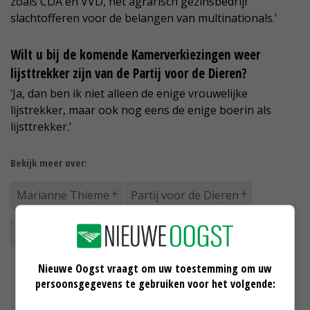
zoals CDA en VVD, het agrarisch gezinsbedrijf
slachtofferen voor de belangen van multinationals.’
Wilt u bij de komende Kamerverkiezingen weer
lijsttrekker zijn van de Partij voor de Dieren?
‘Ja, dan ben ik niet alleen de enige vrouwelijke
lijstrekker, maar ook nog eens de enige boerin als
lijsttrekker.’
Bekijk meer over:
Marianne Thieme
Partij voor de Dieren
PvdD
Nieuwe Oogst vraagt om uw toestemming om uw
persoonsgegevens te gebruiken voor het volgende: