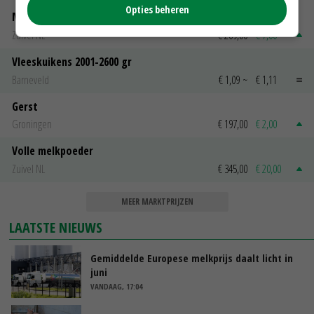
Opties beheren
Magere melkpoeder
Zuivel NL
€ 269,00
€ 7,00
Vleeskuikens 2001-2600 gr
Barneveld
€ 1,09
~
€ 1,11
Gerst
Groningen
€ 197,00
€ 2,00
Volle melkpoeder
Zuivel NL
€ 345,00
€ 20,00
MEER MARKTPRIJZEN
LAATSTE NIEUWS
Gemiddelde Europese melkprijs daalt licht in
juni
VANDAAG, 17:04