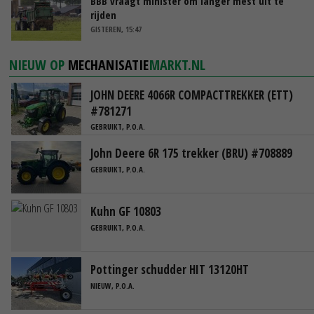
BBB vraagt minister om langer mest uit te
rijden
GISTEREN, 15:47
NIEUW OP
MECHANISATIE
MARKT.NL
JOHN DEERE 4066R COMPACTTREKKER (ETT)
#781271
GEBRUIKT, P.O.A.
John Deere 6R 175 trekker (BRU) #708889
GEBRUIKT, P.O.A.
Kuhn GF 10803
GEBRUIKT, P.O.A.
Pottinger schudder HIT 13120HT
NIEUW, P.O.A.