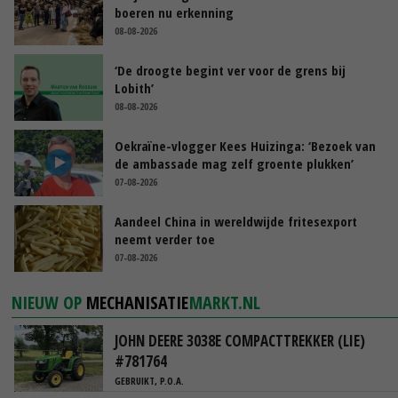
boeren nu erkenning
08-08-2026
‘De droogte begint ver voor de grens bij
Lobith’
08-08-2026
Oekraïne-vlogger Kees Huizinga: ‘Bezoek van
de ambassade mag zelf groente plukken’
07-08-2026
Aandeel China in wereldwijde fritesexport
neemt verder toe
07-08-2026
NIEUW OP
MECHANISATIE
MARKT.NL
JOHN DEERE 3038E COMPACTTREKKER (LIE)
#781764
GEBRUIKT, P.O.A.