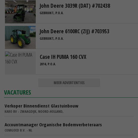
John Deere 3039R (DAT) #702438
GEBRUIKT, P.O.A.
John Deere 6100RC (ZIJ) #703953
GEBRUIKT, P.O.A.
Case IH PUMA 160 CVX
2014, P.O.A.
MEER ADVERTENTIES
VACATURES
Verkoper Binnendienst Glastuinbouw
KARO BV - ZWAAGDIJK, NOORD-HOLLAND,
Accountmanager Organische Bodemverbeteraars
COMGOED B.V. - NL