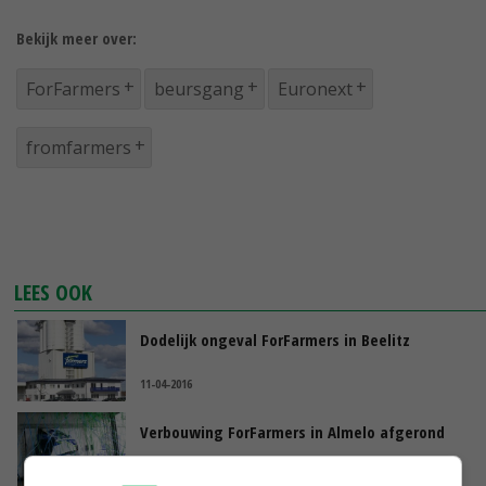
Bekijk meer over:
ForFarmers
beursgang
Euronext
fromfarmers
LEES OOK
Dodelijk ongeval ForFarmers in Beelitz
11-04-2016
Verbouwing ForFarmers in Almelo afgerond
05-04-2016