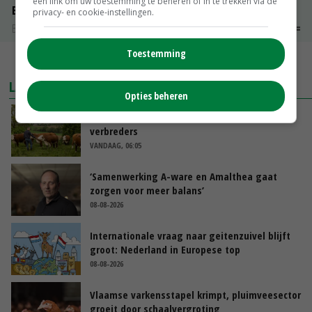
een link om uw toestemming te beheren of in te trekken via de
Boeren Gouda 12 kg
privacy- en cookie-instellingen.
Boerenkaas
€ 6,05
€ 0,00
Toestemming
MEER MARKTPRIJZEN
LAATSTE NIEUWS
Opties beheren
Hoeve Schaffersberg: basis voor vindingrijke
verbreders
VANDAAG, 06:05
‘Samenwerking A-ware en Amalthea gaat
zorgen voor meer balans’
08-08-2026
Internationale vraag naar geitenzuivel blijft
groot: Nederland in Europese top
08-08-2026
Vlaamse varkensstapel krimpt, pluimveesector
groeit door schaalvergroting