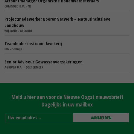
Accountmanager Organische Bodemverbeteraars
COMGOED B.V. - NL
Projectmedewerker BoerenNetwerk – Natuurinclusieve
Landbouw
WIJ.LAND - ABCOUDE
Teamleider instroom kwekerij
IBN - SCHAIJK
Senior Adviseur Gewassenverzekeringen
AGRIVER U.A. - ZOETERMEER
Meld u hier aan voor de Nieuwe Oogst nieuwsbrief!
Dagelijks in uw mailbox
AANMELDEN