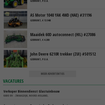
GEBRUIKT, P.O.A.
AS Motor 1040 YAK 4WD (HAE) #31196
GEBRUIKT, € 13.948
Maaidek 60D autoconnect (HIL) #27086
GEBRUIKT, € 4.200
John Deere 6210R trekker (ZUI) #501512
GEBRUIKT, P.O.A.
MEER ADVERTENTIES
VACATURES
Verkoper Binnendienst Glastuinbouw
KARO BV - ZWAAGDIJK, NOORD-HOLLAND,