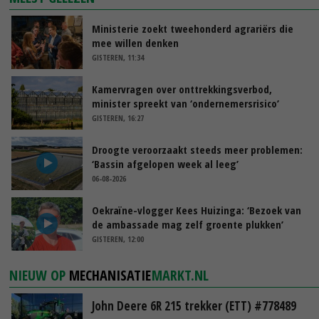
Ministerie zoekt tweehonderd agrariërs die
mee willen denken
GISTEREN, 11:34
Kamervragen over onttrekkingsverbod,
minister spreekt van ‘ondernemersrisico’
GISTEREN, 16:27
Droogte veroorzaakt steeds meer problemen:
‘Bassin afgelopen week al leeg’
06-08-2026
Oekraïne-vlogger Kees Huizinga: ‘Bezoek van
de ambassade mag zelf groente plukken’
GISTEREN, 12:00
NIEUW OP
MECHANISATIE
MARKT.NL
John Deere 6R 215 trekker (ETT) #778489