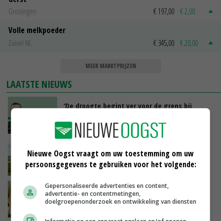
Groningen
€ 197,00
€ 2,00
Volle melkpoeder
Zuivel NL
€ 345,00
€ 20,00
MEER MARKTPRIJZEN
LAATSTE NIEUWS
‘De droogte begint ver voor de grens bij
Lobith’
VANDAAG, 11:00
POAH!: John Deere 7730
Nieuwe Oogst vraagt om uw toestemming om uw
persoonsgegevens te gebruiken voor het volgende:
VANDAAG, 10:00
Gepersonaliseerde advertenties en content,
Geen vee meer op Noord-Hollandse zeedijken
advertentie- en contentmetingen,
door aanhoudende droogte
doelgroepenonderzoek en ontwikkeling van diensten
VANDAAG, 09:48