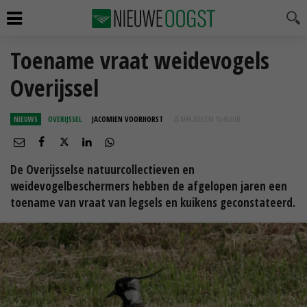
Toename vraat weidevogels
Overijssel
NIEUWS
OVERIJSSEL
JACOMIEN VOORHORST
25 MAA 2016 OM 10:46
UUR
De Overijsselse natuurcollectieven en
weidevogelbeschermers hebben de afgelopen jaren een
toename van vraat van legsels en kuikens geconstateerd.