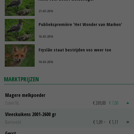
21-03-2016
Publiekspremière 'Het Wonder van Marken'
16-03-2016
Fryslân staat bestrijden vos weer toe
10-03-2016
MARKTPRIJZEN
Magere melkpoeder
Zuivel NL
€ 269,00
€ 7,00
Vleeskuikens 2001-2600 gr
Barneveld
€ 1,09
~
€ 1,11
Gerst