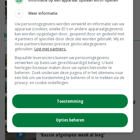
Informatie op een apparaat opslaan en/of openen
Na jarenlang meten willen Zuid-Hollandse
boeren nu erkenning
Meer informatie
VANDAAG, 07:00
Uw persoonsgegevens worden verwerkt en informatie van uw
apparaat (cookies, unieke ID's en andere apparaatgegevens)
NIEUWSTE VIDEO'S
kan worden opgeslagen door, geopend door en gedeeld met
4 partners of specifiek door deze site worden gebruikt. Wij en
onze partners kunnen precieze geolocatiegegevens
POAH!: John Deere 7730
gebruiken.
Lijst met partners.
Bepaalde leveranciers kunnen uw persoonsgegevens
VANDAAG, 10:00
verwerken op basis van gerechtvaardigd belang. U kunt
hiertegen bezwaar maken door uw opties hieronder te
beheren. Zoek onderaan deze pagina of in het sitemenu naar
Oekraïne-vlogger Kees Huizinga: ‘Bezoek van
een link om uw toestemming te beheren of in te trekken via de
de ambassade mag zelf groente plukken’
privacy- en cookie-instellingen.
GISTEREN, 12:00
Toestemming
Limburgse mais van Frijns doet het verrassend
goed
GISTEREN, 10:00
Opties beheren
Droogte veroorzaakt steeds meer problemen:
‘Bassin afgelopen week al leeg’