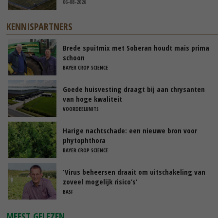
06-08-2026
KENNISPARTNERS
Brede spuitmix met Soberan houdt mais prima
schoon
BAYER CROP SCIENCE
Goede huisvesting draagt bij aan chrysanten
van hoge kwaliteit
VOORDEELUNITS
Harige nachtschade: een nieuwe bron voor
phytophthora
BAYER CROP SCIENCE
‘Virus beheersen draait om uitschakeling van
zoveel mogelijk risico’s’
BASF
MEEST GELEZEN