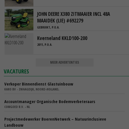
JOHN DEERE X380 ZITMAAIER INCL 48A
MAAIDEK (LIE) #692279
GEBRUIKT, P.O.A.
Kverneland KKLD100-200
2011, P.O.A.
MEER ADVERTENTIES
VACATURES
Verkoper Binnendienst Glastuinbouw
KARO BV - ZWAAGDIJK, NOORD-HOLLAND,
Accountmanager Organische Bodemverbeteraars
COMGOED B.V. - NL
Projectmedewerker BoerenNetwerk – Natuurinclusieve
Landbouw