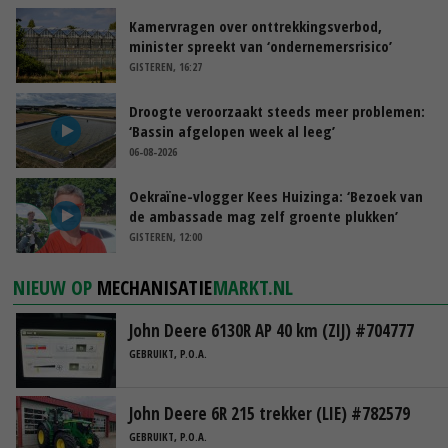
Kamervragen over onttrekkingsverbod,
minister spreekt van ‘ondernemersrisico’
GISTEREN, 16:27
Droogte veroorzaakt steeds meer problemen:
‘Bassin afgelopen week al leeg’
06-08-2026
Oekraïne-vlogger Kees Huizinga: ‘Bezoek van
de ambassade mag zelf groente plukken’
GISTEREN, 12:00
NIEUW OP
MECHANISATIE
MARKT.NL
John Deere 6130R AP 40 km (ZIJ) #704777
GEBRUIKT, P.O.A.
John Deere 6R 215 trekker (LIE) #782579
GEBRUIKT, P.O.A.