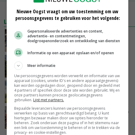
MEER MARKTPRIJZEN
Nieuwe Oogst vraagt om uw toestemming om uw
persoonsgegevens te gebruiken voor het volgende:
LAATSTE NIEUWS
Gepersonaliseerde advertenties en content,
Na jarenlang meten willen Zuid-Hollandse
advertentie- en contentmetingen,
boeren nu erkenning
doelgroepenonderzoek en ontwikkeling van diensten
VANDAAG, 07:00
Informatie op een apparaat opslaan en/of openen
Kamervragen over onttrekkingsverbod,
Meer informatie
minister spreekt van ‘ondernemersrisico’
GISTEREN, 16:27
Uw persoonsgegevens worden verwerkt en informatie van uw
apparaat (cookies, unieke ID's en andere apparaatgegevens)
kan worden opgeslagen door, geopend door en gedeeld met
‘Rendement van Krullvarkens komt van de
4 partners of specifiek door deze site worden gebruikt. Wij en
overkant’
onze partners kunnen precieze geolocatiegegevens
GISTEREN, 15:30
gebruiken.
Lijst met partners.
Bepaalde leveranciers kunnen uw persoonsgegevens
Oorlogen en El Niño stuwen voedselprijzen op
verwerken op basis van gerechtvaardigd belang. U kunt
hiertegen bezwaar maken door uw opties hieronder te
beheren. Zoek onderaan deze pagina of in het sitemenu naar
GISTEREN, 15:04
een link om uw toestemming te beheren of in te trekken via de
privacy- en cookie-instellingen.