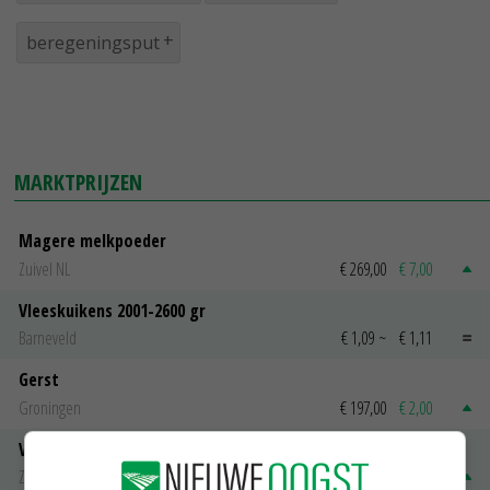
beregeningsput
MARKTPRIJZEN
Magere melkpoeder
Zuivel NL
€ 269,00
€ 7,00
Vleeskuikens 2001-2600 gr
Barneveld
€ 1,09
~
€ 1,11
Gerst
Groningen
€ 197,00
€ 2,00
Volle melkpoeder
Zuivel NL
€ 345,00
€ 20,00