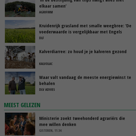
elkaar samen’
AGRIFIRM
Kruidenrijk grasland met smalle weegbree: ‘De
voederwaarde is vergelijkbaar met Engels
raaigras’
DLF
Kalverdiarree: zo houd je je kalveren gezond
KALVOLAC
Waar valt vandaag de meeste energiewinst te
behalen
DLV ADVIES
MEEST GELEZEN
Ministerie zoekt tweehonderd agrariërs die
mee willen denken
GISTEREN, 11:34