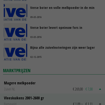
Verse boter en volle melkpoeder in de min
09-03-2016
Verse boter levert opnieuw fors in
03-03-2016
Bijna alle zuivelnoteringen zijn weer lager
02-12-2015
MARKTPRIJZEN
Magere melkpoeder
Zuivel NL
€ 269,00
€ 7,00
Vleeskuikens 2001-2600 gr
Barneveld
€ 1,09
~
€ 1,11