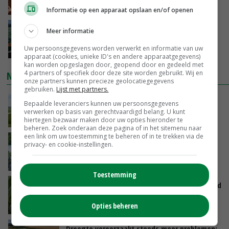
GISTEREN, 15:20
Informatie op een apparaat opslaan en/of openen
‘Cijfer jezelf niet weg en doe vooral ook waar
Meer informatie
je gelukkig van wordt’
Uw persoonsgegevens worden verwerkt en informatie van uw
GISTEREN, 13:31
apparaat (cookies, unieke ID's en andere apparaatgegevens)
kan worden opgeslagen door, geopend door en gedeeld met
4 partners of specifiek door deze site worden gebruikt. Wij en
NIEUWSTE VIDEO'S
onze partners kunnen precieze geolocatiegegevens
gebruiken.
Lijst met partners.
POAH!: John Deere 7730
Bepaalde leveranciers kunnen uw persoonsgegevens
verwerken op basis van gerechtvaardigd belang. U kunt
GISTEREN, 10:00
hiertegen bezwaar maken door uw opties hieronder te
beheren. Zoek onderaan deze pagina of in het sitemenu naar
een link om uw toestemming te beheren of in te trekken via de
Oekraïne-vlogger Kees Huizinga: ‘Bezoek van
privacy- en cookie-instellingen.
de ambassade mag zelf groente plukken’
07-08-2026
Toestemming
Limburgse mais van Frijns doet het verrassend
goed
Opties beheren
07-08-2026
Droogte veroorzaakt steeds meer problemen: