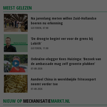
MEEST GELEZEN
Na jarenlang meten willen Zuid-Hollandse
boeren nu erkenning
GISTEREN, 07:00
‘De droogte begint ver voor de grens bij
Lobith’
GISTEREN, 11:00
Oekraïne-vlogger Kees Huizinga: ‘Bezoek van
de ambassade mag zelf groente plukken’
07-08-2026
Aandeel China in wereldwijde fritesexport
neemt verder toe
07-08-2026
NIEUW OP
MECHANISATIE
MARKT.NL