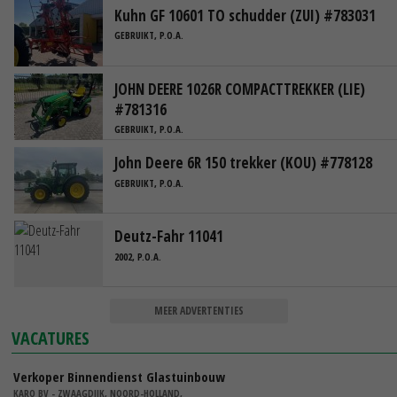
Kuhn GF 10601 TO schudder (ZUI) #783031
GEBRUIKT, P.O.A.
JOHN DEERE 1026R COMPACTTREKKER (LIE)
#781316
GEBRUIKT, P.O.A.
John Deere 6R 150 trekker (KOU) #778128
GEBRUIKT, P.O.A.
Deutz-Fahr 11041
2002, P.O.A.
MEER ADVERTENTIES
VACATURES
Verkoper Binnendienst Glastuinbouw
KARO BV - ZWAAGDIJK, NOORD-HOLLAND,