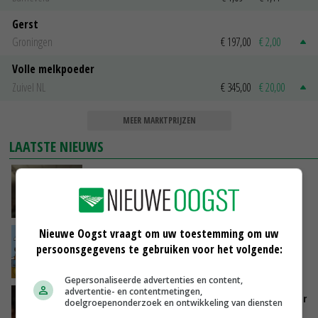
Gerst
Groningen
€ 197,00
€ 2,00
Volle melkpoeder
Zuivel NL
€ 345,00
€ 20,00
MEER MARKTPRIJZEN
LAATSTE NIEUWS
‘Samenwerking A-ware en Amalthea gaat
zorgen voor meer balans’
GISTEREN, 16:01
Nieuwe Oogst vraagt om uw toestemming om uw
Internationale vraag naar geitenzuivel blijft
persoonsgegevens te gebruiken voor het volgende:
groot: Nederland in Europese top
GISTEREN, 15:33
Gepersonaliseerde advertenties en content,
advertentie- en contentmetingen,
Vlaamse varkensstapel krimpt, pluimveesector
doelgroepenonderzoek en ontwikkeling van diensten
groeit door schaalvergroting