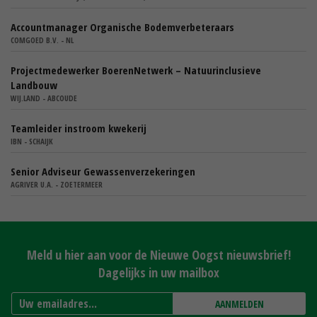
Accountmanager Organische Bodemverbeteraars
COMGOED B.V. - NL
Projectmedewerker BoerenNetwerk – Natuurinclusieve
Landbouw
WIJ.LAND - ABCOUDE
Teamleider instroom kwekerij
IBN - SCHAIJK
Senior Adviseur Gewassenverzekeringen
AGRIVER U.A. - ZOETERMEER
Meld u hier aan voor de Nieuwe Oogst nieuwsbrief!
Dagelijks in uw mailbox
AANMELDEN