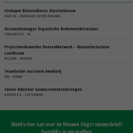
Verkoper Binnendienst Glastuinbouw
KARO BV - ZWAAGDIJK, NOORD-HOLLAND,
Accountmanager Organische Bodemverbeteraars
COMGOED B.V. - NL
Projectmedewerker BoerenNetwerk – Natuurinclusieve
Landbouw
WIJ.LAND - ABCOUDE
Teamleider instroom kwekerij
IBN - SCHAIJK
Senior Adviseur Gewassenverzekeringen
AGRIVER U.A. - ZOETERMEER
Meld u hier aan voor de Nieuwe Oogst nieuwsbrief!
Dagelijks in uw mailbox