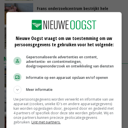
Frans onderzoekcentrum bestrijkt hele
varkensvleesketen
GISTEREN, 15:29
Emmeloord noteert eerste zaaiuien op
Nieuwe Oogst vraagt om uw toestemming om uw
maximaal 20 euro
persoonsgegevens te gebruiken voor het volgende:
GISTEREN, 14:59
Gepersonaliseerde advertenties en content,
NIEUWSTE VIDEO'S
advertentie- en contentmetingen,
doelgroepenonderzoek en ontwikkeling van diensten
Droogte veroorzaakt steeds meer problemen:
‘Bassin afgelopen week al leeg’
Informatie op een apparaat opslaan en/of openen
GISTEREN, 14:06
Meer informatie
Koeien van enige drijvende boerderij ter
Uw persoonsgegevens worden verwerkt en informatie van uw
wereld zijn te koop
apparaat (cookies, unieke ID's en andere apparaatgegevens)
GISTEREN, 12:00
kan worden opgeslagen door, geopend door en gedeeld met
4 partners of specifiek door deze site worden gebruikt. Wij en
onze partners kunnen precieze geolocatiegegevens
Danique in Canada: ‘Superveel schik gehad
gebruiken.
Lijst met partners.
tijdens stage’