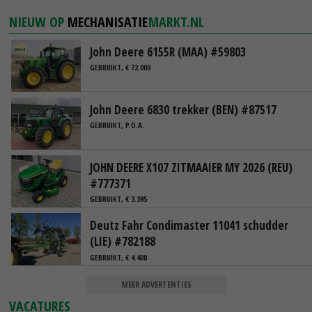
NIEUW OP
MECHANISATIE
MARKT.NL
John Deere 6155R (MAA) #59803
GEBRUIKT, € 72.000
John Deere 6830 trekker (BEN) #87517
GEBRUIKT, P.O.A.
JOHN DEERE X107 ZITMAAIER MY 2026 (REU)
#777371
GEBRUIKT, € 3.395
Deutz Fahr Condimaster 11041 schudder
(LIE) #782188
GEBRUIKT, € 4.400
MEER ADVERTENTIES
VACATURES