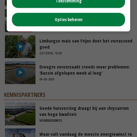
Toestemming
VANDAAG, 10:00
Oekraïne-vlogger Kees Huizinga: ‘Bezoek van
Opties beheren
de ambassade mag zelf groente plukken’
GISTEREN, 12:00
Limburgse mais van Frijns doet het verrassend
goed
GISTEREN, 10:00
Droogte veroorzaakt steeds meer problemen:
‘Bassin afgelopen week al leeg’
06-08-2026
KENNISPARTNERS
Goede huisvesting draagt bij aan chrysanten
van hoge kwaliteit
VOORDEELUNITS
Waar valt vandaag de meeste energiewinst te