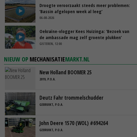
Droogte veroorzaakt steeds meer problemen:
‘Bassin afgelopen week al leeg’
06-08-2026
Oekraïne-vlogger Kees Huizinga: ‘Bezoek van
de ambassade mag zelf groente plukken’
GISTEREN, 12:00
NIEUW OP
MECHANISATIE
MARKT.NL
New Holland BOOMER 25
2019, P.O.A.
Deutz Fahr trommelschudder
GEBRUIKT, P.O.A.
John Deere 1570 (WOL) #694264
GEBRUIKT, P.O.A.