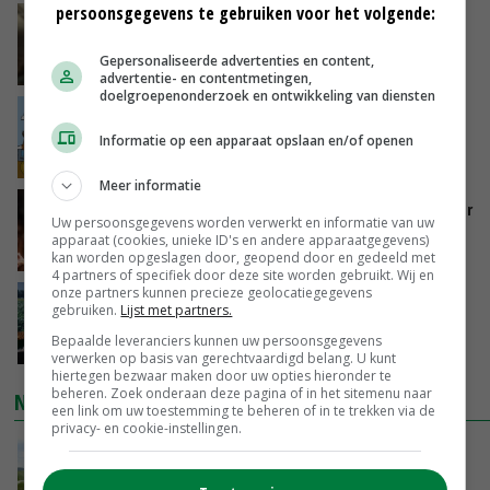
persoonsgegevens te gebruiken voor het volgende:
‘Samenwerking A-ware en Amalthea gaat
zorgen voor meer balans’
Gepersonaliseerde advertenties en content,
VANDAAG, 16:01
advertentie- en contentmetingen,
doelgroepenonderzoek en ontwikkeling van diensten
Internationale vraag naar geitenzuivel blijft
groot: Nederland in Europese top
Informatie op een apparaat opslaan en/of openen
VANDAAG, 15:33
Meer informatie
Vlaamse varkensstapel krimpt, pluimveesector
Uw persoonsgegevens worden verwerkt en informatie van uw
groeit door schaalvergroting
apparaat (cookies, unieke ID's en andere apparaatgegevens)
VANDAAG, 15:20
kan worden opgeslagen door, geopend door en gedeeld met
4 partners of specifiek door deze site worden gebruikt. Wij en
onze partners kunnen precieze geolocatiegegevens
‘Cijfer jezelf niet weg en doe vooral ook waar
gebruiken.
Lijst met partners.
je gelukkig van wordt’
Bepaalde leveranciers kunnen uw persoonsgegevens
VANDAAG, 13:31
verwerken op basis van gerechtvaardigd belang. U kunt
hiertegen bezwaar maken door uw opties hieronder te
beheren. Zoek onderaan deze pagina of in het sitemenu naar
NIEUWSTE VIDEO'S
een link om uw toestemming te beheren of in te trekken via de
privacy- en cookie-instellingen.
POAH!: John Deere 7730