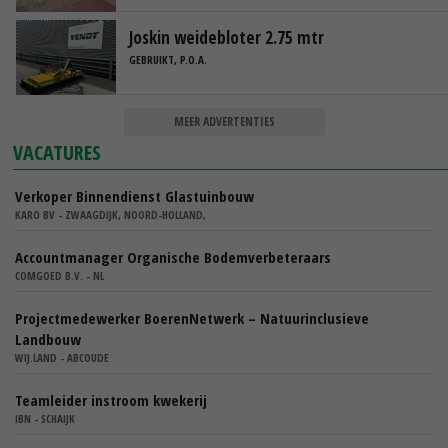
Joskin weidebloter 2.75 mtr
GEBRUIKT, P.O.A.
MEER ADVERTENTIES
VACATURES
Verkoper Binnendienst Glastuinbouw
KARO BV - ZWAAGDIJK, NOORD-HOLLAND,
Accountmanager Organische Bodemverbeteraars
COMGOED B.V. - NL
Projectmedewerker BoerenNetwerk – Natuurinclusieve
Landbouw
WIJ.LAND - ABCOUDE
Teamleider instroom kwekerij
IBN - SCHAIJK