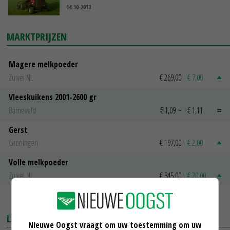
14-10-2013
MARKTPRIJZEN
Magere melkpoeder
Zuivel NL
€ 269,00
€ 7,00
Vleeskuikens 2001-2600 gr
Barneveld
€ 1,09
~
€ 1,11
Gerst
Groningen
€ 197,00
€ 2,00
Volle melkpoeder
Zuivel NL
€ 345,00
€ 20,00
MEER MARKTPRIJZEN
LAATSTE NIEUWS
Nieuwe Oogst vraagt om uw toestemming om uw