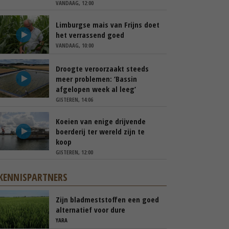
VANDAAG, 12:00
Limburgse mais van Frijns doet
het verrassend goed
VANDAAG, 10:00
Droogte veroorzaakt steeds
meer problemen: ‘Bassin
afgelopen week al leeg’
GISTEREN, 14:06
Koeien van enige drijvende
boerderij ter wereld zijn te
koop
GISTEREN, 12:00
KENNISPARTNERS
Zijn bladmeststoffen een goed
alternatief voor dure
kunstmest?
YARA