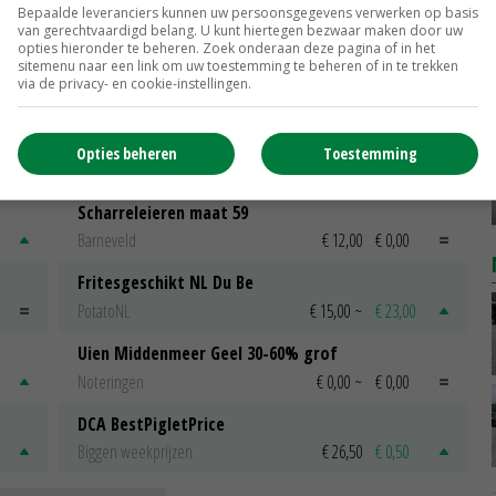
Bepaalde leveranciers kunnen uw persoonsgegevens verwerken op basis
van gerechtvaardigd belang. U kunt hiertegen bezwaar maken door uw
opties hieronder te beheren. Zoek onderaan deze pagina of in het
sitemenu naar een link om uw toestemming te beheren of in te trekken
via de privacy- en cookie-instellingen.
Opties beheren
Toestemming
Scharreleieren maat 59
Barneveld
€ 12,00
€ 0,00
Fritesgeschikt NL Du Be
PotatoNL
€ 15,00
~
€ 23,00
Uien Middenmeer Geel 30-60% grof
Noteringen
€ 0,00
~
€ 0,00
DCA BestPigletPrice
Biggen weekprijzen
€ 26,50
€ 0,50