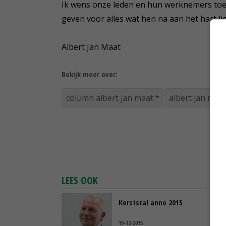
Ik wens onze leden en hun werknemers toe 
geven voor alles wat hen na aan het hart li
Albert Jan Maat
Bekijk meer over:
column albert jan maat
albert jan maa
LEES OOK
Kerststal anno 2015
19-12-2015