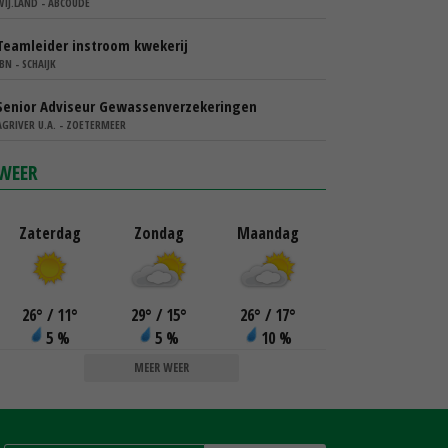
WIJ.LAND - ABCOUDE
Teamleider instroom kwekerij
IBN - SCHAIJK
Senior Adviseur Gewassenverzekeringen
AGRIVER U.A. - ZOETERMEER
WEER
Zaterdag
Zondag
Maandag
26
°
/ 11
°
29
°
/ 15
°
26
°
/ 17
°
5 %
5 %
10 %
MEER WEER