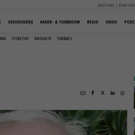
VACATURES
POAH-SHO
S
VEEHOUDERIJ
AKKER- & TUINBOUW
REGIO
VIDEO
PODC
ING
STIKSTOF
DROOGTE
THEMA'S