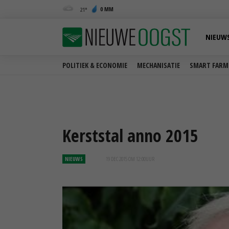
0 MM
21
NIEUW
POLITIEK & ECONOMIE
MECHANISATIE
SMART FARM
Kerststal anno 2015
NIEUWS
19 DEC 2015 OM 12:00
UUR