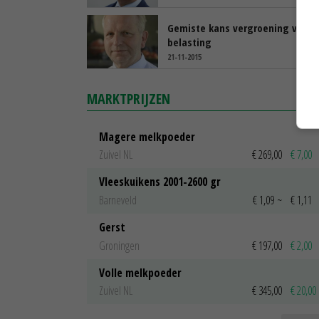
Gemiste kans vergroening via
belasting
21-11-2015
MARKTPRIJZEN
Magere melkpoeder
Zuivel NL
€ 269,00
€ 7,00
Vleeskuikens 2001-2600 gr
Barneveld
€ 1,09
~
€ 1,11
Gerst
Groningen
€ 197,00
€ 2,00
Volle melkpoeder
Zuivel NL
€ 345,00
€ 20,00