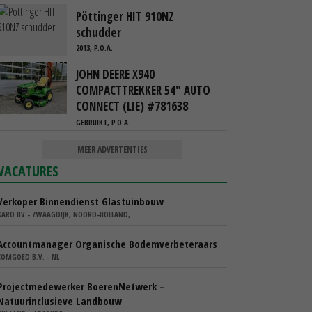
Pöttinger HIT 910NZ
schudder
2013, P.O.A.
JOHN DEERE X940
COMPACTTREKKER 54" AUTO
CONNECT (LIE) #781638
GEBRUIKT, P.O.A.
MEER ADVERTENTIES
VACATURES
Verkoper Binnendienst Glastuinbouw
KARO BV - ZWAAGDIJK, NOORD-HOLLAND,
Accountmanager Organische Bodemverbeteraars
COMGOED B.V. - NL
Projectmedewerker BoerenNetwerk –
Natuurinclusieve Landbouw