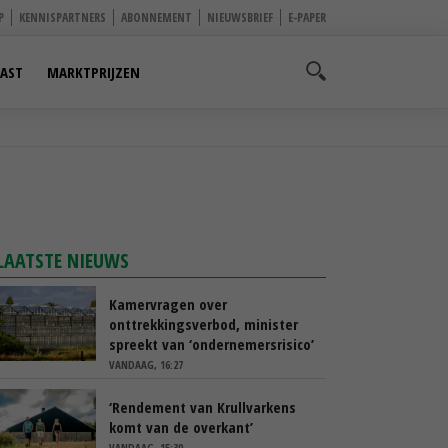
P
KENNISPARTNERS
ABONNEMENT
NIEUWSBRIEF
E-PAPER
AST
MARKTPRIJZEN
LAATSTE NIEUWS
Kamervragen over
onttrekkingsverbod, minister
spreekt van ‘ondernemersrisico’
VANDAAG, 16:27
‘Rendement van Krullvarkens
komt van de overkant’
VANDAAG, 15:30