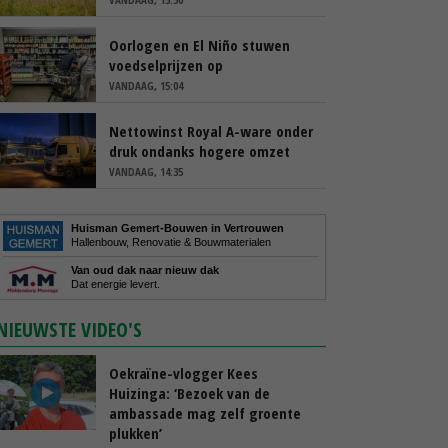
Oorlogen en El Niño stuwen
voedselprijzen op
VANDAAG, 15:04
Nettowinst Royal A-ware onder
druk ondanks hogere omzet
VANDAAG, 14:35
Huisman Gemert-Bouwen in Vertrouwen
Hallenbouw, Renovatie & Bouwmaterialen
Van oud dak naar nieuw dak
Dat energie levert.
NIEUWSTE VIDEO'S
Oekraïne-vlogger Kees
Huizinga: ‘Bezoek van de
ambassade mag zelf groente
plukken’