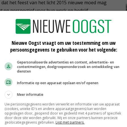
dat het feest van het licht 2015 nieuwe moed mag
gt en perspectief voor hun werk en bedrijf.
Nieuwe Oogst vraagt om uw toestemming om uw
persoonsgegevens te gebruiken voor het volgende:
t
Gepersonaliseerde advertenties en content, advertentie- en
contentmetingen, doelgroepenonderzoek en ontwikkeling van
diensten
Informatie op een apparaat opslaan en/of openen
Meer informatie
Uw persoonsgegevens worden verwerkt en informatie van uw apparaat
(cookies, unieke ID's en andere apparaatgegevens) kan worden
Vergroen belastingstelsel
opgeslagen door, geopend door en gedeeld met 4 partners of specifiek
door deze site worden gebruikt. Wij en onze partners kunnen precieze
geolocatiegegevens gebruiken.
Lijst met partners.
21-11-2015