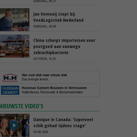
VANDAAG, 06:21
Jan Vernooij stopt bij
Vee&Logistiek Nederland
VANDAAG, 06:00
China scherpt importeisen voor
pootgoed aan vanwege
zebrachipbacterie
GISTEREN, 16:25
Van oud dak naar nieuw dak
Dat energie levert.
Huisman Gemert-Bouwen in Vertrouwen
Hallenbouw, Renovatie & Bouwmaterialen
NIEUWSTE VIDEO'S
Danique in Canada: ‘Superveel
schik gehad tijdens stage’
04-08-2026