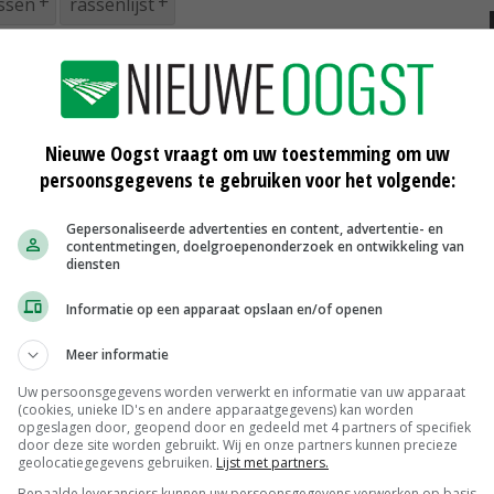
ssen
rassenlijst
Nieuwe Oogst vraagt om uw toestemming om uw
persoonsgegevens te gebruiken voor het volgende:
Gepersonaliseerde advertenties en content, advertentie- en
Wapenen tegen nieuwe varianten
contentmetingen, doelgroepenonderzoek en ontwikkeling van
rhizomanie
diensten
08-12-2014
Informatie op een apparaat opslaan en/of openen
Rhizoctoniaresistentie ondersteunen
in teelt
Meer informatie
03-12-2014
Uw persoonsgegevens worden verwerkt en informatie van uw apparaat
(cookies, unieke ID's en andere apparaatgegevens) kan worden
uwing
Suikerbieten niet op pluimvee-erf
opgeslagen door, geopend door en gedeeld met 4 partners of specifiek
door deze site worden gebruikt. Wij en onze partners kunnen precieze
geolocatiegegevens gebruiken.
Lijst met partners.
02-12-2014
Bepaalde leveranciers kunnen uw persoonsgegevens verwerken op basis