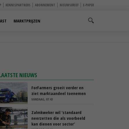
P
KENNISPARTNERS
ABONNEMENT
NIEUWSBRIEF
E-PAPER
AST
MARKTPRIJZEN
LAATSTE NIEUWS
ForFarmers groeit verder en
ziet marktaandeel toenemen
VANDAAG, 07:43
Zalmkweker wil ‘standaard
neerzetten die als voorbeeld
kan dienen voor sector’