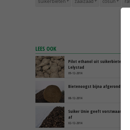
suikerbieten
zaaizaad
cosun
ra
LEES OOK
Pilot ethanol uit suikerbieten in
Lelystad
09-12-2014
Bietenoogst bijna afgerond
08-12-2014
Suiker Unie geeft vorstwaarsch
af
02-12-2014