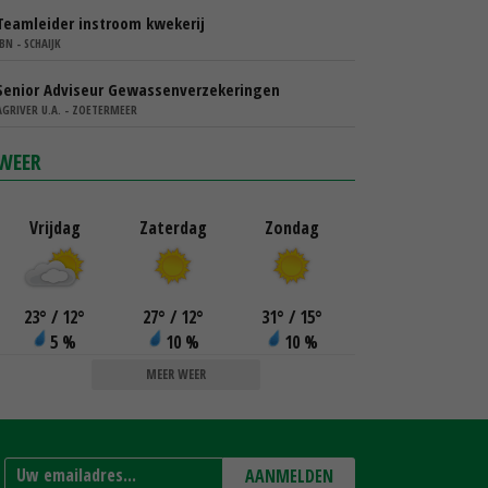
Teamleider instroom kwekerij
IBN - SCHAIJK
Senior Adviseur Gewassenverzekeringen
AGRIVER U.A. - ZOETERMEER
WEER
Vrijdag
Zaterdag
Zondag
23
°
/ 12
°
27
°
/ 12
°
31
°
/ 15
°
5 %
10 %
10 %
MEER WEER
AANMELDEN