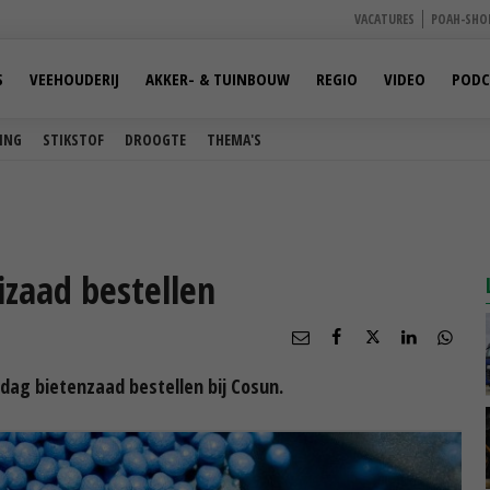
VACATURES
POAH-SHO
S
VEEHOUDERIJ
AKKER- & TUINBOUW
REGIO
VIDEO
PODC
ING
STIKSTOF
DROOGTE
THEMA'S
izaad bestellen
dag bietenzaad bestellen bij Cosun.