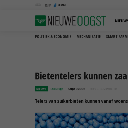
0 MM
15,8
NIEUW
POLITIEK & ECONOMIE
MECHANISATIE
SMART FARM
Bietentelers kunnen zaa
NIEUWS
LANDELIJK
HAIJO DODDE
10 DEC 2014 OM 09:03
UUR
Telers van suikerbieten kunnen vanaf woens