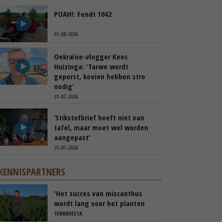
POAH!: Fendt 1042
01-08-2026
Oekraïne-vlogger Kees
Huizinga: ‘Tarwe wordt
geperst, koeien hebben stro
nodig’
31-07-2026
‘Stikstofbrief hoeft niet van
tafel, maar moet wel worden
aangepast’
31-07-2026
KENNISPARTNERS
'Het succes van miscanthus
wordt lang voor het planten
beslist'
TERRAVESTA