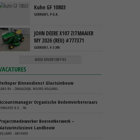
Kuhn GF 10803
GEBRUIKT, P.O.A.
JOHN DEERE X107 ZITMAAIER
MY 2026 (REU) #777371
GEBRUIKT, € 3.395
MEER ADVERTENTIES
VACATURES
Verkoper Binnendienst Glastuinbouw
KARO BV - ZWAAGDIJK, NOORD-HOLLAND,
Accountmanager Organische Bodemverbeteraars
COMGOED B.V. - NL
Projectmedewerker BoerenNetwerk –
Natuurinclusieve Landbouw
WIJ.LAND - ABCOUDE