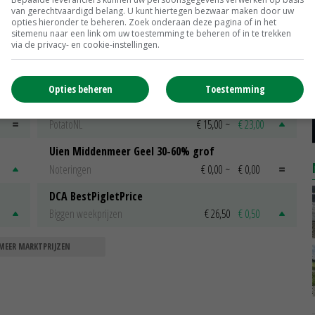
van gerechtvaardigd belang. U kunt hiertegen bezwaar maken door uw
opties hieronder te beheren. Zoek onderaan deze pagina of in het
sitemenu naar een link om uw toestemming te beheren of in te trekken
via de privacy- en cookie-instellingen.
Scharreleieren maat 59
Barneveld
€ 12,00
€ 0,00
Opties beheren
Toestemming
Fritesgeschikt NL Du Be
PotatoNL
€ 15,00
~
€ 23,00
Uien Middenmeer Geel 30-60% grof
Noteringen
€ 0,00
~
€ 0,00
DCA BestPigletPrice
Biggen weekprijzen
€ 26,50
€ 0,50
MEER MARKTPRIJZEN