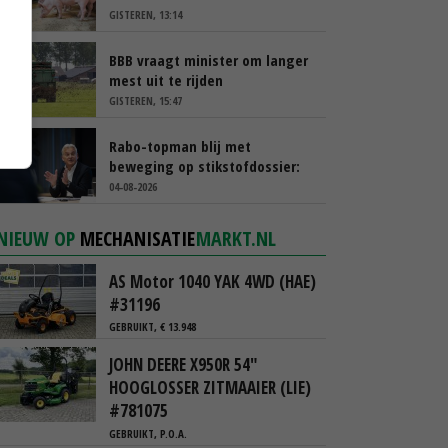
GISTEREN, 13:14
BBB vraagt minister om langer
mest uit te rijden
GISTEREN, 15:47
Rabo-topman blij met
beweging op stikstofdossier:
‘Verdienmodel van boeren blijft
04-08-2026
cruciaal’
NIEUW OP
MECHANISATIE
MARKT.NL
AS Motor 1040 YAK 4WD (HAE)
#31196
GEBRUIKT, € 13.948
JOHN DEERE X950R 54"
HOOGLOSSER ZITMAAIER (LIE)
#781075
GEBRUIKT, P.O.A.