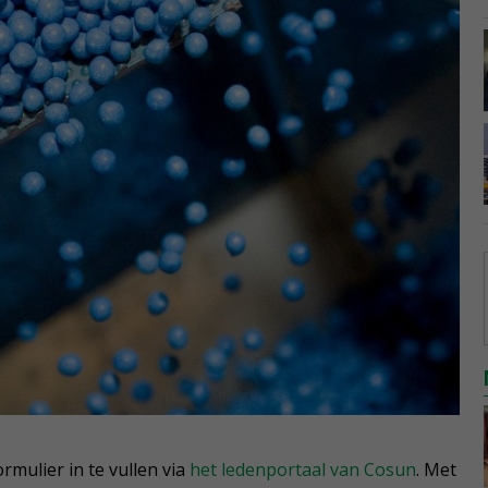
rmulier in te vullen via
het ledenportaal van Cosun
. Met