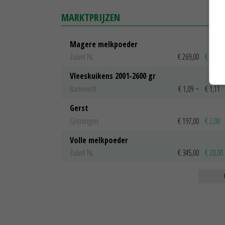
MARKTPRIJZEN
Magere melkpoeder
Zuivel NL
€ 269,00
€ 7,00
Vleeskuikens 2001-2600 gr
Barneveld
€ 1,09
~
€ 1,11
Gerst
Groningen
€ 197,00
€ 2,00
Volle melkpoeder
Zuivel NL
€ 345,00
€ 20,00