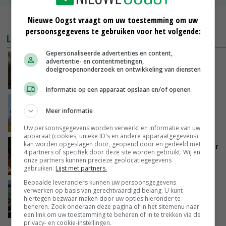
Nieuwe Oogst vraagt om uw toestemming om uw
MEER MARKTPRIJZEN
persoonsgegevens te gebruiken voor het volgende:
LAATSTE NIEUWS
Gepersonaliseerde advertenties en content,
‘Samenwerking A-ware en Amalthea gaat
advertentie- en contentmetingen,
doelgroepenonderzoek en ontwikkeling van diensten
zorgen voor meer balans’
GISTEREN, 16:01
Informatie op een apparaat opslaan en/of openen
Internationale vraag naar geitenzuivel blijft
Meer informatie
groot: Nederland in Europese top
GISTEREN, 15:33
Uw persoonsgegevens worden verwerkt en informatie van uw
apparaat (cookies, unieke ID's en andere apparaatgegevens)
kan worden opgeslagen door, geopend door en gedeeld met
Vlaamse varkensstapel krimpt, pluimveesector
4 partners of specifiek door deze site worden gebruikt. Wij en
groeit door schaalvergroting
onze partners kunnen precieze geolocatiegegevens
GISTEREN, 15:20
gebruiken.
Lijst met partners.
Bepaalde leveranciers kunnen uw persoonsgegevens
‘Cijfer jezelf niet weg en doe vooral ook waar
verwerken op basis van gerechtvaardigd belang. U kunt
hiertegen bezwaar maken door uw opties hieronder te
je gelukkig van wordt’
beheren. Zoek onderaan deze pagina of in het sitemenu naar
GISTEREN, 13:31
een link om uw toestemming te beheren of in te trekken via de
privacy- en cookie-instellingen.