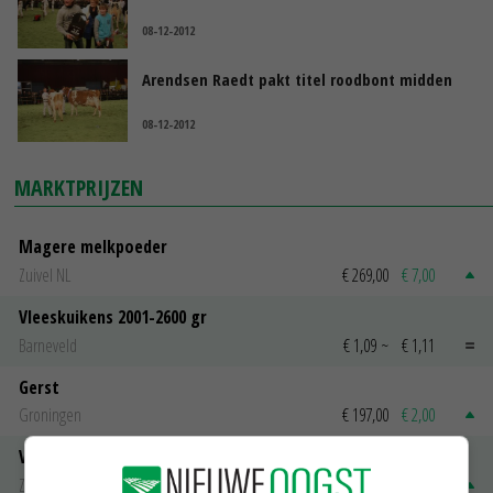
08-12-2012
Arendsen Raedt pakt titel roodbont midden
08-12-2012
MARKTPRIJZEN
Magere melkpoeder
Zuivel NL
€ 269,00
€ 7,00
Vleeskuikens 2001-2600 gr
Barneveld
€ 1,09
~
€ 1,11
Gerst
Groningen
€ 197,00
€ 2,00
Volle melkpoeder
Zuivel NL
€ 345,00
€ 20,00