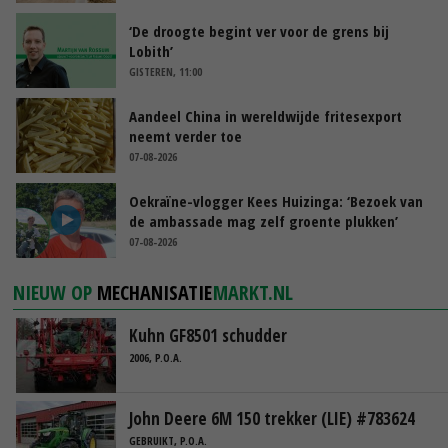
‘De droogte begint ver voor de grens bij
Lobith’
GISTEREN, 11:00
Aandeel China in wereldwijde fritesexport
neemt verder toe
07-08-2026
Oekraïne-vlogger Kees Huizinga: ‘Bezoek van
de ambassade mag zelf groente plukken’
07-08-2026
NIEUW OP
MECHANISATIE
MARKT.NL
Kuhn GF8501 schudder
2006, P.O.A.
John Deere 6M 150 trekker (LIE) #783624
GEBRUIKT, P.O.A.