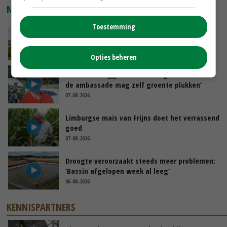
NIEUWSTE VIDEO'S
Toestemming
POAH!: John Deere 7730
GISTEREN, 10:00
Opties beheren
Oekraïne-vlogger Kees Huizinga: ‘Bezoek van
de ambassade mag zelf groente plukken’
07-08-2026
Limburgse mais van Frijns doet het verrassend
goed
07-08-2026
Droogte veroorzaakt steeds meer problemen:
‘Bassin afgelopen week al leeg’
06-08-2026
KENNISPARTNERS