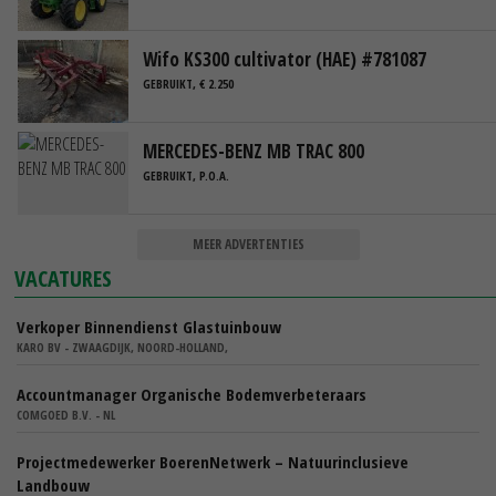
Wifo KS300 cultivator (HAE) #781087
GEBRUIKT, € 2.250
MERCEDES-BENZ MB TRAC 800
GEBRUIKT, P.O.A.
MEER ADVERTENTIES
VACATURES
Verkoper Binnendienst Glastuinbouw
KARO BV - ZWAAGDIJK, NOORD-HOLLAND,
Accountmanager Organische Bodemverbeteraars
COMGOED B.V. - NL
Projectmedewerker BoerenNetwerk – Natuurinclusieve
Landbouw