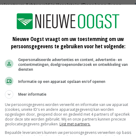
nkelcentrum Achterveld in IJsselstein. ‘Daar koop ik een
koeien vandaan komen. 'Zij legt uit over de slacht en
Nieuwe Oogst vraagt om uw toestemming om uw
ewel vierkantsverwaarding.'
persoonsgegevens te gebruiken voor het volgende:
it dat net gekocht is en is er afsluitend een proeverij.
Gepersonaliseerde advertenties en content, advertentie- en
contentmetingen, doelgroepenonderzoek en ontwikkeling van
diensten
tter en Facebook. ‘Maar het zou leuk zijn als heel veel
Informatie op een apparaat opslaan en/of openen
 als iedereen posters (zie pdf onderaan dit artikel)
Meer informatie
media te verspreiden.'
Uw persoonsgegevens worden verwerkt en informatie van uw apparaat
(cookies, unieke ID's en andere apparaatgegevens) kan worden
opgeslagen door, geopend door en gedeeld met 4 partners of specifiek
isje' Ester van Aalst, die meer wil weten over het
door deze site worden gebruikt. Wij en onze partners kunnen precieze
geolocatiegegevens gebruiken.
Lijst met partners.
ial media.
Bepaalde leveranciers kunnen uw persoonsgegevens verwerken op basis