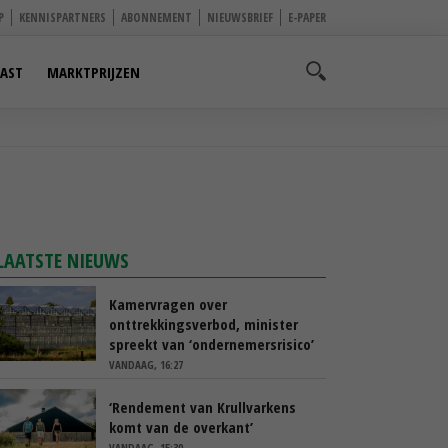
P
KENNISPARTNERS
ABONNEMENT
NIEUWSBRIEF
E-PAPER
AST
MARKTPRIJZEN
LAATSTE NIEUWS
Kamervragen over
onttrekkingsverbod, minister
spreekt van ‘ondernemersrisico’
VANDAAG, 16:27
‘Rendement van Krullvarkens
komt van de overkant’
VANDAAG, 15:30