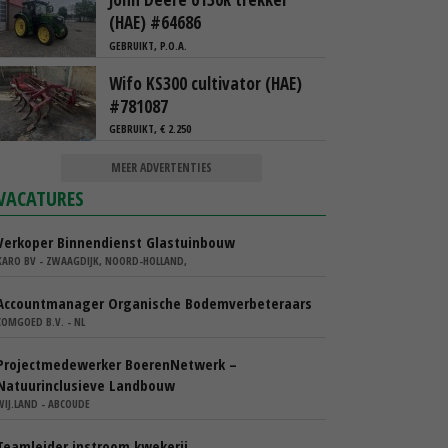
(HAE) #64686
GEBRUIKT, P.O.A.
Wifo KS300 cultivator (HAE)
#781087
GEBRUIKT, € 2.250
MEER ADVERTENTIES
VACATURES
Verkoper Binnendienst Glastuinbouw
KARO BV - ZWAAGDIJK, NOORD-HOLLAND,
Accountmanager Organische Bodemverbeteraars
COMGOED B.V. - NL
Projectmedewerker BoerenNetwerk –
Natuurinclusieve Landbouw
WIJ.LAND - ABCOUDE
Teamleider instroom kwekerij