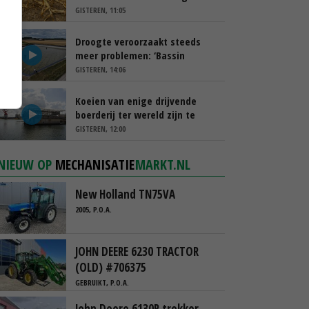
schappen
GISTEREN, 11:05
Droogte veroorzaakt steeds
meer problemen: ‘Bassin
afgelopen week al leeg’
GISTEREN, 14:06
Koeien van enige drijvende
boerderij ter wereld zijn te
koop
GISTEREN, 12:00
NIEUW OP
MECHANISATIE
MARKT.NL
New Holland TN75VA
2005, P.O.A.
JOHN DEERE 6230 TRACTOR
(OLD) #706375
GEBRUIKT, P.O.A.
John Deere 6130R trekker