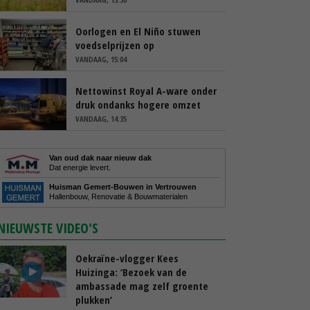
Oorlogen en El Niño stuwen
voedselprijzen op
VANDAAG, 15:04
Nettowinst Royal A-ware onder
druk ondanks hogere omzet
VANDAAG, 14:35
Van oud dak naar nieuw dak
Dat energie levert.
Huisman Gemert-Bouwen in Vertrouwen
Hallenbouw, Renovatie & Bouwmaterialen
NIEUWSTE VIDEO'S
Oekraïne-vlogger Kees
Huizinga: ‘Bezoek van de
ambassade mag zelf groente
plukken’