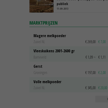
publiek
11-09-2013
MARKTPRIJZEN
Magere melkpoeder
Zuivel NL
€ 269,00
€ 7,00
Vleeskuikens 2001-2600 gr
Barneveld
€ 1,09
~
€ 1,11
Gerst
Groningen
€ 197,00
€ 2,00
Volle melkpoeder
Zuivel NL
€ 345,00
€ 20,00