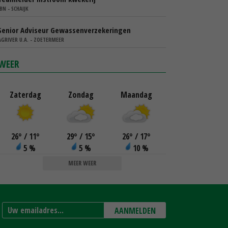
IBN - SCHAIJK
Senior Adviseur Gewassenverzekeringen
AGRIVER U.A. - ZOETERMEER
WEER
Zaterdag
Zondag
Maandag
26
°
/ 11
°
29
°
/ 15
°
26
°
/ 17
°
5 %
5 %
10 %
MEER WEER
AANMELDEN