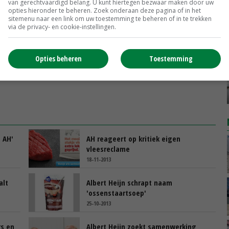
van gerechtvaardigd belang. U kunt hiertegen bezwaar maken door uw
opties hieronder te beheren. Zoek onderaan deze pagina of in het
sitemenu naar een link om uw toestemming te beheren of in te trekken
via de privacy- en cookie-instellingen.
er
slagers
Opties beheren
Toestemming
t AH'
AH reageert op kritiek eigen
vleesreclame
18-11-2013
alt
Albert Heijn schrapt naam
'ossenstaartsoep'
25-10-2013
rs en
Albert Heijn zoekt samenwerking