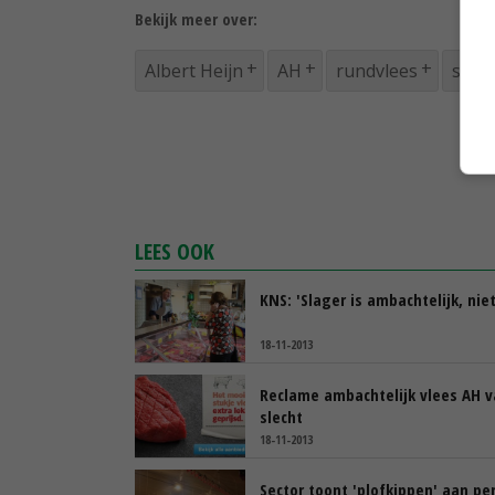
Bekijk meer over:
Albert Heijn
AH
rundvlees
slag
LEES OOK
KNS: 'Slager is ambachtelijk, nie
18-11-2013
Reclame ambachtelijk vlees AH v
slecht
18-11-2013
Sector toont 'plofkippen' aan pe