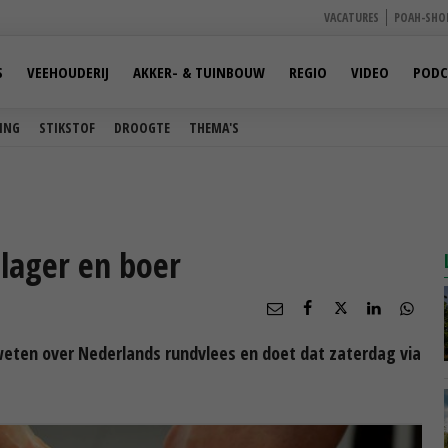
VACATURES
POAH-SHO
S
VEEHOUDERIJ
AKKER- & TUINBOUW
REGIO
VIDEO
PODC
ING
STIKSTOF
DROOGTE
THEMA'S
slager en boer
 weten over Nederlands rundvlees en doet dat zaterdag via