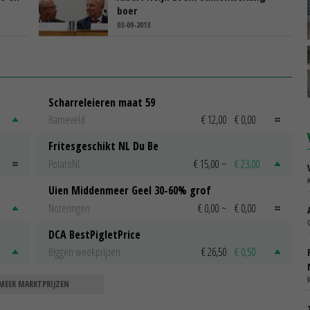
boer
03-09-2013
Scharreleieren maat 59
Barneveld
€ 12,00
€ 0,00
Fritesgeschikt NL Du Be
PotatoNL
€ 15,00
~
€ 23,00
Uien Middenmeer Geel 30-60% grof
Noteringen
€ 0,00
~
€ 0,00
DCA BestPigletPrice
Biggen weekprijzen
€ 26,50
€ 0,50
MEER MARKTPRIJZEN