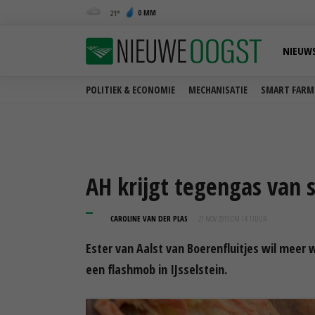
0 MM
21
NIEUW
POLITIEK & ECONOMIE
MECHANISATIE
SMART FARM
AH krijgt tegengas van 
CAROLINE VAN DER PLAS
21 NOV 2013 OM 14:11
UUR
Ester van Aalst van Boerenfluitjes wil meer
een flashmob in IJsselstein.