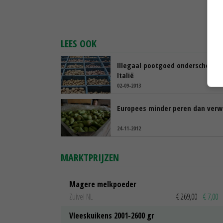
LEES OOK
Illegaal pootgoed onderschept i
Italië
02-09-2013
Europees minder peren dan verw
24-11-2012
MARKTPRIJZEN
Magere melkpoeder
Zuivel NL
€ 269,00
€ 7,00
Vleeskuikens 2001-2600 gr