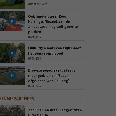
GISTEREN, 10:00
Oekraïne-vlogger Kees
Huizinga: ‘Bezoek van de
ambassade mag zelf groente
plukken’
07-08-2026
Limburgse mais van Frijns doet
het verrassend goed
07-08-2026
Droogte veroorzaakt steeds
meer problemen: ‘Bassin
afgelopen week al leeg’
06-08-2026
KENNISPARTNERS
Zandman en Kraaijvanger: twee
uitersten in