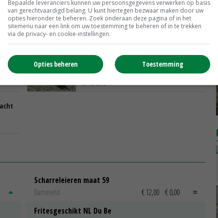
Bepaalde leveranciers kunnen uw persoonsgegevens verwerken op basis
van gerechtvaardigd belang. U kunt hiertegen bezwaar maken door uw
opties hieronder te beheren. Zoek onderaan deze pagina of in het
sitemenu naar een link om uw toestemming te beheren of in te trekken
via de privacy- en cookie-instellingen.
n
€ 2,66 miljard voor Italiaanse boeren
Opties beheren
Toestemming
27-12-2012
acht
Scharreleieren maat 59
Barneveld
€ 12,00
€ 0,00
Fritesgeschikt NL Du Be