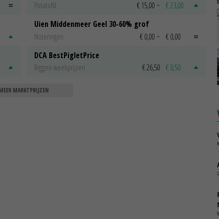
PotatoNL
€ 15,00
~
€ 23,00
Uien Middenmeer Geel 30-60% grof
Noteringen
€ 0,00
~
€ 0,00
DCA BestPigletPrice
Biggen weekprijzen
€ 26,50
€ 0,50
MEER MARKTPRIJZEN