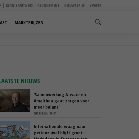
P
KENNISPARTNERS
ABONNEMENT
NIEUWSBRIEF
E-PAPER
AST
MARKTPRIJZEN
LAATSTE NIEUWS
‘Samenwerking A-ware en
Amalthea gaat zorgen voor
meer balans’
GISTEREN, 16:01
Internationale vraag naar
geitenzuivel blijft groot:
Nederland in Europese top