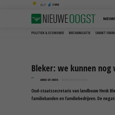
0 MM
20,2
NIEUW
POLITIEK & ECONOMIE
MECHANISATIE
SMART FARM
Bleker: we kunnen nog w
ARNO DE SNOO
06 NOV 2013 OM 10:07
UUR
Oud-staatssecretaris van landbouw Henk Blek
familiebanden en familiebedrijven. De negatie