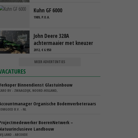
Kuhn GF 6000
1989, P.O.A.
John Deere 328A
achtermaaier met kneuzer
2012, € 6.950
MEER ADVERTENTIES
VACATURES
Verkoper Binnendienst Glastuinbouw
KARO BV - ZWAAGDIJK, NOORD-HOLLAND,
Accountmanager Organische Bodemverbeteraars
COMGOED B.V. - NL
Projectmedewerker BoerenNetwerk –
Natuurinclusieve Landbouw
WIJ.LAND - ABCOUDE