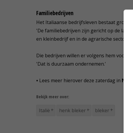
Familiebedrijven
Het Italiaanse bedrijfsleven bestaat grotend
'De familiebedrijven zijn gericht op de lan
en kleinbedrijf en in de agrarische sector oo
Die bedrijven willen er volgens hem voor z
'Dat is duurzaam ondernemen.'
•
Lees meer hierover deze zaterdag in
Nie
Bekijk meer over:
Italië
henk bleker
bleker