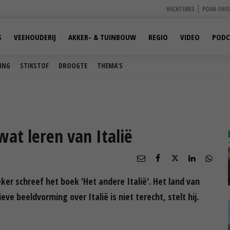
VACATURES
POAH-SHO
S
VEEHOUDERIJ
AKKER- & TUINBOUW
REGIO
VIDEO
PODC
ING
STIKSTOF
DROOGTE
THEMA'S
at leren van Italië
er schreef het boek 'Het andere Italië'. Het land van
ve beeldvorming over Italië is niet terecht, stelt hij.