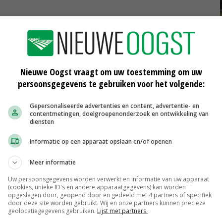
eels uit familiebedrijven. Dat is duurzaam, vindt Bleker.
ge termijn. In Nederland zien we dat binnen het midden-
k.'
Nieuwe Oogst vraagt om uw toestemming om uw
persoonsgegevens te gebruiken voor het volgende:
orgen dat het op de volgende generatie over kan gaan.
Gepersonaliseerde advertenties en content, advertentie- en
contentmetingen, doelgroepenonderzoek en ontwikkeling van
diensten
uwe Oogst
, edities LTO Noord
Informatie op een apparaat opslaan en/of openen
Meer informatie
Uw persoonsgegevens worden verwerkt en informatie van uw apparaat
(cookies, unieke ID's en andere apparaatgegevens) kan worden
opgeslagen door, geopend door en gedeeld met 4 partners of specifiek
door deze site worden gebruikt. Wij en onze partners kunnen precieze
geolocatiegegevens gebruiken.
Lijst met partners.