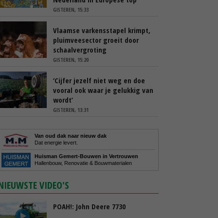
GISTEREN, 15:33
Vlaamse varkensstapel krimpt,
pluimveesector groeit door
schaalvergroting
GISTEREN, 15:20
‘Cijfer jezelf niet weg en doe
vooral ook waar je gelukkig van
wordt’
GISTEREN, 13:31
Van oud dak naar nieuw dak
Dat energie levert.
Huisman Gemert-Bouwen in Vertrouwen
Hallenbouw, Renovatie & Bouwmaterialen
NIEUWSTE VIDEO'S
POAH!: John Deere 7730