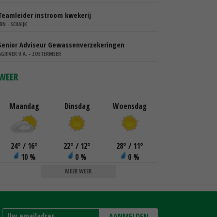
Teamleider instroom kwekerij
IBN - SCHAIJK
Senior Adviseur Gewassenverzekeringen
AGRIVER U.A. - ZOETERMEER
WEER
Maandag
Dinsdag
Woensdag
24
°
/ 16
°
22
°
/ 12
°
28
°
/ 11
°
10 %
0 %
0 %
MEER WEER
AANMELDEN