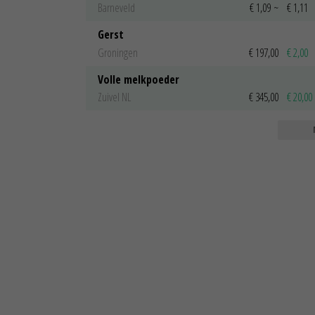
Barneveld
€ 1,09
~
€ 1,11
Gerst
Groningen
€ 197,00
€ 2,00
Volle melkpoeder
Zuivel NL
€ 345,00
€ 20,00