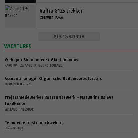
Valtra G125 trekker
GEBRUIKT, P.O.A.
MEER ADVERTENTIES
VACATURES
Verkoper Binnendienst Glastuinbouw
KARO BV - ZWAAGDIJK, NOORD-HOLLAND,
Accountmanager Organische Bodemverbeteraars
COMGOED B.V. - NL
Projectmedewerker BoerenNetwerk – Natuurinclusieve
Landbouw
WIJ.LAND - ABCOUDE
Teamleider instroom kwekerij
IBN - SCHAIJK