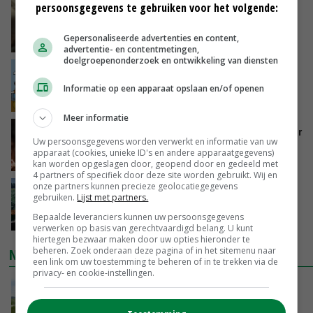
persoonsgegevens te gebruiken voor het volgende:
‘Samenwerking A-ware en Amalthea gaat
zorgen voor meer balans’
Gepersonaliseerde advertenties en content,
VANDAAG, 16:01
advertentie- en contentmetingen,
doelgroepenonderzoek en ontwikkeling van diensten
Internationale vraag naar geitenzuivel blijft
groot: Nederland in Europese top
Informatie op een apparaat opslaan en/of openen
VANDAAG, 15:33
Meer informatie
Vlaamse varkensstapel krimpt, pluimveesector
Uw persoonsgegevens worden verwerkt en informatie van uw
groeit door schaalvergroting
apparaat (cookies, unieke ID's en andere apparaatgegevens)
VANDAAG, 15:20
kan worden opgeslagen door, geopend door en gedeeld met
4 partners of specifiek door deze site worden gebruikt. Wij en
onze partners kunnen precieze geolocatiegegevens
‘Cijfer jezelf niet weg en doe vooral ook waar
gebruiken.
Lijst met partners.
je gelukkig van wordt’
Bepaalde leveranciers kunnen uw persoonsgegevens
VANDAAG, 13:31
verwerken op basis van gerechtvaardigd belang. U kunt
hiertegen bezwaar maken door uw opties hieronder te
beheren. Zoek onderaan deze pagina of in het sitemenu naar
NIEUWSTE VIDEO'S
een link om uw toestemming te beheren of in te trekken via de
privacy- en cookie-instellingen.
POAH!: John Deere 7730