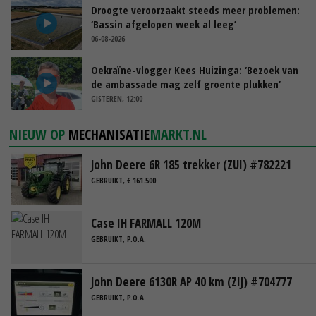
Droogte veroorzaakt steeds meer problemen:
‘Bassin afgelopen week al leeg’
06-08-2026
Oekraïne-vlogger Kees Huizinga: ‘Bezoek van
de ambassade mag zelf groente plukken’
GISTEREN, 12:00
NIEUW OP
MECHANISATIE
MARKT.NL
John Deere 6R 185 trekker (ZUI) #782221
GEBRUIKT, € 161.500
Case IH FARMALL 120M
GEBRUIKT, P.O.A.
John Deere 6130R AP 40 km (ZIJ) #704777
GEBRUIKT, P.O.A.