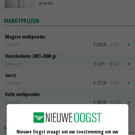
06-08-2012
MARKTPRIJZEN
Magere melkpoeder
Zuivel NL
€ 269,00
€ 7,00
Vleeskuikens 2001-2600 gr
Barneveld
€ 1,09
~
€ 1,11
Gerst
Groningen
€ 197,00
€ 2,00
Volle melkpoeder
Zuivel NL
€ 345,00
€ 20,00
MEER MARKTPRIJZEN
LAATSTE NIEUWS
Nieuwe Oogst vraagt om uw toestemming om uw