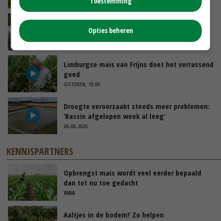
Toestemming
VANDAAG, 10:00
Oekraïne-vlogger Kees Huizinga: ‘Bezoek van
Opties beheren
de ambassade mag zelf groente plukken’
GISTEREN, 12:00
Limburgse mais van Frijns doet het verrassend
goed
GISTEREN, 10:00
Droogte veroorzaakt steeds meer problemen:
‘Bassin afgelopen week al leeg’
06-08-2026
KENNISPARTNERS
Opbrengst mais wordt veel eerder bepaald
dan tot nu toe gedacht
YARA
Aaltjes in de bodem? Zo helpen