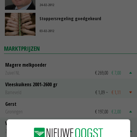
24-02-2012
Stoppersregeling goedgekeurd
03-02-2012
MARKTPRIJZEN
Magere melkpoeder
Zuivel NL
€ 269,00
€ 7,00
Vleeskuikens 2001-2600 gr
Barneveld
€ 1,09
~
€ 1,11
Gerst
Groningen
€ 197,00
€ 2,00
Volle melkpoeder
Zuivel NL
€ 345,00
€ 20,00