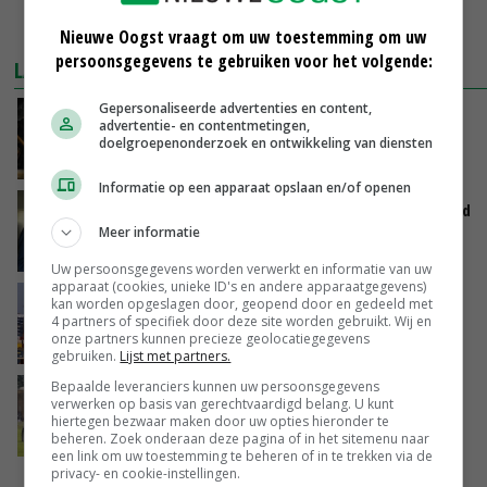
MEER MARKTPRIJZEN
Nieuwe Oogst vraagt om uw toestemming om uw
persoonsgegevens te gebruiken voor het volgende:
LAATSTE NIEUWS
Gepersonaliseerde advertenties en content,
Zalmkweker wil ‘standaard neerzetten die als
advertentie- en contentmetingen,
voorbeeld kan dienen voor sector’
doelgroepenonderzoek en ontwikkeling van diensten
VANDAAG, 06:21
Informatie op een apparaat opslaan en/of openen
Jan Vernooij stopt bij Vee&Logistiek Nederland
Meer informatie
VANDAAG, 06:00
Uw persoonsgegevens worden verwerkt en informatie van uw
apparaat (cookies, unieke ID's en andere apparaatgegevens)
China scherpt importeisen voor pootgoed aan
kan worden opgeslagen door, geopend door en gedeeld met
4 partners of specifiek door deze site worden gebruikt. Wij en
vanwege zebrachipbacterie
onze partners kunnen precieze geolocatiegegevens
GISTEREN, 16:25
gebruiken.
Lijst met partners.
Bepaalde leveranciers kunnen uw persoonsgegevens
BBB vraagt minister om langer mest uit te
verwerken op basis van gerechtvaardigd belang. U kunt
rijden
hiertegen bezwaar maken door uw opties hieronder te
beheren. Zoek onderaan deze pagina of in het sitemenu naar
GISTEREN, 15:47
een link om uw toestemming te beheren of in te trekken via de
privacy- en cookie-instellingen.