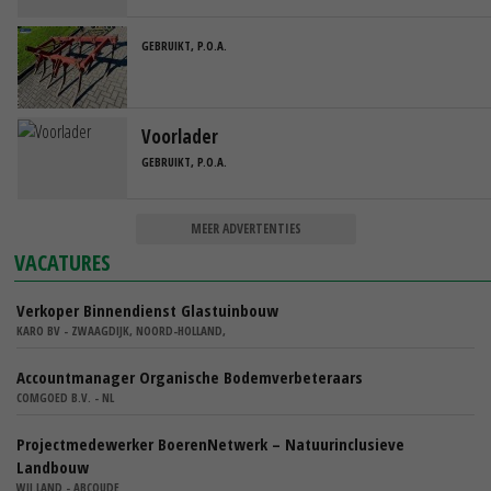
GEBRUIKT, P.O.A.
Voorlader
GEBRUIKT, P.O.A.
MEER ADVERTENTIES
VACATURES
Verkoper Binnendienst Glastuinbouw
KARO BV - ZWAAGDIJK, NOORD-HOLLAND,
Accountmanager Organische Bodemverbeteraars
COMGOED B.V. - NL
Projectmedewerker BoerenNetwerk – Natuurinclusieve
Landbouw
WIJ.LAND - ABCOUDE