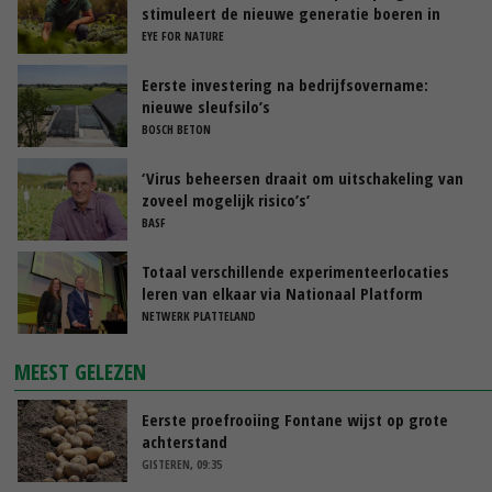
stimuleert de nieuwe generatie boeren in
Nederland
EYE FOR NATURE
Eerste investering na bedrijfsovername:
nieuwe sleufsilo’s
BOSCH BETON
‘Virus beheersen draait om uitschakeling van
zoveel mogelijk risico’s’
BASF
Totaal verschillende experimenteerlocaties
leren van elkaar via Nationaal Platform
NETWERK PLATTELAND
MEEST GELEZEN
Eerste proefrooiing Fontane wijst op grote
achterstand
GISTEREN, 09:35