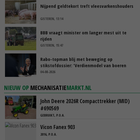
Nijpend geldtekort treft vleesvarkenshouders
GISTEREN, 13:14
BBB vraagt minister om langer mest uit te
rijden
GISTEREN, 15:47
Rabo-topman blij met beweging op
stikstofdossier: ‘Verdienmodel van boeren
blijft cruciaal’
04-08-2026
NIEUW OP
MECHANISATIE
MARKT.NL
John Deere 2026R Compacttrekker (MID)
#690569
GEBRUIKT, P.O.A.
Vicon Fanex 903
2016, P.O.A.