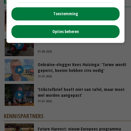
NIEUWSTE VIDEO'S
Toestemming
Danique in Canada: ‘Superveel schik gehad
tijdens stage’
04-08-2026
Opties beheren
POAH!: Fendt 1042
01-08-2026
Oekraïne-vlogger Kees Huizinga: ‘Tarwe wordt
geperst, koeien hebben stro nodig’
31-07-2026
‘Stikstofbrief hoeft niet van tafel, maar moet
wel worden aangepast’
31-07-2026
KENNISPARTNERS
Future Harvest: nieuw Europees programma