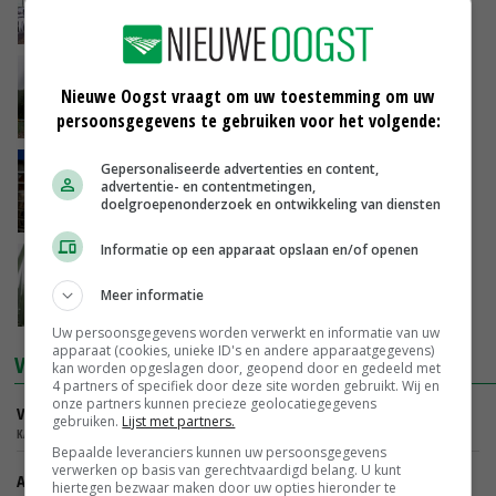
piek
GEBRS. FUITE
‘In de bestrijding van trips hangt alles met
Nieuwe Oogst vraagt om uw toestemming om uw
elkaar samen’
persoonsgegevens te gebruiken voor het volgende:
AGRIFIRM
Kortere boxtijd, rustiger melken en meer
Gepersonaliseerde advertenties en content,
advertentie- en contentmetingen,
ruimte om te blijven weiden
doelgroepenonderzoek en ontwikkeling van diensten
DELAVAL
Informatie op een apparaat opslaan en/of openen
Organisch bemesten en toch een snelle
stikstofafgifte
Meer informatie
AGRIFIRM
Uw persoonsgegevens worden verwerkt en informatie van uw
apparaat (cookies, unieke ID's en andere apparaatgegevens)
VACATURES
kan worden opgeslagen door, geopend door en gedeeld met
4 partners of specifiek door deze site worden gebruikt. Wij en
onze partners kunnen precieze geolocatiegegevens
Verkoper Binnendienst Glastuinbouw
gebruiken.
Lijst met partners.
KARO BV - ZWAAGDIJK, NOORD-HOLLAND,
Bepaalde leveranciers kunnen uw persoonsgegevens
verwerken op basis van gerechtvaardigd belang. U kunt
Accountmanager Organische Bodemverbeteraars
hiertegen bezwaar maken door uw opties hieronder te