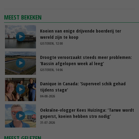
MEEST BEKEKEN
Koeien van enige drijvende boerderij ter
wereld zijn te koop
GISTEREN, 12:00
Droogte veroorzaakt steeds meer problemen:
‘Bassin afgelopen week al leeg’
GISTEREN, 14:06
Danique in Canada: ‘Superveel schik gehad
tijdens stage’
04-08-2026
Oekraïne-vlogger Kees Huizinga: ‘Tarwe wordt
geperst, koeien hebben stro nodig’
31-07-2026
MEEST GELEZEN