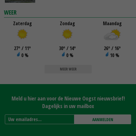
WEER
Zaterdag
Zondag
Maandag
27
°
/ 11
°
30
°
/ 14
°
26
°
/ 16
°
0 %
0 %
10 %
MEER WEER
Meld u hier aan voor de Nieuwe Oogst nieuwsbrief!
Dagelijks in uw mailbox
AANMELDEN