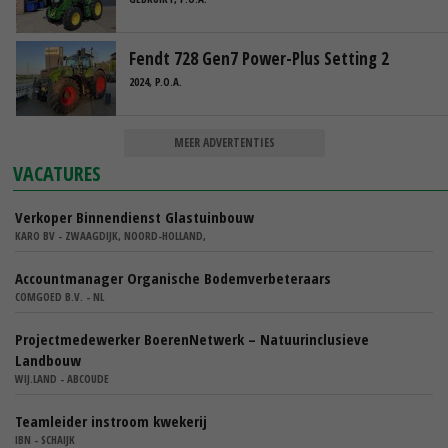
Fendt 728 Gen7 Power-Plus Setting 2
2024, P.O.A.
MEER ADVERTENTIES
VACATURES
Verkoper Binnendienst Glastuinbouw
KARO BV - ZWAAGDIJK, NOORD-HOLLAND,
Accountmanager Organische Bodemverbeteraars
COMGOED B.V. - NL
Projectmedewerker BoerenNetwerk – Natuurinclusieve
Landbouw
WIJ.LAND - ABCOUDE
Teamleider instroom kwekerij
IBN - SCHAIJK