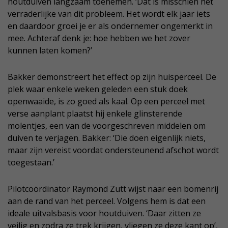
houtduiven langzaam toenemen. ‘Dat is misschien het
verraderlijke van dit probleem. Het wordt elk jaar iets
en daardoor groei je er als ondernemer ongemerkt in
mee. Achteraf denk je: hoe hebben we het zover
kunnen laten komen?’
Bakker demonstreert het effect op zijn huisperceel. De
plek waar enkele weken geleden een stuk doek
openwaaide, is zo goed als kaal. Op een perceel met
verse aanplant plaatst hij enkele glinsterende
molentjes, een van de voorgeschreven middelen om
duiven te verjagen. Bakker: ‘Die doen eigenlijk niets,
maar zijn vereist voordat ondersteunend afschot wordt
toegestaan.’
Pilotcoördinator Raymond Zutt wijst naar een bomenrij
aan de rand van het perceel. Volgens hem is dat een
ideale uitvalsbasis voor houtduiven. ‘Daar zitten ze
veilig en zodra ze trek krijgen, vliegen ze deze kant op’,