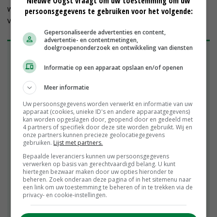
Nieuwe Oogst vraagt om uw toestemming om uw
wat werkt, hebben we eindelijk iets in handen om
persoonsgegevens te gebruiken voor het volgende:
verder te komen.’
Gepersonaliseerde advertenties en content,
advertentie- en contentmetingen,
doelgroepenonderzoek en ontwikkeling van diensten
Pilot moet bouwstenen leveren voor nieuw
beleid
Informatie op een apparaat opslaan en/of openen
De pilot in West-Friesland loopt tot en met juli en
wordt deels gefinancierd door de provincie Noord-
Meer informatie
Holland en deels door deelnemende telers. Onder
Uw persoonsgegevens worden verwerkt en informatie van uw
meer schadecijfers, waarnemingen van houtduiven,
apparaat (cookies, unieke ID's en andere apparaatgegevens)
kan worden opgeslagen door, geopend door en gedeeld met
inzet van jagers en resultaten van verschillende
4 partners of specifiek door deze site worden gebruikt. Wij en
maatregelen worden vastgelegd. Die informatie
onze partners kunnen precieze geolocatiegegevens
gebruiken.
Lijst met partners.
moet duidelijk maken welke aanpak daadwerkelijk
effect heeft en welke maatregelen vooral tijd en
Bepaalde leveranciers kunnen uw persoonsgegevens
verwerken op basis van gerechtvaardigd belang. U kunt
geld kosten. Volgens projectcoördinator Raymond
hiertegen bezwaar maken door uw opties hieronder te
Zutt is dat essentieel voor toekomstige
beheren. Zoek onderaan deze pagina of in het sitemenu naar
een link om uw toestemming te beheren of in te trekken via de
besluitvorming.
privacy- en cookie-instellingen.
Voorwaarde is dat ondernemers de duivenschade
blijven melden bij uitvoeringsorganisatie BIJ12, ook