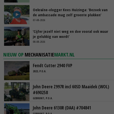
Oekraïne-vlogger Kees Huizinga: ‘Bezoek van
de ambassade mag zelf groente plukken’
07-08-2026
‘Cijfer jezelf niet weg en doe vooral ook waar
je gelukkig van wordt’
08-08-2026
NIEUW OP
MECHANISATIE
MARKT.NL
Fendt Cutter 2940 FVP
2023, P.O.A.
John Deere Z997R incl 60SD Maaidek (WOL)
#690258
GEBRUIKT, P.O.A.
John Deere 6130R (DAA) #704841
GEBRUIKT, P.O.A.