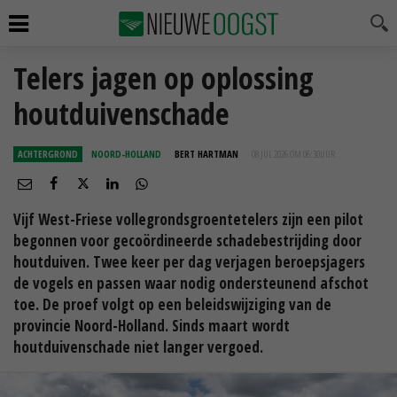
Telers jagen op oplossing
houtduivenschade
ACHTERGROND
NOORD-HOLLAND
BERT HARTMAN
08 JUL 2026 OM 06:30
UUR
Vijf West-Friese vollegrondsgroentetelers zijn een pilot
begonnen voor gecoördineerde schadebestrijding door
houtduiven. Twee keer per dag verjagen beroepsjagers
de vogels en passen waar nodig ondersteunend afschot
toe. De proef volgt op een beleidswijziging van de
provincie Noord-Holland. Sinds maart wordt
houtduivenschade niet langer vergoed.