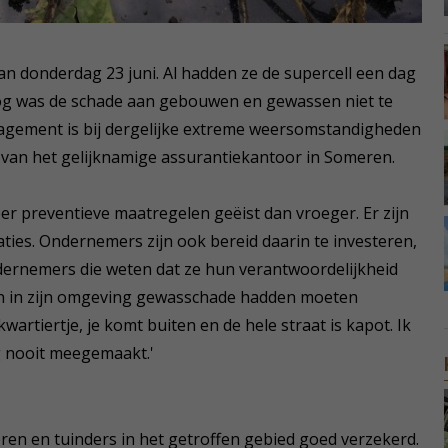
n donderdag 23 juni. Al hadden ze de supercell een dag
og was de schade aan gebouwen en gewassen niet te
gement is bij dergelijke extreme weersomstandigheden
van het gelijknamige assurantiekantoor in Someren.
 preventieve maatregelen geëist dan vroeger. Er zijn
aties. Ondernemers zijn ook bereid daarin te investeren,
ndernemers die weten dat ze hun verantwoordelijkheid
n in zijn omgeving gewasschade hadden moeten
artiertje, je komt buiten en de hele straat is kapot. Ik
og nooit meegemaakt.'
en en tuinders in het getroffen gebied goed verzekerd.