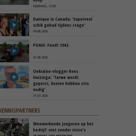
VANDAAG, 12:00
Danique in Canada: ‘Superveel
schik gehad tijdens stage’
04-08-2026
POAH!: Fendt 1042
01-08-2026
Oekraïne-vlogger Kees
Huizinga: ‘Tarwe wordt
geperst, koeien hebben stro
nodig’
31-07-2026
KENNISPARTNERS
Meewerkende jongeren op het
bedrijf: niet zonder risico's
AB WERKT ZUID-NEDERLAND