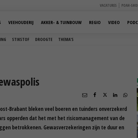
VACATURES
POAH-SHO
S
VEEHOUDERIJ
AKKER- & TUINBOUW
REGIO
VIDEO
PODC
ING
STIKSTOF
DROOGTE
THEMA'S
ewaspolis
ost-Brabant bleken veel boeren en tuinders onverzekerd
rs opperden dat het met het risicomanagement van de
eggen betrokkenen. Gewasverzekeringen zijn te duur en