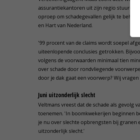
assurantiekantoren uit zijn regio stuurde 
oproep om schadegevallen gelijk te behand
en Hart van Nederland.
'99 procent van de claims wordt soepel afg
uiteenlopende conclusies getrokken. Bijvoo
volgens de voorwaarden minimaal tien min
over schade door rondvliegende voorwerpen l
door je dak gaat een voorwerp? Wij vragen d
Juni uitzonderlijk slecht
Veltmans vreest dat de schade als gevolg va
toenemen. 'In boomkwekerijen beginnen be
je nu over slechte opbrengsten bij granen e
uitzonderlijk slecht.'