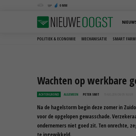
0 MM
19
NIEUW
POLITIEK & ECONOMIE
MECHANISATIE
SMART FARM
Wachten op werkbare g
ACHTERGROND
ALGEMEEN
PETER SMIT
19 AUG 2016 OM 09:16
UUR
Na de hagelstorm begin deze zomer in Zuido
voor de opgelopen gewasschade. Verzekeraa
ondernemers niet goed zit. Ten onrechte, z
te ingewikkeld.