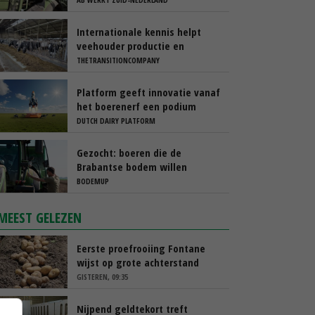
Internationale kennis helpt
veehouder productie en
rantsoen te optimaliseren
THETRANSITIONCOMPANY
Platform geeft innovatie vanaf
het boerenerf een podium
DUTCH DAIRY PLATFORM
Gezocht: boeren die de
Brabantse bodem willen
verbeteren
BODEMUP
MEEST GELEZEN
Eerste proefrooiing Fontane
wijst op grote achterstand
GISTEREN, 09:35
Nijpend geldtekort treft