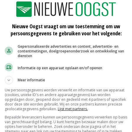
5 procent uitgekeerd met inhouding van 30 procent
 en uitsluitingen, zoals voor schade door overstromingen
Nieuwe Oogst vraagt om uw toestemming om uw
persoonsgegevens te gebruiken voor het volgende:
Gepersonaliseerde advertenties en content, advertentie- en
e maar 70 procent uitgekeerd, stelt Veltmans. Bij een
contentmetingen, doelgroepenonderzoek en ontwikkeling van
g 10 tot 15 procent vanaf getrokken, omdat een boer dan
diensten
en en certificeren.
Informatie op een apparaat opslaan en/of openen
Meer informatie
 van de verzekerde waarde. Vooral steenfruit als
ekeren vanwege het hoge risico. Ondernemers gaan dan
Uw persoonsgegevens worden verwerkt en informatie van uw apparaat
(cookies, unieke ID's en andere apparaatgegevens) kan worden
akkelijk om dan te zeggen dat het hun eigen schuld is
opgeslagen door, geopend door en gedeeld met 4 partners of specifiek
door deze site worden gebruikt. Wij en onze partners kunnen precieze
geolocatiegegevens gebruiken.
Lijst met partners.
Bepaalde leveranciers kunnen uw persoonsgegevens verwerken op basis
van gerechtvaardigd belang. U kunt hiertegen bezwaar maken door uw
opties hieronder te beheren. Zoek onderaan deze pagina of in het
 publiciteit. Samen met zeven andere
sitemenu naar een link om uw toestemming te beheren of in te trekken