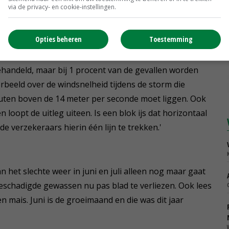
via de privacy- en cookie-instellingen.
hij een brief naar het Verbond van Verzekeraars met de
elen. Hij haalde het NOS Journaal, Eindhovens Dagblad
Opties beheren
Toestemming
ehandeld, maar bij 1 procent van de gevallen worden
rbeeld over de windsnelheid tijdens de storm die
uten boven de 14 meter per seconde moet liggen. Ook
oopt de uitleg uiteen. Is een blok ijs dat horizontaal
e verzekeraars hierin één lijn te trekken.'
n het slechte weer in juni en juli alleen nog maar gaat
schadigde gewassen nu pas blad te verliezen. Ook lees
n mais. Juni is de groeimaand en die was dit jaar