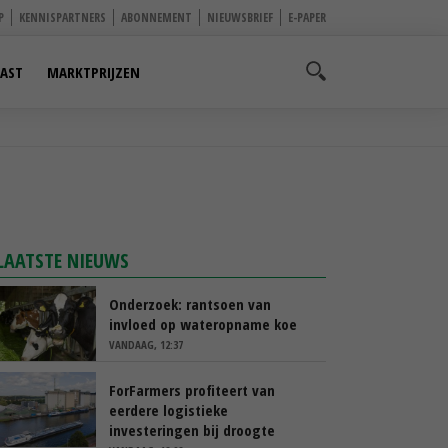
P
KENNISPARTNERS
ABONNEMENT
NIEUWSBRIEF
E-PAPER
AST
MARKTPRIJZEN
LAATSTE NIEUWS
Onderzoek: rantsoen van
invloed op wateropname koe
VANDAAG, 12:37
ForFarmers profiteert van
eerdere logistieke
investeringen bij droogte