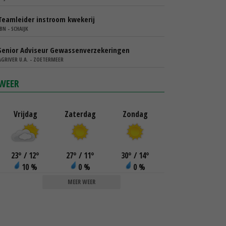
Teamleider instroom kwekerij
IBN - SCHAIJK
Senior Adviseur Gewassenverzekeringen
AGRIVER U.A. - ZOETERMEER
WEER
Vrijdag
Zaterdag
Zondag
23
°
/ 12
°
27
°
/ 11
°
30
°
/ 14
°
10 %
0 %
0 %
MEER WEER