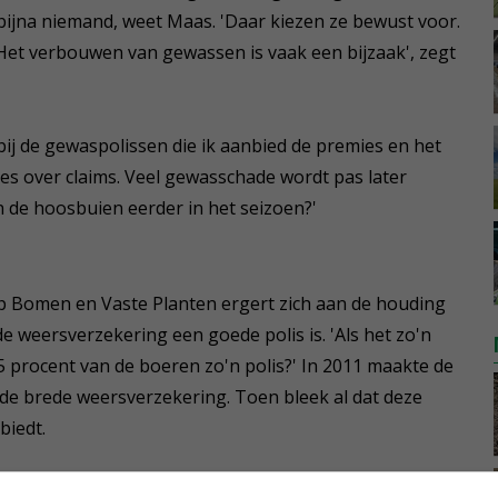
bijna niemand, weet Maas. 'Daar kiezen ze bewust voor.
. Het verbouwen van gewassen is vaak een bijzaak', zegt
 bij de gewaspolissen die ik aanbied de premies en het
ies over claims. Veel gewasschade wordt pas later
n de hoosbuien eerder in het seizoen?'
p Bomen en Vaste Planten ergert zich aan de houding
e weersverzekering een goede polis is. 'Als het zo'n
 procent van de boeren zo'n polis?' In 2011 maakte de
de brede weersverzekering. Toen bleek al dat deze
biedt.
 ken ik ondernemers die geweigerd worden vanwege te