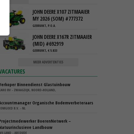
JOHN DEERE X107 ZITMAAIER
MY 2026 (SOM) #777372
GEBRUIKT, P.O.A.
JOHN DEERE X167R ZITMAAIER
(MID) #692919
GEBRUIKT, € 5.833
MEER ADVERTENTIES
VACATURES
Verkoper Binnendienst Glastuinbouw
KARO BV - ZWAAGDIJK, NOORD-HOLLAND,
Accountmanager Organische Bodemverbeteraars
COMGOED B.V. - NL
Projectmedewerker BoerenNetwerk –
Natuurinclusieve Landbouw
WIJ.LAND - ABCOUDE