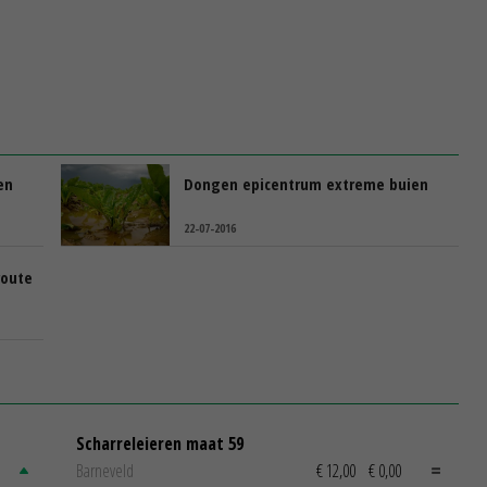
en
Dongen epicentrum extreme buien
22-07-2016
route
Scharreleieren maat 59
Barneveld
€ 12,00
€ 0,00