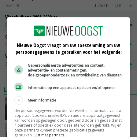
Zuivel NL
€ 269,00
€ 7,00
Vleeskuikens 2001-2600 gr
Barneveld
€ 1,09
~
€ 1,11
Gerst
Groningen
€ 197,00
€ 2,00
Nieuwe Oogst vraagt om uw toestemming om uw
persoonsgegevens te gebruiken voor het volgende:
Volle melkpoeder
Zuivel NL
€ 345,00
€ 20,00
Gepersonaliseerde advertenties en content,
advertentie- en contentmetingen,
doelgroepenonderzoek en ontwikkeling van diensten
MEER MARKTPRIJZEN
Informatie op een apparaat opslaan en/of openen
LAATSTE NIEUWS
Meer informatie
‘Samenwerking A-ware en Amalthea gaat
zorgen voor meer balans’
Uw persoonsgegevens worden verwerkt en informatie van uw
GISTEREN, 16:01
apparaat (cookies, unieke ID's en andere apparaatgegevens)
kan worden opgeslagen door, geopend door en gedeeld met
4 partners of specifiek door deze site worden gebruikt. Wij en
Internationale vraag naar geitenzuivel blijft
onze partners kunnen precieze geolocatiegegevens
groot: Nederland in Europese top
gebruiken.
Lijst met partners.