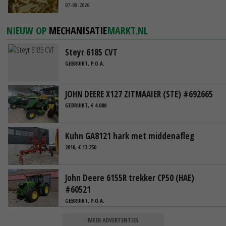
07-08-2026
NIEUW OP
MECHANISATIE
MARKT.NL
Steyr 6185 CVT
GEBRUIKT, P.O.A.
JOHN DEERE X127 ZITMAAIER (STE) #692665
GEBRUIKT, € 4.080
Kuhn GA8121 hark met middenafleg
2010, € 13.250
John Deere 6155R trekker CP50 (HAE)
#60521
GEBRUIKT, P.O.A.
MEER ADVERTENTIES