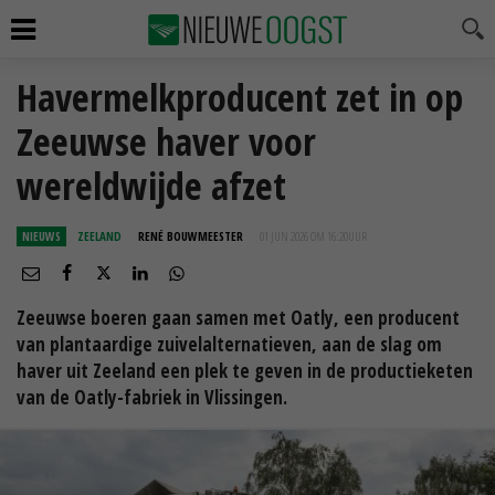
Havermelkproducent zet in op
Zeeuwse haver voor
wereldwijde afzet
NIEUWS
ZEELAND
RENÉ BOUWMEESTER
01 JUN 2026 OM 16:20
UUR
Zeeuwse boeren gaan samen met Oatly, een producent
van plantaardige zuivelalternatieven, aan de slag om
haver uit Zeeland een plek te geven in de productieketen
van de Oatly-fabriek in Vlissingen.