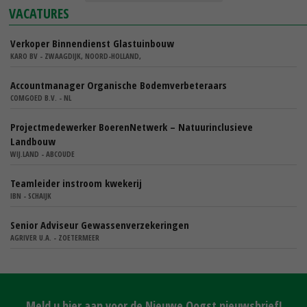
VACATURES
Verkoper Binnendienst Glastuinbouw
KARO BV - ZWAAGDIJK, NOORD-HOLLAND,
Accountmanager Organische Bodemverbeteraars
COMGOED B.V. - NL
Projectmedewerker BoerenNetwerk – Natuurinclusieve
Landbouw
WIJ.LAND - ABCOUDE
Teamleider instroom kwekerij
IBN - SCHAIJK
Senior Adviseur Gewassenverzekeringen
AGRIVER U.A. - ZOETERMEER
Meld u hier aan voor de Nieuwe Oogst nieuwsbrief!