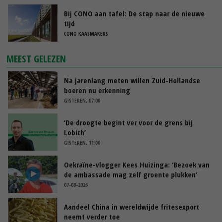
Bij CONO aan tafel: De stap naar de nieuwe
tijd
CONO KAASMAKERS
MEEST GELEZEN
Na jarenlang meten willen Zuid-Hollandse
boeren nu erkenning
GISTEREN, 07:00
‘De droogte begint ver voor de grens bij
Lobith’
GISTEREN, 11:00
Oekraïne-vlogger Kees Huizinga: ‘Bezoek van
de ambassade mag zelf groente plukken’
07-08-2026
Aandeel China in wereldwijde fritesexport
neemt verder toe