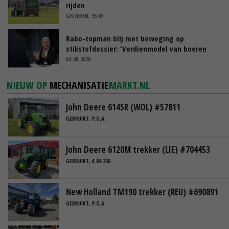
rijden
GISTEREN, 15:47
Rabo-topman blij met beweging op
stikstofdossier: ‘Verdienmodel van boeren
blijft cruciaal’
04-08-2026
NIEUW OP
MECHANISATIE
MARKT.NL
John Deere 6145R (WOL) #57811
GEBRUIKT, P.O.A.
John Deere 6120M trekker (LIE) #704453
GEBRUIKT, € 84.250
New Holland TM190 trekker (REU) #690891
GEBRUIKT, P.O.A.