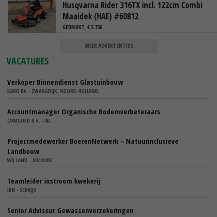
Husqvarna Rider 316TX incl. 122cm Combi
Maaidek (HAE) #60812
GEBRUIKT, € 5.750
MEER ADVERTENTIES
VACATURES
Verkoper Binnendienst Glastuinbouw
KARO BV - ZWAAGDIJK, NOORD-HOLLAND,
Accountmanager Organische Bodemverbeteraars
COMGOED B.V. - NL
Projectmedewerker BoerenNetwerk – Natuurinclusieve
Landbouw
WIJ.LAND - ABCOUDE
Teamleider instroom kwekerij
IBN - SCHAIJK
Senior Adviseur Gewassenverzekeringen