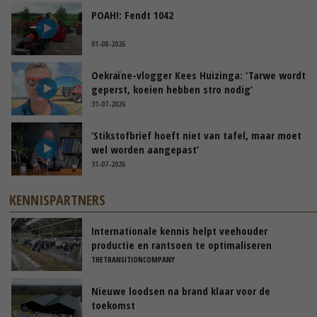
POAH!: Fendt 1042
01-08-2026
Oekraïne-vlogger Kees Huizinga: ‘Tarwe wordt
geperst, koeien hebben stro nodig’
31-07-2026
‘Stikstofbrief hoeft niet van tafel, maar moet
wel worden aangepast’
31-07-2026
KENNISPARTNERS
Internationale kennis helpt veehouder
productie en rantsoen te optimaliseren
THETRANSITIONCOMPANY
Nieuwe loodsen na brand klaar voor de
toekomst