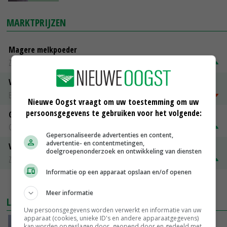
MARKTPRIJZEN
Magere melkpoeder
Zuivel NL
€ 269,00
€ 7,00
Vleeskuikens 2001-2600 gr
Barneveld
€ 1,09
~
€ 1,11
Nieuwe Oogst vraagt om uw toestemming om uw
persoonsgegevens te gebruiken voor het volgende:
Gerst
Groningen
€ 197,00
€ 2,00
Gepersonaliseerde advertenties en content,
advertentie- en contentmetingen,
Volle melkpoeder
doelgroepenonderzoek en ontwikkeling van diensten
Zuivel NL
€ 345,00
€ 20,00
Informatie op een apparaat opslaan en/of openen
MEER MARKTPRIJZEN
Meer informatie
LAATSTE NIEUWS
Uw persoonsgegevens worden verwerkt en informatie van uw
apparaat (cookies, unieke ID's en andere apparaatgegevens)
China scherpt importeisen voor pootgoed aan
kan worden opgeslagen door, geopend door en gedeeld met