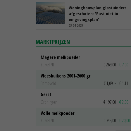
Woningbouwplan glastuinders
afgeschoten: 'Past niet in
omgevingsplan'
03-04-2025
MARKTPRIJZEN
Magere melkpoeder
Zuivel NL
€ 269,00
€ 7,00
Vleeskuikens 2001-2600 gr
Barneveld
€ 1,09
~
€ 1,11
Gerst
Groningen
€ 197,00
€ 2,00
Volle melkpoeder
Zuivel NL
€ 345,00
€ 20,00