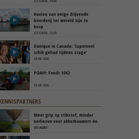
GISTEREN, 14:06
Koeien van enige drijvende
boerderij ter wereld zijn te
koop
GISTEREN, 12:00
Danique in Canada: ‘Superveel
schik gehad tijdens stage’
04-08-2026
POAH!: Fendt 1042
01-08-2026
KENNISPARTNERS
Meer grip op stikstof, minder
verliezen voor akkerbouwers én
melkveehouders
OCI AGRO