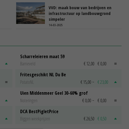
VVD: maak bouw van bedrijven en
infrastructuur op landbouwgrond
simpeler
14-03-2025
Scharreleieren maat 59
Barneveld
€ 12,00
€ 0,00
Fritesgeschikt NL Du Be
PotatoNL
€ 15,00
~
€ 23,00
Uien Middenmeer Geel 30-60% grof
Noteringen
€ 0,00
~
€ 0,00
DCA BestPigletPrice
Biggen weekprijzen
€ 26,50
€ 0,50