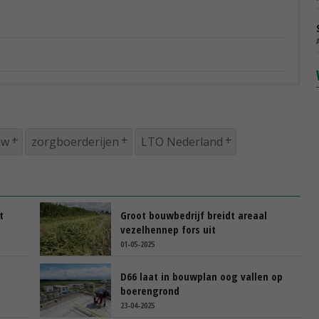
uw
zorgboerderijen
LTO Nederland
t
Groot bouwbedrijf breidt areaal
vezelhennep fors uit
01-05-2025
D66 laat in bouwplan oog vallen op
boerengrond
23-04-2025