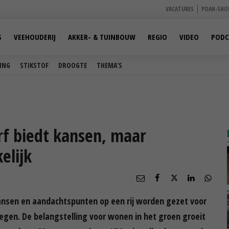
VACATURES
POAH-SHO
S
VEEHOUDERIJ
AKKER- & TUINBOUW
REGIO
VIDEO
PODC
ING
STIKSTOF
DROOGTE
THEMA'S
f biedt kansen, maar
elijk
ansen en aandachtspunten op een rij worden gezet voor
egen. De belangstelling voor wonen in het groen groeit