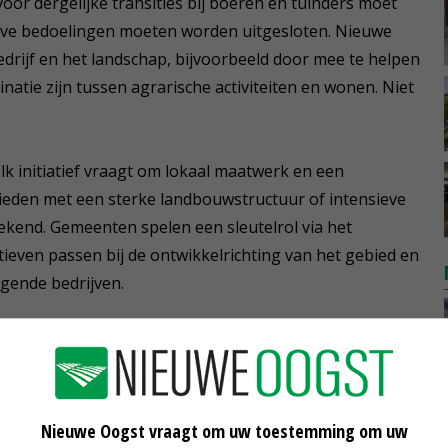
voor dergelijke transities bij boeren en tuinders moet
ieve bedoelingen moeten worden uitgesloten. Nieuwe
edrijf en het landschap, bijvoorbeeld door mee te helpen
atie zijn tussen agrarische activiteiten en wonen. Niet
lk initiatief vraagt om lokaal maatwerk en een
ieden met een sterke landbouwstructuur of intensieve
ekend. Gemeenten spelen een sleutelrol via het
ieven passen bij de ontwikkelrichting van het gebied en
gende bedrijven.
 het erf. Zo is er wonen in de kernrandzone. Hiermee
 aan de rand van dorpen of steden, vaak met
 de organisatie ruimte voor agrarische bedrijfswoningen
eel verbonden met het erf en het landschap. Tot slot
Nieuwe Oogst vraagt om uw toestemming om uw