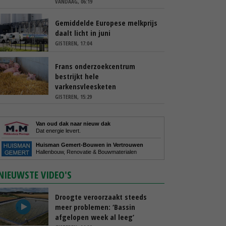
VANDAAG, 06:19
Gemiddelde Europese melkprijs
daalt licht in juni
GISTEREN, 17:04
Frans onderzoekcentrum
bestrijkt hele
varkensvleesketen
GISTEREN, 15:29
Van oud dak naar nieuw dak
Dat energie levert.
Huisman Gemert-Bouwen in Vertrouwen
Hallenbouw, Renovatie & Bouwmaterialen
NIEUWSTE VIDEO'S
Droogte veroorzaakt steeds
meer problemen: ‘Bassin
afgelopen week al leeg’