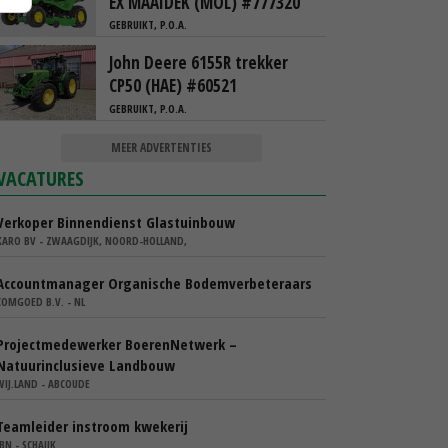
EX MAAIDEK (MOL) #777320
GEBRUIKT, P.O.A.
John Deere 6155R trekker
CP50 (HAE) #60521
GEBRUIKT, P.O.A.
MEER ADVERTENTIES
VACATURES
Verkoper Binnendienst Glastuinbouw
KARO BV - ZWAAGDIJK, NOORD-HOLLAND,
Accountmanager Organische Bodemverbeteraars
COMGOED B.V. - NL
Projectmedewerker BoerenNetwerk –
Natuurinclusieve Landbouw
WIJ.LAND - ABCOUDE
Teamleider instroom kwekerij
IBN - SCHAIJK