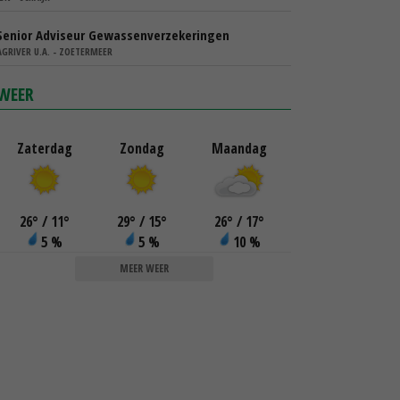
Senior Adviseur Gewassenverzekeringen
AGRIVER U.A. - ZOETERMEER
WEER
Zaterdag
Zondag
Maandag
26
°
/ 11
°
29
°
/ 15
°
26
°
/ 17
°
5 %
5 %
10 %
MEER WEER