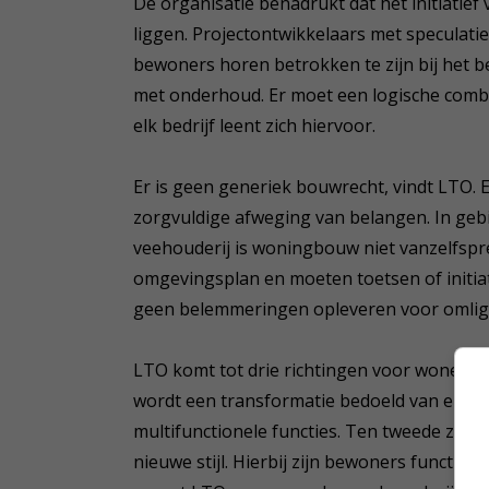
De organisatie benadrukt dat het initiatief 
liggen. Projectontwikkelaars met speculat
bewoners horen betrokken te zijn bij het b
met onderhoud. Er moet een logische combin
elk bedrijf leent zich hiervoor.
Er is geen generiek bouwrecht, vindt LTO. E
zorgvuldige afweging van belangen. In geb
veehouderij is woningbouw niet vanzelfspr
omgevingsplan en moeten toetsen of initiat
geen belemmeringen opleveren voor omlig
LTO komt tot drie richtingen voor wonen op
wordt een transformatie bedoeld van erven
multifunctionele functies. Ten tweede ziet
nieuwe stijl. Hierbij zijn bewoners function