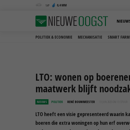
0,4 MM
14
NIEUW
POLITIEK & ECONOMIE
MECHANISATIE
SMART FARM
LTO: wonen op boerener
maatwerk blijft noodzak
NIEUWS
POLITIEK
RENÉ BOUWMEESTER
13 JUN 2025 OM 13:37
UUR
LTO heeft een visie gepresenteerd waarin k
boeren die extra woningen op hun erf overw