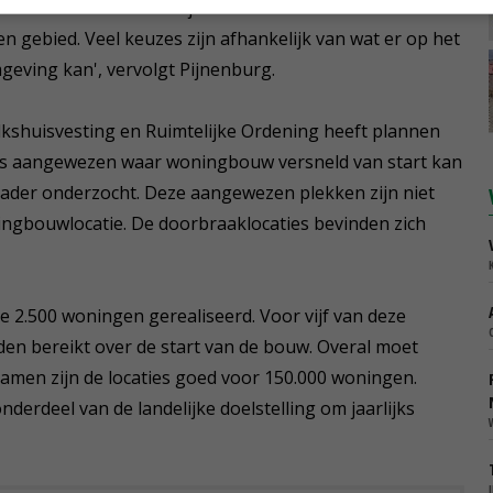
t boerenerf betreft altijd lokaal maatwerk en een
 gebied. Veel keuzes zijn afhankelijk van wat er op het
geving kan', vervolgt Pijnenburg.
lkshuisvesting en Ruimtelijke Ordening heeft plannen
ies aangewezen waar woningbouw versneld van start kan
nader onderzocht. Deze aangewezen plekken zijn niet
ngbouwlocatie. De doorbraaklocaties bevinden zich
 2.500 woningen gerealiseerd. Voor vijf van deze
den bereikt over de start van de bouw. Overal moet
 Samen zijn de locaties goed voor 150.000 woningen.
derdeel van de landelijke doelstelling om jaarlijks