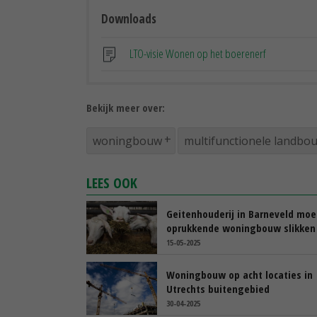
Downloads
LTO-visie Wonen op het boerenerf
Bekijk meer over:
woningbouw
multifunctionele landbo
LEES OOK
Geitenhouderij in Barneveld moe
oprukkende woningbouw slikken
15-05-2025
Woningbouw op acht locaties in
Utrechts buitengebied
30-04-2025