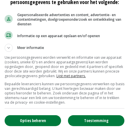
at er een groeiende behoefte is aan zorgwoningen op
persoonsgegevens te gebruiken voor het volgende:
Gepersonaliseerde advertenties en content, advertentie- en
contentmetingen, doelgroepenonderzoek en ontwikkeling van
diensten
 het landschap, de leefomgeving en belemmeringen
Informatie op een apparaat opslaan en/of openen
in heldere afspraken met bewoners, ruimtelijke
Meer informatie
e projecten. Initiatieven moeten bijdragen aan de
van het cultuurlandschap.
Uw persoonsgegevens worden verwerkt en informatie van uw apparaat
(cookies, unieke ID's en andere apparaatgegevens) kan worden
opgeslagen door, geopend door en gedeeld met 4 partners of specifiek
door deze site worden gebruikt. Wij en onze partners kunnen precieze
ng van beoordelingskaders. LTO-vakgroep
geolocatiegegevens gebruiken.
Lijst met partners.
elingen nauwgezet en blijft zich inzetten voor een
Bepaalde leveranciers kunnen uw persoonsgegevens verwerken op basis
van gerechtvaardigd belang. U kunt hiertegen bezwaar maken door uw
ondernemerschap.
opties hieronder te beheren. Zoek onderaan deze pagina of in het
sitemenu naar een link om uw toestemming te beheren of in te trekken
via de privacy- en cookie-instellingen.
 buitengebied. Zeker in gebieden met een sterke
Opties beheren
Toestemming
om huizen te bouwen. 'In onze visie staat een goede