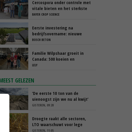
Cercospora onder controle met
vitale bieten en het sterkste
spuitschema
BAYER CROP SCIENCE
Eerste investering na
bedrijfsovername: nieuwe
sleufsilo’s
BOSCH BETON
Familie Wilpshaar groeit in
Canada: 500 koeien en
robotmelken
LELY
MEEST GELEZEN
‘De eerste 10 ton van de
uienoogst zijn we nu al kwijt’
GISTEREN, 09:28
Droogte raakt alle sectoren,
LTO waarschuwt voor lege
schappen
GISTEREN, 11:05