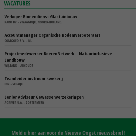
VACATURES
Verkoper Binnendienst Glastuinbouw
KARO BV - ZWAAGDIJK, NOORD-HOLLAND,
Accountmanager Organische Bodemverbeteraars
COMGOED B.V. - NL
Projectmedewerker BoerenNetwerk – Natuurinclusieve
Landbouw
WIJ.LAND - ABCOUDE
Teamleider instroom kwekerij
IBN - SCHAIJK
Senior Adviseur Gewassenverzekeringen
AGRIVER U.A. - ZOETERMEER
Meld u hier aan voor de Nieuwe Oogst nieuwsbrief!