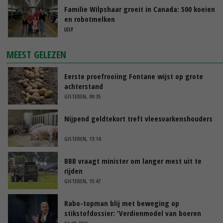
Familie Wilpshaar groeit in Canada: 500 koeien
en robotmelken
LELY
MEEST GELEZEN
Eerste proefrooiing Fontane wijst op grote
achterstand
GISTEREN, 09:35
Nijpend geldtekort treft vleesvarkenshouders
GISTEREN, 13:14
BBB vraagt minister om langer mest uit te
rijden
GISTEREN, 15:47
Rabo-topman blij met beweging op
stikstofdossier: ‘Verdienmodel van boeren
blijft cruciaal’