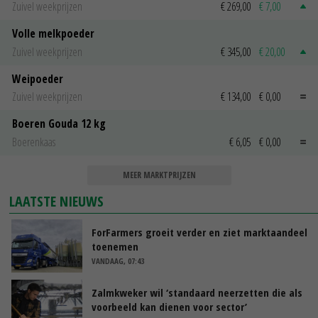
Zuivel weekprijzen
€ 269,00
€ 7,00
Volle melkpoeder
Zuivel weekprijzen
€ 345,00
€ 20,00
Weipoeder
Zuivel weekprijzen
€ 134,00
€ 0,00
Boeren Gouda 12 kg
Boerenkaas
€ 6,05
€ 0,00
MEER MARKTPRIJZEN
LAATSTE NIEUWS
ForFarmers groeit verder en ziet marktaandeel
toenemen
VANDAAG, 07:43
Zalmkweker wil ‘standaard neerzetten die als
voorbeeld kan dienen voor sector’