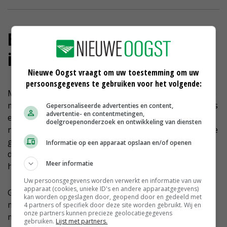
Economische waarde van mest
in euro's bepalen
Nieuwe Oogst vraagt om uw toestemming om uw
persoonsgegevens te gebruiken voor het volgende:
Mestdeskundige Peter Vanhoof bepaalt de waarde van
mest in euro's met een rekenhulpje. Adviseur Jan Kroes
Gepersonaliseerde advertenties en content,
advertentie- en contentmetingen,
en melkveehouder Kees Hemminga streven er samen
doelgroepenonderzoek en ontwikkeling van diensten
naar om de mestkwaliteit zoveel mogelijk in het groene
grafiekgebied te houden. Op basis van de rekentool is
Informatie op een apparaat opslaan en/of openen
de economische waarde van de mest op het bedrijf in
Meer informatie
het Friese Terband meer dan 15 euro per kuub.
Uw persoonsgegevens worden verwerkt en informatie van uw
apparaat (cookies, unieke ID's en andere apparaatgegevens)
Goede mest is goed voor de voerproductie, voor de
kan worden opgeslagen door, geopend door en gedeeld met
melkopbrengst en de besparing aan kunstmest weegt
4 partners of specifiek door deze site worden gebruikt. Wij en
onze partners kunnen precieze geolocatiegegevens
mee in de berekeningen. 'Jammer dat Kees mest moet
gebruiken.
Lijst met partners.