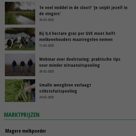
Te veel middel in de sloot? 'Je snijdt jezelf in
de vingers'
26-03-2025
Bij 0,4 hectare gras per GVE moet helft
melkveehouders maatregelen nemen
11-03-2025
Webinar over doelsturing: praktische tips
voor minder nitraatuitspoeling
26-02-2025
Smalle weegbree verlaagt
stikstofuitspoeling
24-02-2025
MARKTPRIJZEN
Magere melkpoeder