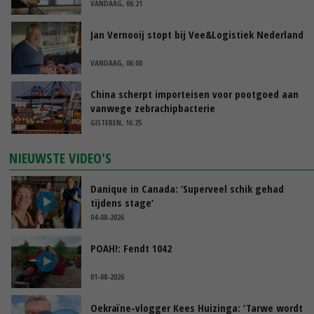
VANDAAG, 06:21
Jan Vernooij stopt bij Vee&Logistiek Nederland
VANDAAG, 06:00
China scherpt importeisen voor pootgoed aan
vanwege zebrachipbacterie
GISTEREN, 16:25
NIEUWSTE VIDEO'S
Danique in Canada: ‘Superveel schik gehad
tijdens stage’
04-08-2026
POAH!: Fendt 1042
01-08-2026
Oekraïne-vlogger Kees Huizinga: ‘Tarwe wordt