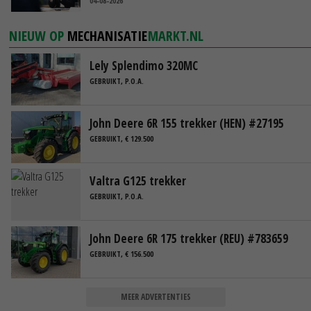
04-08-2026
NIEUW OP
MECHANISATIE
MARKT.NL
Lely Splendimo 320MC
GEBRUIKT, P.O.A.
John Deere 6R 155 trekker (HEN) #27195
GEBRUIKT, € 129.500
Valtra G125 trekker
GEBRUIKT, P.O.A.
John Deere 6R 175 trekker (REU) #783659
GEBRUIKT, € 156.500
MEER ADVERTENTIES