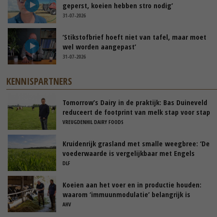
geperst, koeien hebben stro nodig’
31-07-2026
‘Stikstofbrief hoeft niet van tafel, maar moet
wel worden aangepast’
31-07-2026
KENNISPARTNERS
Tomorrow’s Dairy in de praktijk: Bas Duineveld
reduceert de footprint van melk stap voor stap
VREUGDENHIL DAIRY FOODS
Kruidenrijk grasland met smalle weegbree: ‘De
voederwaarde is vergelijkbaar met Engels
raaigras’
DLF
Koeien aan het voer en in productie houden:
waarom ‘immuunmodulatie’ belangrijk is
tijdens de transitieperiode
AHV