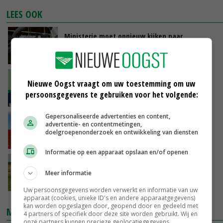
LEES OOK
Ministerie moet opnieuw kijken naar
subsidieaanvraag Kopros
24-03-2025
'De Greenpeace-zaak geeft ook mij
Nieuwe Oogst vraagt om uw toestemming om uw
onzekerheid'
persoonsgegevens te gebruiken voor het volgende:
20-03-2025
Gepersonaliseerde advertenties en content,
LTO, KAVB en Noord-Hollandse natuurclub
advertentie- en contentmetingen,
vinden elkaar na conflict over dinoterb
doelgroepenonderzoek en ontwikkeling van diensten
18-03-2025
Informatie op een apparaat opslaan en/of openen
'Echte oplossing voor PAS-melder is er nog
altijd niet'
Meer informatie
15-03-2025
Uw persoonsgegevens worden verwerkt en informatie van uw
apparaat (cookies, unieke ID's en andere apparaatgegevens)
kan worden opgeslagen door, geopend door en gedeeld met
MARKTPRIJZEN
4 partners of specifiek door deze site worden gebruikt. Wij en
onze partners kunnen precieze geolocatiegegevens