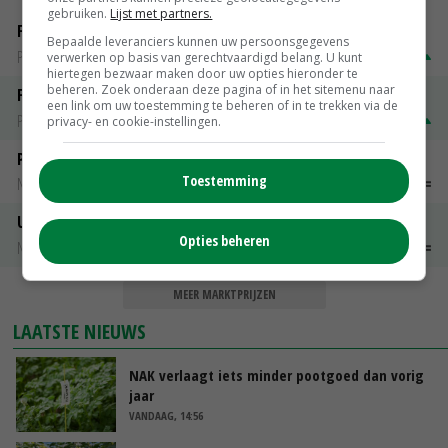
gebruiken.
Lijst met partners.
Fontane
Bepaalde leveranciers kunnen uw persoonsgegevens
PotatoNL
€ 22,50
~
€ 25,00
verwerken op basis van gerechtvaardigd belang. U kunt
hiertegen bezwaar maken door uw opties hieronder te
beheren. Zoek onderaan deze pagina of in het sitemenu naar
Fritesgeschikt NL Du Be
een link om uw toestemming te beheren of in te trekken via de
PotatoNL
€ 22,50
~
€ 27,50
privacy- en cookie-instellingen.
Peen
Toestemming
Noteringen
€ 26,00
~
€ 33,00
Uien Middenmeer Geel 30-60% grof
Opties beheren
Noteringen
€ 0,00
~
€ 0,00
MEER MARKTPRIJZEN
LAATSTE NIEUWS
NAK verlaagt iets minder pootgoed dan vorig
jaar
VANDAAG, 14:56