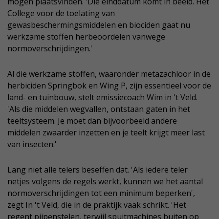
mogen plaatsvinden. 'Die einddatum komt in beeld. Het
College voor de toelating van
gewasbeschermingsmiddelen en biociden gaat nu
werkzame stoffen herbeoordelen vanwege
normoverschrijdingen.'
Al die werkzame stoffen, waaronder metazachloor in de
herbiciden Springbok en Wing P, zijn essentieel voor de
land- en tuinbouw, stelt emissiecoach Wim in 't Veld.
'Als die middelen wegvallen, ontstaan gaten in het
teeltsysteem. Je moet dan bijvoorbeeld andere
middelen zwaarder inzetten en je teelt krijgt meer last
van insecten.'
Lang niet alle telers beseffen dat. 'Als iedere teler
netjes volgens de regels werkt, kunnen we het aantal
normoverschrijdingen tot een minimum beperken',
zegt In 't Veld, die in de praktijk vaak schrikt. 'Het
regent pijpenstelen, terwijl spuitmachines buiten op