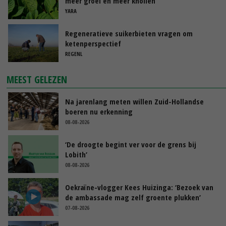
meer groei en meer knollen
YARA
Regeneratieve suikerbieten vragen om
ketenperspectief
REGENL
MEEST GELEZEN
Na jarenlang meten willen Zuid-Hollandse
boeren nu erkenning
08-08-2026
‘De droogte begint ver voor de grens bij
Lobith’
08-08-2026
Oekraïne-vlogger Kees Huizinga: ‘Bezoek van
de ambassade mag zelf groente plukken’
07-08-2026