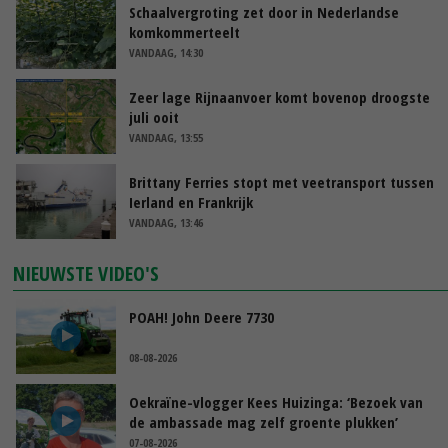
Schaalvergroting zet door in Nederlandse
komkommerteelt
VANDAAG, 14:30
Zeer lage Rijnaanvoer komt bovenop droogste
juli ooit
VANDAAG, 13:55
Brittany Ferries stopt met veetransport tussen
Ierland en Frankrijk
VANDAAG, 13:46
NIEUWSTE VIDEO'S
POAH! John Deere 7730
08-08-2026
Oekraïne-vlogger Kees Huizinga: ‘Bezoek van
de ambassade mag zelf groente plukken’
07-08-2026