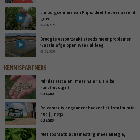
Limburgse mais van Frijns doet het verrassend
goed
07-08-2026
Droogte veroorzaakt steeds meer problemen:
‘Bassin afgelopen week al leeg’
06-08-2026
KENNISPARTNERS
Minder strooien, meer halen uit elke
kunstmestgift
OCI AGRO
De zomer is begonnen: hoeveel stikstofruimte
heb jij nog?
OCI AGRO
Met fosfaatbladbemesting meer energie,