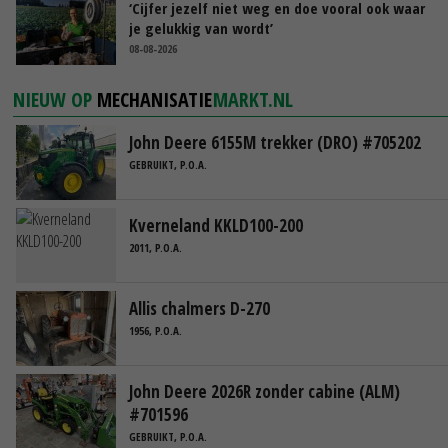
‘Cijfer jezelf niet weg en doe vooral ook waar
je gelukkig van wordt’
08-08-2026
NIEUW OP
MECHANISATIE
MARKT.NL
John Deere 6155M trekker (DRO) #705202
GEBRUIKT, P.O.A.
Kverneland KKLD100-200
2011, P.O.A.
Allis chalmers D-270
1956, P.O.A.
John Deere 2026R zonder cabine (ALM)
#701596
GEBRUIKT, P.O.A.