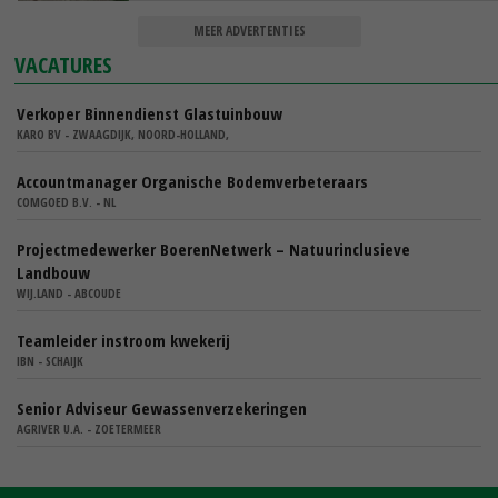
MEER ADVERTENTIES
VACATURES
Verkoper Binnendienst Glastuinbouw
KARO BV - ZWAAGDIJK, NOORD-HOLLAND,
Accountmanager Organische Bodemverbeteraars
COMGOED B.V. - NL
Projectmedewerker BoerenNetwerk – Natuurinclusieve
Landbouw
WIJ.LAND - ABCOUDE
Teamleider instroom kwekerij
IBN - SCHAIJK
Senior Adviseur Gewassenverzekeringen
AGRIVER U.A. - ZOETERMEER