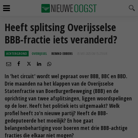
Heeft splitsing Overijsselse
BBB-fractie iets veranderd?
ACHTERGROND
OVERIJSSEL
REMKO EBBERS
05 MEI 2025 OM 15:27
UUR
In 'het circuit' wordt wel gepraat over BBB, BBC en BBD.
Drie maanden na het klappen van de Overijsselse
Statenfractie van BoerBurgerBeweging (BBB) en de
oprichting van twee afsplitsingen, liggen woordspelingen
op de loer. Heeft het politiek iets uitgemaakt? Welk
profiel heeft zo'n nieuwe partij? Heeft de BBB-
gedeputeerde het moeilijk? En hoe gaat
belangenbehartiging voor boeren met drie BBB-achtige
fracties die elkaar niet mogen?