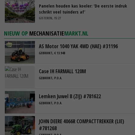
Panelen houden kas koeler: ‘De eerste indruk
schrikt veel tuinders af’
GISTEREN, 15:27
NIEUW OP
MECHANISATIE
MARKT.NL
AS Motor 1040 YAK 4WD (HAE) #31196
GEBRUIKT, € 13.948
Case IH FARMALL 120M
GEBRUIKT, P.O.A.
Lemken Juwel 8 (ZIJ) #781622
GEBRUIKT, P.O.A.
JOHN DEERE 4066R COMPACTTREKKER (LIE)
#781268
GEBRUIKT, P.O.A.