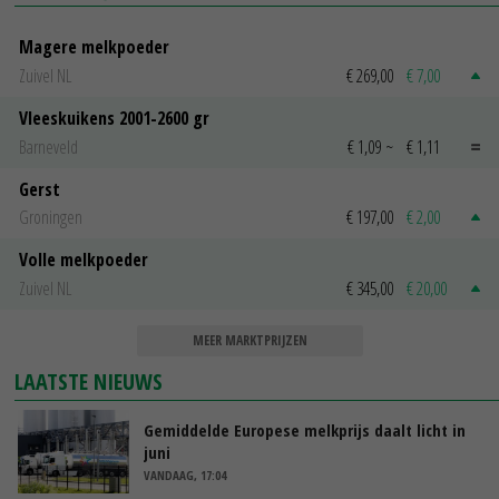
Magere melkpoeder
Zuivel NL
€ 269,00
€ 7,00
Vleeskuikens 2001-2600 gr
Barneveld
€ 1,09
~
€ 1,11
Gerst
Groningen
€ 197,00
€ 2,00
Volle melkpoeder
Zuivel NL
€ 345,00
€ 20,00
MEER MARKTPRIJZEN
LAATSTE NIEUWS
Gemiddelde Europese melkprijs daalt licht in
juni
VANDAAG, 17:04