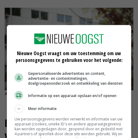
Nieuwe Oogst vraagt om uw toestemming om uw
persoonsgegevens te gebruiken voor het volgende:
Gepersonaliseerde advertenties en content,
advertentie- en contentmetingen,
doelgroepenonderzoek en ontwikkeling van diensten
Maurits von Martels, Overijssels BBB-gedeputeerde © Ruben
Informatie op een apparaat opslaan en/of openen
Meijerink
Meer informatie
De gedeputeerde wiens basis
Uw persoonsgegevens worden verwerkt en informatie van uw
apparaat (cookies, unieke ID's en andere apparaatgegevens)
kan worden opgeslagen door, geopend door en gedeeld met
versnipperde
4 partners of specifiek door deze site worden gebruikt. Wij en