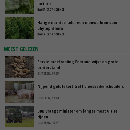
lactuca
BAYER CROP SCIENCE
Harige nachtschade: een nieuwe bron voor
phytophthora
BAYER CROP SCIENCE
MEEST GELEZEN
Eerste proefrooiing Fontane wijst op grote
achterstand
GISTEREN, 09:35
Nijpend geldtekort treft vleesvarkenshouders
GISTEREN, 13:14
BBB vraagt minister om langer mest uit te
rijden
GISTEREN, 15:47