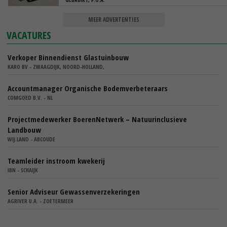
MEER ADVERTENTIES
VACATURES
Verkoper Binnendienst Glastuinbouw
KARO BV - ZWAAGDIJK, NOORD-HOLLAND,
Accountmanager Organische Bodemverbeteraars
COMGOED B.V. - NL
Projectmedewerker BoerenNetwerk – Natuurinclusieve
Landbouw
WIJ.LAND - ABCOUDE
Teamleider instroom kwekerij
IBN - SCHAIJK
Senior Adviseur Gewassenverzekeringen
AGRIVER U.A. - ZOETERMEER