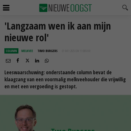
'Langzaam wen ik aan mijn
nieuwe rol'
COLUMN
MELKVEE
TIMO BURGERS
01 MEI 2025 OM 11:00
UUR
Leeswaarschuwing: onderstaande column bevat de
klaagzang van een voormalig melkveehouder die vrijwillig
en met een vergoeding is gestopt.