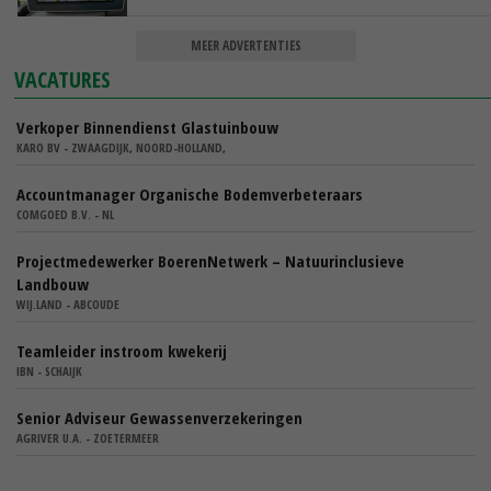
MEER ADVERTENTIES
VACATURES
Verkoper Binnendienst Glastuinbouw
KARO BV - ZWAAGDIJK, NOORD-HOLLAND,
Accountmanager Organische Bodemverbeteraars
COMGOED B.V. - NL
Projectmedewerker BoerenNetwerk – Natuurinclusieve
Landbouw
WIJ.LAND - ABCOUDE
Teamleider instroom kwekerij
IBN - SCHAIJK
Senior Adviseur Gewassenverzekeringen
AGRIVER U.A. - ZOETERMEER