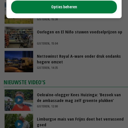
Opties beheren
‘Rendement van Krullvarkens komt van de
overkant’
GISTEREN, 15:30
Oorlogen en El Niño stuwen voedselprijzen op
GISTEREN, 15:04
Nettowinst Royal A-ware onder druk ondanks
hogere omzet
GISTEREN, 14:35
NIEUWSTE VIDEO'S
Oekraïne-vlogger Kees Huizinga: ‘Bezoek van
de ambassade mag zelf groente plukken’
GISTEREN, 12:00
Limburgse mais van Frijns doet het verrassend
goed