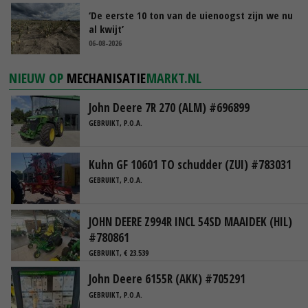
‘De eerste 10 ton van de uienoogst zijn we nu
al kwijt’
06-08-2026
NIEUW OP
MECHANISATIE
MARKT.NL
John Deere 7R 270 (ALM) #696899
GEBRUIKT, P.O.A.
Kuhn GF 10601 TO schudder (ZUI) #783031
GEBRUIKT, P.O.A.
JOHN DEERE Z994R INCL 54SD MAAIDEK (HIL)
#780861
GEBRUIKT, € 23.539
John Deere 6155R (AKK) #705291
GEBRUIKT, P.O.A.