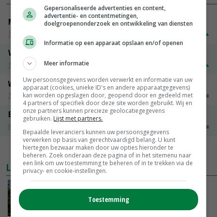
Gepersonaliseerde advertenties en content,
advertentie- en contentmetingen,
Magere melkpoeder
doelgroepenonderzoek en ontwikkeling van diensten
Zuivel weekprijzen
€ 269,00
€ 7,00
Informatie op een apparaat opslaan en/of openen
Volle melkpoeder
Meer informatie
Zuivel weekprijzen
€ 345,00
€ 20,00
Uw persoonsgegevens worden verwerkt en informatie van uw
Weipoeder
apparaat (cookies, unieke ID's en andere apparaatgegevens)
Zuivel weekprijzen
€ 134,00
€ 0,00
kan worden opgeslagen door, geopend door en gedeeld met
4 partners of specifiek door deze site worden gebruikt. Wij en
onze partners kunnen precieze geolocatiegegevens
Boeren Gouda 12 kg
gebruiken.
Lijst met partners.
Boerenkaas
€ 6,05
€ 0,00
Bepaalde leveranciers kunnen uw persoonsgegevens
verwerken op basis van gerechtvaardigd belang. U kunt
hiertegen bezwaar maken door uw opties hieronder te
MEER MARKTPRIJZEN
beheren. Zoek onderaan deze pagina of in het sitemenu naar
een link om uw toestemming te beheren of in te trekken via de
LAATSTE NIEUWS
privacy- en cookie-instellingen.
Kamervragen over onttrekkingsverbod,
minister spreekt van ‘ondernemersrisico’
Toestemming
GISTEREN, 16:27