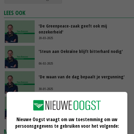
LEES OOK
'De Greenpeace-zaak geeft ook mij
onzekerheid'
20-03-2025
'Steun aan Oekraïne blijft bitterhard nodig'
06-02-2025
'De waan van de dag bepaalt je vergunning'
30-01-2025
'Ineens is alles anders en dat is wennen'
11-11-2024
Nieuwe Oogst vraagt om uw toestemming om uw
persoonsgegevens te gebruiken voor het volgende:
MARKTPRIJZEN