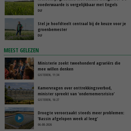
voederwaarde is vergelijkbaar met Engels
raaigras’
DLF
Stel je hoofdteelt centraal bij de keuze voor je
groenbemester
DLF
MEEST GELEZEN
Ministerie zoekt tweehonderd agrariërs die
mee willen denken
GISTEREN, 11:34
Kamervragen over onttrekkingsverbod,
minister spreekt van ‘ondernemersrisico’
GISTEREN, 16:27
Droogte veroorzaakt steeds meer problemen:
‘Bassin afgelopen week al leeg’
06-08-2026