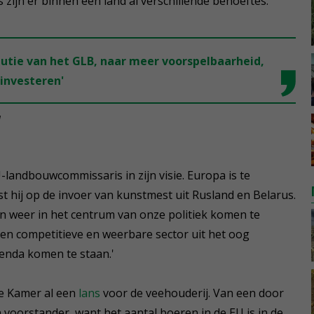
zijn er binnen een land al verschillende behoeftes.'
lutie van het GLB, naar meer voorspelbaarheid,
 investeren'
W
landbouwcommissaris in zijn visie. Europa is te
st hij op de invoer van kunstmest uit Rusland en Belarus.
n weer in het centrum van onze politiek komen te
een competitieve en weerbare sector uit het oog
genda komen te staan.'
e Kamer al een
lans
voor de veehouderij. Van een door
 voorstander, want het aantal boeren in de EU is in de