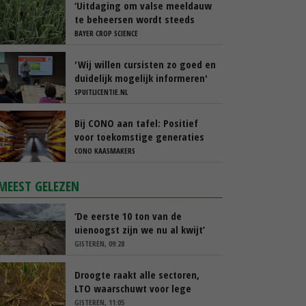
‘Uitdaging om valse meeldauw
te beheersen wordt steeds
groter’
BAYER CROP SCIENCE
'Wij willen cursisten zo goed en
duidelijk mogelijk informeren'
SPUITLICENTIE.NL
Bij CONO aan tafel: Positief
voor toekomstige generaties
CONO KAASMAKERS
MEEST GELEZEN
‘De eerste 10 ton van de
uienoogst zijn we nu al kwijt’
GISTEREN, 09:28
Droogte raakt alle sectoren,
LTO waarschuwt voor lege
schappen
GISTEREN, 11:05