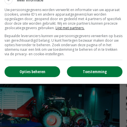
Meer informatie
ocommissaris is voorspelbaarheid van beleid. Elke zeven
Uw persoonsgegevens worden verwerkt en informatie van uw apparaat
(cookies, unieke ID's en andere apparaatgegevens) kan worden
beleid (GLB) vernieuwd. Die periode is te kort voor
opgeslagen door, geopend door en gedeeld met 4 partners of specifiek
 meent Hansen. 'We hoeven niet alles te veranderen. Ik
door deze site worden gebruikt. Wij en onze partners kunnen precieze
geolocatiegegevens gebruiken.
Lijst met partners.
het GLB, naar meer voorspelbaarheid, zodat boeren de
Bepaalde leveranciers kunnen uw persoonsgegevens verwerken op basis
ng.'
van gerechtvaardigd belang. U kunt hiertegen bezwaar maken door uw
opties hieronder te beheren. Zoek onderaan deze pagina of in het
sitemenu naar een link om uw toestemming te beheren of in te trekken
via de privacy- en cookie-instellingen.
Opties beheren
Toestemming