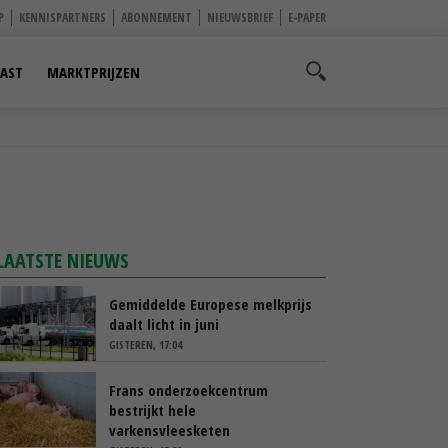
P
KENNISPARTNERS
ABONNEMENT
NIEUWSBRIEF
E-PAPER
AST
MARKTPRIJZEN
LAATSTE NIEUWS
Gemiddelde Europese melkprijs
daalt licht in juni
GISTEREN, 17:04
Frans onderzoekcentrum
bestrijkt hele
varkensvleesketen