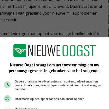
ld, herhaalt hij tijdens het LTO-event. Daarnaast is er al
verdwijnen van grasland voor nieuwe milieuproblemen
versiteit.
 met lede ogen aan op het voormalige familiebedrijf in
 na het overlijden van zijn broer, anderhalf jaar
 percelen in zijn jonge jaren zelf nog bewerkte, ziet nu
len worden geteeld. 'Ik zie de mineralen eraf spoelen.
Nieuwe Oogst vraagt om uw toestemming om uw
persoonsgegevens te gebruiken voor het volgende:
opese veehouderij wil de EU-landbouwcommissaris
Gepersonaliseerde advertenties en content, advertentie- en
contentmetingen, doelgroepenonderzoek en ontwikkeling van
n Board on Agriculture and Food (Ebaf). In dit
diensten
 vertegenwoordigd. 'De gepolariseerde discussie over
Informatie op een apparaat opslaan en/of openen
olarisatie moet stoppen', stelt Hansen.