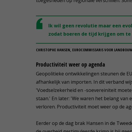
toegesneden op regionale verschillen. Soms 
Ik wil geen revolutie maar een evo
zodat boeren de tijd krijgen om te
CHRISTOPHE HANSEN, EUROCOMMISSARIS VOOR LANDBOU
Productiviteit weer op agenda
Geopolitieke ontwikkelingen steunen de EU-
afhankelijk van importen. In dit verband wij
'Voedselzekerheid en -soevereiniteit moete
staan.' En later: 'We waren het belang van 
verloren. Productiviteit moet weer op de a
Eerder op de dag brak Hansen in de Tweed
de overheid gestimuleerde krimp is hij geen