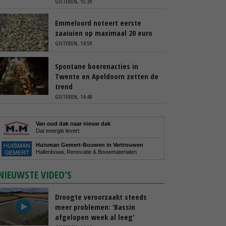
GISTEREN, 15:29
Emmeloord noteert eerste
zaaiuien op maximaal 20 euro
GISTEREN, 14:59
Spontane boerenacties in
Twente en Apeldoorn zetten de
trend
GISTEREN, 14:48
Van oud dak naar nieuw dak
Dat energie levert.
Huisman Gemert-Bouwen in Vertrouwen
Hallenbouw, Renovatie & Bouwmaterialen
NIEUWSTE VIDEO'S
Droogte veroorzaakt steeds
meer problemen: ‘Bassin
afgelopen week al leeg’