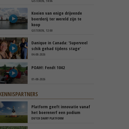
GISTEREN, 14:06
Koeien van enige drijvende
boerderij ter wereld zijn te
koop
GISTEREN, 12:00
Danique in Canada: ‘Superveel
schik gehad tijdens stage’
04-08-2026
POAH!: Fendt 1042
01-08-2026
KENNISPARTNERS
Platform geeft innovatie vanaf
het boerenerf een podium
DUTCH DAIRY PLATFORM