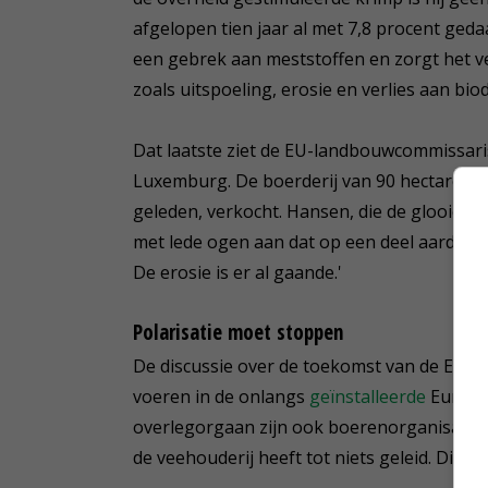
afgelopen tien jaar al met 7,8 procent gedaa
een gebrek aan meststoffen en zorgt het 
zoals uitspoeling, erosie en verlies aan biodi
Dat laatste ziet de EU-landbouwcommissaris
Luxemburg. De boerderij van 90 hectare werd
geleden, verkocht. Hansen, die de glooiende
met lede ogen aan dat op een deel aardappe
De erosie is er al gaande.'
Polarisatie moet stoppen
De discussie over de toekomst van de Eur
voeren in de onlangs
geïnstalleerde
Europea
overlegorgaan zijn ook boerenorganisaties
de veehouderij heeft tot niets geleid. Die p