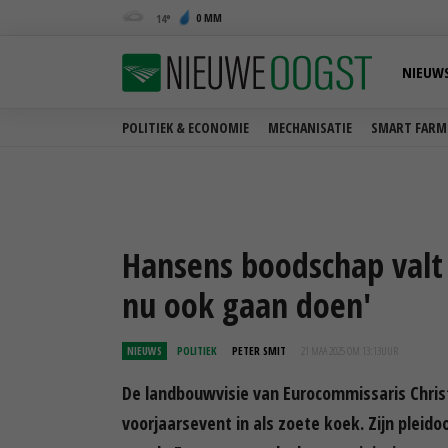
0 MM
14
NIEUW
POLITIEK & ECONOMIE
MECHANISATIE
SMART FARM
Hansens boodschap valt 
nu ook gaan doen'
NIEUWS
POLITIEK
PETER SMIT
21 MAA 2025 OM 13:13
UUR
De landbouwvisie van Eurocommissaris Chris
voorjaarsevent in als zoete koek. Zijn pleid