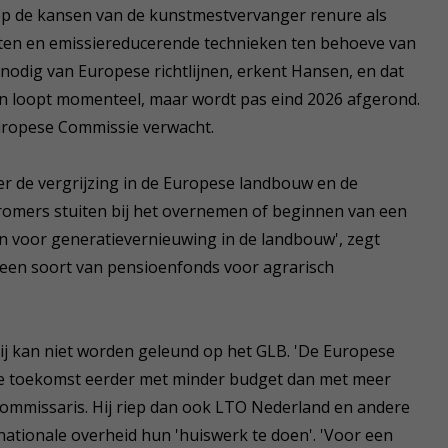
op de kansen van de kunstmestvervanger renure als
ten en emissiereducerende technieken ten behoeve van
 nodig van Europese richtlijnen, erkent Hansen, en dat
tlijn loopt momenteel, maar wordt pas eind 2026 afgerond.
uropese Commissie verwacht.
r de vergrijzing in de Europese landbouw en de
romers stuiten bij het overnemen of beginnen van een
n voor generatievernieuwing in de landbouw', zegt
s een soort van pensioenfonds voor agrarisch
ij kan niet worden geleund op het GLB. 'De Europese
n de toekomst eerder met minder budget dan met meer
ommissaris. Hij riep dan ook LTO Nederland en andere
ationale overheid hun 'huiswerk te doen'. 'Voor een