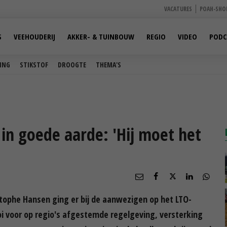
VACATURES
POAH-SHO
S
VEEHOUDERIJ
AKKER- & TUINBOUW
REGIO
VIDEO
PODC
ING
STIKSTOF
DROOGTE
THEMA'S
in goede aarde: 'Hij moet het
tophe Hansen ging er bij de aanwezigen op het LTO-
ooi voor op regio's afgestemde regelgeving, versterking