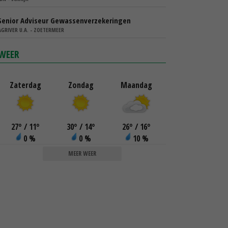
Senior Adviseur Gewassenverzekeringen
AGRIVER U.A. - ZOETERMEER
WEER
Zaterdag
Zondag
Maandag
27
°
/ 11
°
30
°
/ 14
°
26
°
/ 16
°
0 %
0 %
10 %
MEER WEER