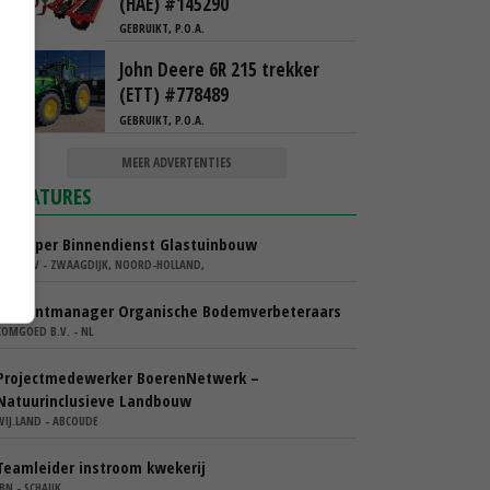
(HAE) #145290
GEBRUIKT, P.O.A.
John Deere 6R 215 trekker
(ETT) #778489
GEBRUIKT, P.O.A.
MEER ADVERTENTIES
VACATURES
Verkoper Binnendienst Glastuinbouw
KARO BV - ZWAAGDIJK, NOORD-HOLLAND,
Accountmanager Organische Bodemverbeteraars
COMGOED B.V. - NL
Projectmedewerker BoerenNetwerk –
Natuurinclusieve Landbouw
WIJ.LAND - ABCOUDE
Teamleider instroom kwekerij
IBN - SCHAIJK