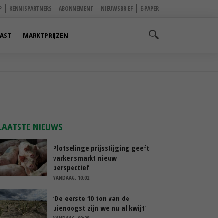
P
KENNISPARTNERS
ABONNEMENT
NIEUWSBRIEF
E-PAPER
AST
MARKTPRIJZEN
LAATSTE NIEUWS
Plotselinge prijsstijging geeft
varkensmarkt nieuw
perspectief
VANDAAG, 10:02
‘De eerste 10 ton van de
uienoogst zijn we nu al kwijt’
VANDAAG, 09:28