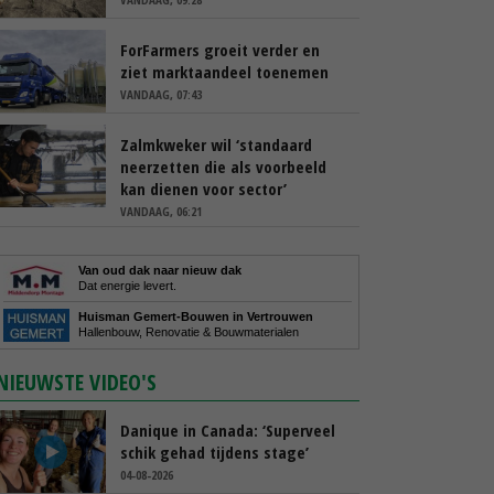
ForFarmers groeit verder en
ziet marktaandeel toenemen
VANDAAG, 07:43
Zalmkweker wil ‘standaard
neerzetten die als voorbeeld
kan dienen voor sector’
VANDAAG, 06:21
Van oud dak naar nieuw dak
Dat energie levert.
Huisman Gemert-Bouwen in Vertrouwen
Hallenbouw, Renovatie & Bouwmaterialen
NIEUWSTE VIDEO'S
Danique in Canada: ‘Superveel
schik gehad tijdens stage’
04-08-2026