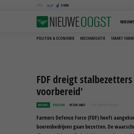
0 MM
16,5
NIEUW
POLITIEK & ECONOMIE
MECHANISATIE
SMART FARM
FDF dreigt stalbezetters 
voorbereid'
NIEUWS
POLITIEK
PETER SMIT
17 DEC 2024 OM 18:02
UUR
Farmers Defence Force (FDF) heeft aangekon
boerenbedrijven gaan bezetten. De waarschu