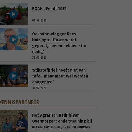
POAH!: Fendt 1042
01-08-2026
Oekraïne-vlogger Kees
Huizinga: ‘Tarwe wordt
geperst, koeien hebben stro
nodig’
31-07-2026
‘Stikstofbrief hoeft niet van
tafel, maar moet wel worden
aangepast’
31-07-2026
KENNISPARTNERS
Het Agrarisch Bedrijf van
Overmorgen: ondersteuning bij
je bedrijfsovernameproces
HET AGRARISCH BEDRIJF VAN OVERMORGEN