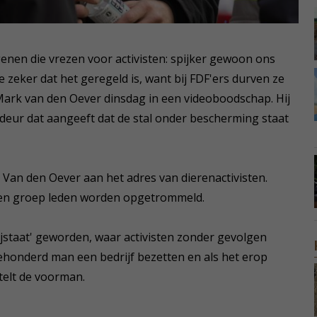
genen die vrezen voor activisten: spijker gewoon ons
e zeker dat het geregeld is, want bij FDF'ers durven ze
Mark van den Oever dinsdag in een videoboodschap. Hij
aldeur dat aangeeft dat de stal onder bescherming staat
gt Van den Oever aan het adres van dierenactivisten.
een groep leden worden opgetrommeld.
ijstaat' geworden, waar activisten zonder gevolgen
honderd man een bedrijf bezetten en als het erop
telt de voorman.