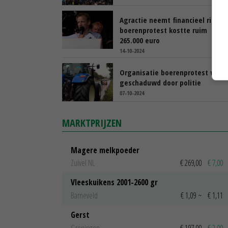
Agractie neemt financieel risico,
boerenprotest kostte ruim
265.000 euro
14-10-2024
Organisatie boerenprotest werd
geschaduwd door politie
07-10-2024
MARKTPRIJZEN
Magere melkpoeder
Zuivel NL
€ 269,00
€ 7,00
Vleeskuikens 2001-2600 gr
Barneveld
€ 1,09
~
€ 1,11
Gerst
Groningen
€ 197,00
€ 2,00