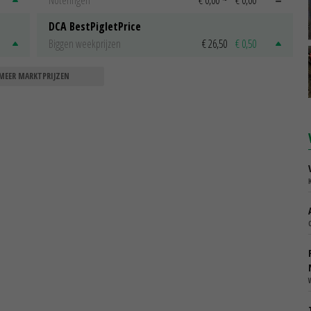
DCA BestPigletPrice
Biggen weekprijzen
€ 26,50
€ 0,50
MEER MARKTPRIJZEN