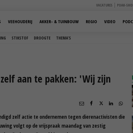
VACATURES
POAH-SHO
S
VEEHOUDERIJ
AKKER- & TUINBOUW
REGIO
VIDEO
PODC
ING
STIKSTOF
DROOGTE
THEMA'S
zelf aan te pakken: 'Wij zijn
digd zelf actie te ondernemen tegen dierenactivisten die
wing volgt op de vrijspraak maandag van zestig