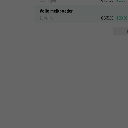
Volle melkpoeder
Zuivel NL
€ 345,00
€ 20,00