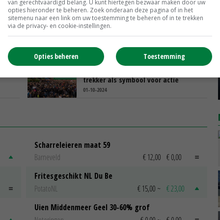
van gerechtvaardigd belang. U kunt hiertegen bezwaar maken door uw
opties hieronder te beheren. Zoek onderaan deze pagina of in het
sitemenu naar een link om uw toestemming te beheren of in te trekken
De Boerenprotesten - 5 jaar later:
via de privacy- en cookie-instellingen.
middelvingers naar De Groot en
Klaver
08-10-2024
Opties beheren
Toestemming
De Boerenprotesten - 5 jaar later: de
trekker als symbool voor actie
01-10-2024
Scharreleieren maat 59
Barneveld
€ 12,00
€ 0,00
Fritesgeschikt NL Du Be
PotatoNL
€ 15,00
~
€ 23,00
Uien Middenmeer Geel 30-60% grof
Noteringen
€ 0,00
~
€ 0,00