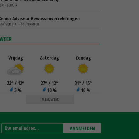
IBN - SCHAIJK
Senior Adviseur Gewassenverzekeringen
AGRIVER U.A. - ZOETERMEER
WEER
Vrijdag
Zaterdag
Zondag
23
°
/ 12
°
27
°
/ 12
°
31
°
/ 15
°
5 %
10 %
10 %
MEER WEER
AANMELDEN