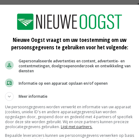
aak voor de dierenactivisten aantoont dat Nederland een
hem 'onderaan een lijst bungelen met corrupte landen'.
organisatie Transparancy International scoort
Nieuwe Oogst vraagt om uw toestemming om uw
persoonsgegevens te gebruiken voor het volgende:
mt op plek 8, achter landen als Denemarken (1), Finland,
eden en Zwitserland.
Gepersonaliseerde advertenties en content, advertentie- en
contentmetingen, doelgroepenonderzoek en ontwikkeling van
diensten
Informatie op een apparaat opslaan en/of openen
dierenactivisten
Meer informatie
Uw persoonsgegevens worden verwerkt en informatie van uw apparaat
(cookies, unieke ID's en andere apparaatgegevens) kan worden
opgeslagen door, geopend door en gedeeld met 4 partners of specifiek
door deze site worden gebruikt. Wij en onze partners kunnen precieze
:
FDF gaat koers wijzigen: 'Boeren zijn
geolocatiegegevens gebruiken.
Lijst met partners.
moegestreden'
Bepaalde leveranciers kunnen uw persoonsgegevens verwerken op basis
21-10-2024