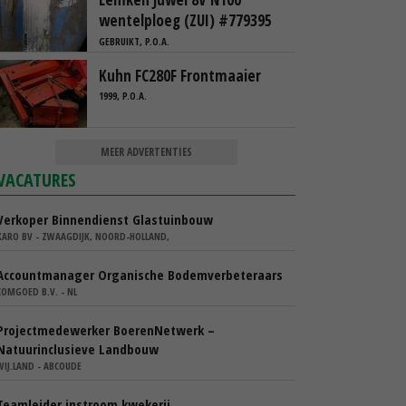
wentelploeg (ZUI) #779395
GEBRUIKT, P.O.A.
Kuhn FC280F Frontmaaier
1999, P.O.A.
MEER ADVERTENTIES
VACATURES
Verkoper Binnendienst Glastuinbouw
KARO BV - ZWAAGDIJK, NOORD-HOLLAND,
Accountmanager Organische Bodemverbeteraars
COMGOED B.V. - NL
Projectmedewerker BoerenNetwerk –
Natuurinclusieve Landbouw
WIJ.LAND - ABCOUDE
Teamleider instroom kwekerij