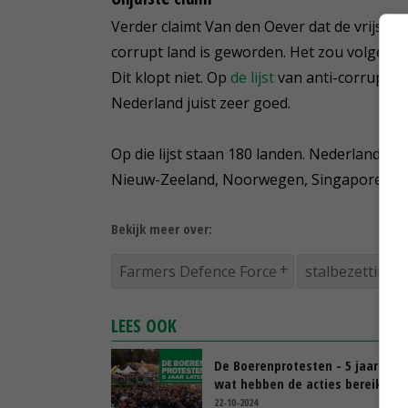
Verder claimt Van den Oever dat de vrijspr
corrupt land is geworden. Het zou volgens 
Dit klopt niet. Op
de lijst
van anti-corruptie
Nederland juist zeer goed.
Op die lijst staan 180 landen. Nederland ko
Nieuw-Zeeland, Noorwegen, Singapore, Zw
Bekijk meer over:
Farmers Defence Force
stalbezetting
LEES OOK
De Boerenprotesten - 5 jaar later
wat hebben de acties bereikt?
22-10-2024