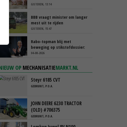
GISTEREN, 13:14
BBB vraagt minister om langer
mest uit te rijden
GISTEREN, 15:47
Rabo-topman blij met
beweging op stikstofdossier:
‘Verdienmodel van boeren blijft
04-08-2026
cruciaal’
NIEUW OP
MECHANISATIE
MARKT.NL
Steyr 6185 CVT
GEBRUIKT, P.O.A.
JOHN DEERE 6230 TRACTOR
(OLD) #706375
GEBRUIKT, P.O.A.
Lemken Juwel 8V N100